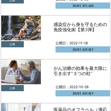
記事
【執筆】濱元 誠栄
感染症から身を守るための
免疫強化術【第3弾】
公開日：2022-11-18
記事
【執筆】前田 陽子
がん治療の効果を最大限に
引き出す“３つの柱”
公開日：2022-10-28
記事
【執筆】前田 陽子
医薬品のオフラベル（適応