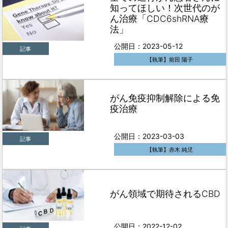
知ってほしい！次世代のが
ん治療「CDC6shRNA療
法」
公開日：2023-05-12
記事
【執筆】前田 陽子
がん免疫抑制解除による免
疫治療
公開日：2023-03-03
記事
【執筆】赤木 純児
がん領域で期待されるCBD
公開日：2022-12-02