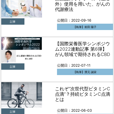
外）使用を用いた、がんの
代謝療法
公開日：2022-09-16
記事
【執筆】前田 陽子
【国際栄養医学シンポジウ
ム2022連動記事 第6弾】
がん領域で期待されるCBD
公開日：2022-07-11
記事
【執筆】濱元 誠栄
これぞ“次世代型ビタミンC
点滴”？持続ビタミンC点滴
とは
公開日：2022-06-03
記事