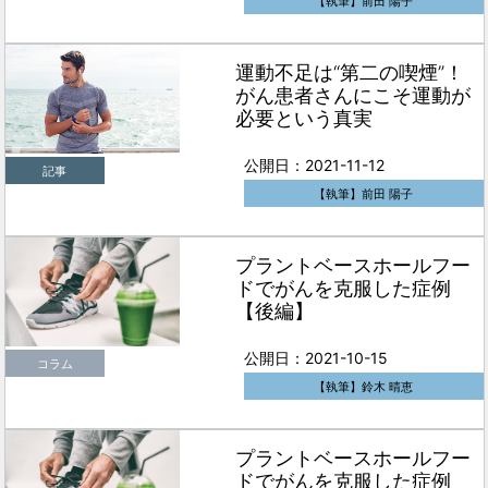
【執筆】前田 陽子
運動不足は“第二の喫煙”！
がん患者さんにこそ運動が
必要という真実
公開日：2021-11-12
記事
【執筆】前田 陽子
プラントベースホールフー
ドでがんを克服した症例
【後編】
公開日：2021-10-15
コラム
【執筆】鈴木 晴恵
プラントベースホールフー
ドでがんを克服した症例