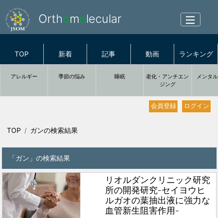
Orth
o
m
o
lecular
TOP
新着
記事
動画
ランキング
アレルギー
季節の悩み
睡眠
老化・アンチエン
メンタ
ジング
会員登録
ログイン
TOP
ガンの検索結果
「ガン」の検索結果
リオルダンクリニック研究
所の開発研究-セイヨウヒ
ルガオの葉抽出液に強力な
血管新生阻害作用-