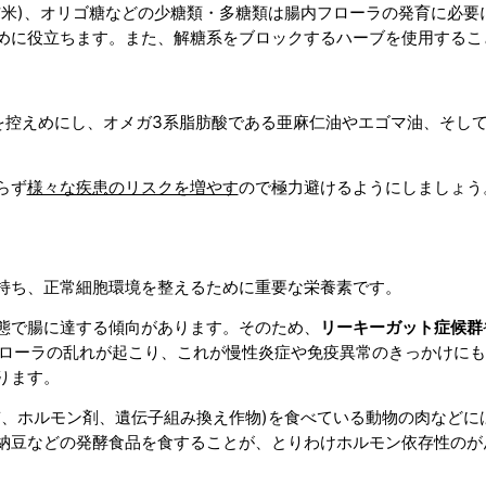
玄米)、オリゴ糖などの少糖類・多糖類は腸内フローラの発育に必要
めに役立ちます。また、解糖系をブロックするハーブを使用するこ
を控えめにし、オメガ3系脂肪酸である亜麻仁油やエゴマ油、そして
らず
様々な疾患のリスクを増やす
ので極力避けるようにしましょう
持ち、正常細胞環境を整えるために重要な栄養素です。
態で腸に達する傾向があります。そのため、
リーキーガット症候群
ローラの乱れが起こり、これが慢性炎症や免疫異常のきっかけにも
ります。
質、ホルモン剤、遺伝子組み換え作物)を食べている動物の肉などに
納豆などの発酵食品を食することが、とりわけホルモン依存性のが