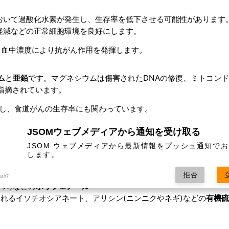
おいて過酸化水素が発生し、生存率を低下させる可能性があります
軽減などの正常細胞環境を良好にします。
とする血中濃度により抗がん作用を発揮します。
ム
と
亜鉛
です。マグネシウムは傷害されたDNAの修復、ミトコン
指摘されています。
与し、食道がんの生存率にも関わっています。
JSOMウェブメディアから通知を受け取る
められるものが含まれていることがあり、これらは“
ファイトケミ
JSOM ウェブメディアから最新情報をプッシュ通知で
します。
拒否
ush7
ナス)などの
ポリフェノール
れるイソチオシアネート、アリシン(ニンニクやネギ)などの
有機硫