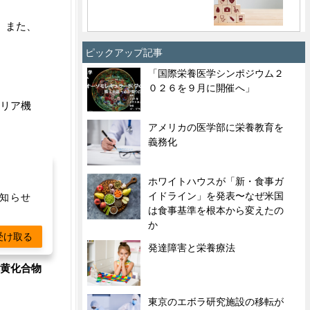
。また、
ピックアップ記事
「国際栄養医学シンポジウム２
０２６を９月に開催へ」
ドリア機
アメリカの医学部に栄養教育を
義務化
ホワイトハウスが「新・食事ガ
カル
”と呼
イドライン」を発表〜なぜ米国
お知らせ
は食事基準を根本から変えたの
か
受け取る
発達障害と栄養療法
黄化合物
東京のエボラ研究施設の移転が