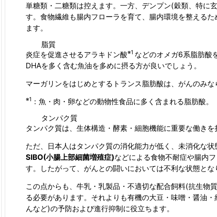
単糖類・二糖類は控えます。一方、デンプン(穀類、特に
す。食物繊維も腸内フローラを育て、腸内環境を整えるた
ます。
脂質
※
1
炎症を促進させるアラキドン酸
などのオメガ6系脂肪酸
DHAを多く含む魚油を多めに摂る方が良いでしょう。
マーガリンをはじめとするトランス脂肪酸は、がんのみな
※1
：魚・肉・卵などの動物性食品に多く含まれる脂肪酸。
タンパク質
タンパク質は、生体構造・酵素・細胞機能に重要な働きを
ただ、日本人はタンパク質の消化能力が低く、未消化な状
SIBO(
小腸上部細菌増殖症)
などによる食物不耐症や腸内フ
す。したがって、がんとの闘いにおいては不利な状態とな
この点からも、牛乳・乳製品・不適切な配合飼料(抗生物
る必要があります。それよりも有機の大豆・味噌・醤油・
んなど)の予防および進行抑制に役立ちます。