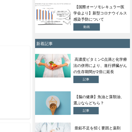
【国際オーソモレキュラー医
学会より】新型コロナウイルス
感染予防について
動画
新着記事
高濃度ビタミンC点滴と化学療
法の併用により、進行膵臓がん
の生存期間が2倍に延長
記事
【脳の健康】魚油と藻類油、
選ぶならどちら？
記事
亜鉛不足を招く要因と薬剤