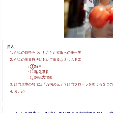
目次
がんの特徴をつかむことが克服への第一歩
がんの栄養療法において重要な３つの要素
①解毒
②消化吸収
③免疫力増強
腸内環境の悪化は「万病の元」？腸内フローラを整える２つの
まとめ