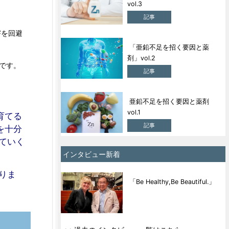
vol.3
記事
害を回避
「亜鉛不足を招く要因と薬
剤」vol.2
です。
記事
亜鉛不足を招く要因と薬剤
vol.1
育てる
記事
を十分
ていく
インタビュー新着
りま
「Be Healthy,Be Beautiful.」