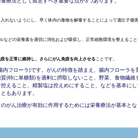
養療法として留意すべき重要な点が3つあります。
に入れないようにし、早く体内の毒物を解毒することによって遺伝子傷
ラルなどの栄養素を適切に消化および吸収し、正常細胞環境を整えること
免疫を正常に維持し、さらにがん免疫を向上させる
ことです。
腸内フローラ)です。がんの特徴を踏まえ、腸内フローラを
質(特に単糖類)を過剰に摂取しないこと、野菜、食物繊維
け控えること、精製塩は控えめにすること、などを基本にし
こともあります。
々のがん治療が有効に作用するためには栄養療法が基本とな