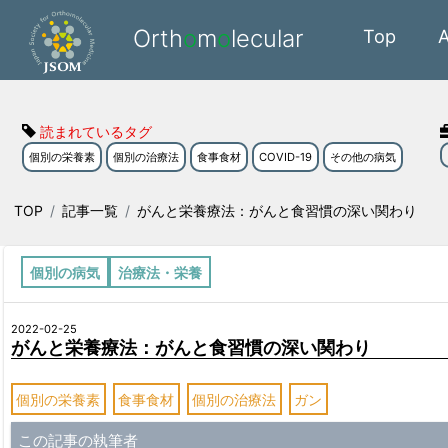
Orth
o
m
o
lecular
Top
読まれているタグ
個別の栄養素
個別の治療法
食事食材
COVID-19
その他の病気
TOP
記事一覧
がんと栄養療法：がんと食習慣の深い関わり
個別の病気
治療法・栄養
2022-02-25
がんと栄養療法：がんと食習慣の深い関わり
個別の栄養素
食事食材
個別の治療法
ガン
この記事の執筆者