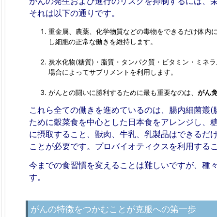
がんの発生および進行のリスクを抑制するには、栄
それは以下の通りです。
重金属、農薬、化学物質などの毒物をできるだけ体内
し細胞の正常な働きを維持します。
炭水化物(糖質)・脂質・タンパク質・ビタミン・ミネ
場合によってサプリメントを利用します。
がんとの闘いに勝利するために最も重要なのは、
がん
これら全ての働きを進めているのは、腸内細菌叢(
ために穀菜食を中心とした日本食をアレンジし、糖
に摂取すること、獣肉、牛乳、乳製品はできるだ
ことが必要です。プロバイオティクスを利用する
今までの食習慣を変えることは難しいですが、種
す。
がんの特徴をつかむことが克服への第一歩