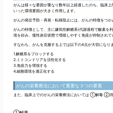
がんは様々な要因が重なり数年以上経過したのち、臨床上
いった環境要因が大きく作用します。
がんの発症予防・再発・転移阻止には、がんの特徴をつか
がんの特徴として、主に嫌気性解糖系(代謝過程で酸素を利
境を好み、慢性炎症状態で増殖しやすく免疫が抑制されて
すなわち、がんを克服する上では以下の4点が大切になり
1.解糖系をブロックする
2.ミトコンドリアを活性化する
3.免疫力を増強する
4.細胞環境を適正化する
がんの栄養療法において重要な３つの要素
また、臨床上でのがんの栄養療法においては ①解毒 ②消
①解毒