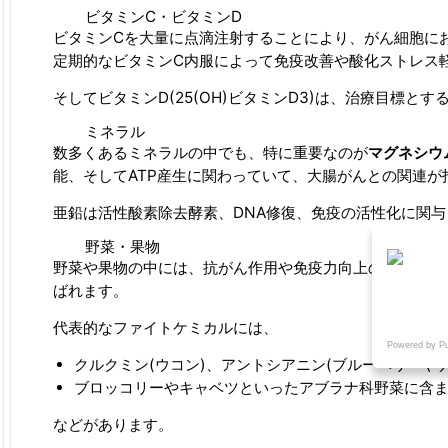
ビタミンC・ビタミンD
ビタミンCを大量に点滴注射することにより、がん細胞に
定期的なビタミンC内服によって免疫改善や酸化ストレス
そしてビタミンD(25(OH)ビタミンD3)は、治療目標
ミネラル
数多くあるミネラルの中でも、特に重要なのが
マグネシウ
能、そしてATP産生に関わっていて、大腸がんとの関連が
亜鉛は活性酸素除去酵素、DNA修復、免疫の活性化に関
野菜・果物
野菜や果物の中には、抗がん作用や免疫力向上の作用が認
ばれます。
代表的なファイトケミカルには、
Powered by P
クルクミン(ウコン)、アントシアニン(ブルーベリーや
ブロッコリーやキャベツといったアブラナ科野菜に含ま
などがあります。