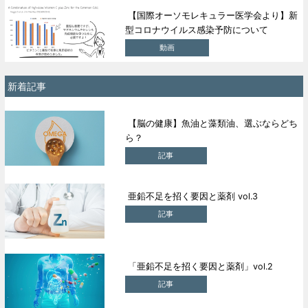
【国際オーソモレキュラー医学会より】新
型コロナウイルス感染予防について
動画
新着記事
【脳の健康】魚油と藻類油、選ぶならどち
ら？
記事
亜鉛不足を招く要因と薬剤 vol.3
記事
「亜鉛不足を招く要因と薬剤」vol.2
記事