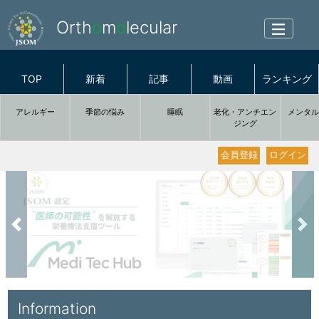
Orth
o
m
o
lecular
TOP
新着
記事
動画
ランキング
アレルギー
季節の悩み
睡眠
老化・アンチエン
メンタ
ジング
会員登録
ログイン
Previous
Nex
Information