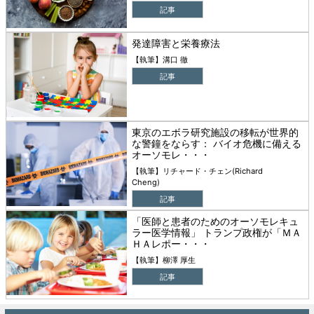
記事
発達障害と栄養療法
【執筆】溝口 徹
記事
東京のエボラ研究施設の移転が世界的
な警鐘をならす： バイオ危機に備える
オーソモレ・・・
【執筆】リチャード・チェン(Richard
Cheng)
記事
「医師と患者のためのオーソモレキュ
ラー医学情報」 トランプ政権が「ＭＡ
ＨＡレポー・・・
【執筆】柳澤 厚生
記事