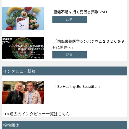
亜鉛不足を招く要因と薬剤 vol.1
記事
「国際栄養医学シンポジウム２０２６を９
月に開催へ」
記事
インタビュー新着
「Be Healthy,Be Beautiful.」
>>過去のインタビュー一覧はこちら
提携団体