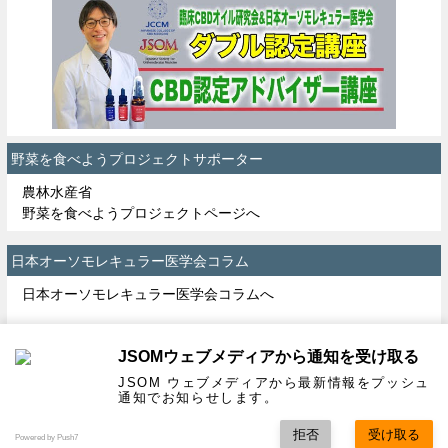
野菜を食べようプロジェクトサポーター
農林水産省
野菜を食べようプロジェクトページへ
日本オーソモレキュラー医学会コラム
日本オーソモレキュラー医学会コラムへ
JSOMウェブメディアから通知を受け取る
| プライバシーポリシー |
サイトマップ |
運営者情報 |
お問い合わせ |
JSOM ウェブメディアから最新情報をプッシュ
通知でお知らせします。
特定商取引法に基づく表記 |
拒否
受け取る
Copyright© 一般社団法人 日本オーソモレキュラー医学会 All rights Reserved
Powered by Push7