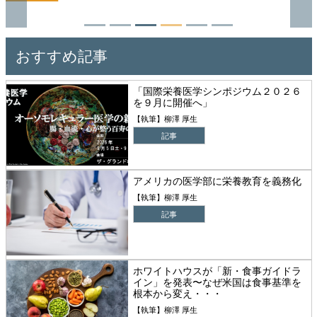
おすすめ記事
「国際栄養医学シンポジウム２０２６
を９月に開催へ」
【執筆】柳澤 厚生
記事
アメリカの医学部に栄養教育を義務化
【執筆】柳澤 厚生
記事
ホワイトハウスが「新・食事ガイドラ
イン」を発表〜なぜ米国は食事基準を
根本から変え・・・
【執筆】柳澤 厚生