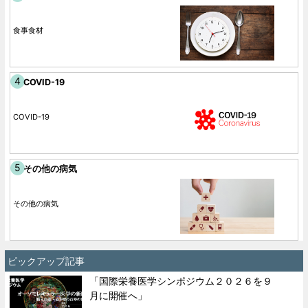
食事食材
COVID-19
COVID-19
その他の病気
その他の病気
ピックアップ記事
「国際栄養医学シンポジウム２０２６を９
月に開催へ」