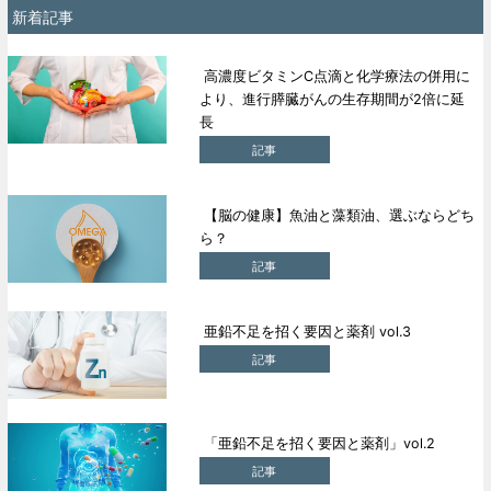
新着記事
高濃度ビタミンC点滴と化学療法の併用に
より、進行膵臓がんの生存期間が2倍に延
長
記事
【脳の健康】魚油と藻類油、選ぶならどち
ら？
記事
亜鉛不足を招く要因と薬剤 vol.3
記事
「亜鉛不足を招く要因と薬剤」vol.2
記事