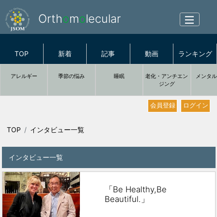
Orth
o
m
o
lecular
TOP
新着
記事
動画
ランキング
アレルギー
季節の悩み
睡眠
老化・アンチエン
メンタ
ジング
会員登録
ログイン
TOP
インタビュー一覧
インタビュー一覧
「Be Healthy,Be
Beautiful.」