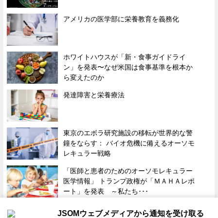
アメリカの医学部に栄養教育を義務化
ホワイトハウスが「新・食事ガイドライ
ン」を発表〜なぜ米国は食事基準を根本か
ら変えたのか
発達障害と栄養療法
東京のエボラ研究施設の移転が世界的な警
鐘をならす： バイオ危機に備えるオーソモ
レキュラー戦略
「医師と患者のためのオーソモレキュラー
医学情報」 トランプ政権が「ＭＡＨＡレポ
ート」を発表 ～私たち･･･
JSOMウェブメディアから通知を受け取る