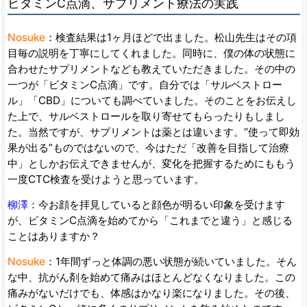
ビタミンC点滴、サプリメント療法の実践
Nosuke
：検査結果は1ヶ月ほどで出ました。松山先生はその項
目毎の説明を丁寧にしてくれました。同時に、僕の体の状態に
合わせたサプリメントなども教えていただきました。その中の
一つが「ビタミンC点滴」です。自分では「サルベストロー
ル」「CBD」についても調べていました。そのことをお伝えし
た上で、サルベストロールを取り寄せてもらったりもしまし
た。当然ですが、サプリメントは薬とは違います。“使って即効
果が出る”ものではないので、今はただ「改善を目指して治療
中」としかお伝えできませんが、変化を把握するためにももう
一度CTC検査を受けようと思っています。
柳澤
：今お顔を拝見していると顔色が明るい印象を受けます
が、ビタミンC点滴を始めてから「これまでと違う」と感じる
ことはありますか？
Nosuke
：1年間ずっと体調の悪い状態が続いていました。そん
な中、抗がん剤を始めて痛みはほとんどなくなりました。この
痛みがないだけでも、体感はかなり楽になりました。その後、