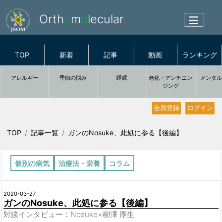
Orth
o
m
o
lecular
TOP
新着
記事
動画
ランキング
アレルギー
季節の悩み
睡眠
老化・アンチエン
メンタ
ジング
会員登録
ログイン
TOP
記事一覧
ガンのNosuke、此処に参る【後編】
個別の病気
治療法・栄養
コラム
2020-03-27
ガンのNosuke、此処に参る【後編】
対談インタビュー：Nosuke×柳澤 厚生