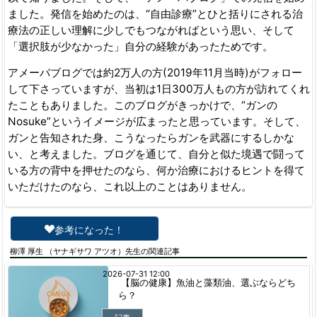
ました。発信を始めたのは、“自由診療”とひと括りにされる治
療法の正しい理解に少しでもつながればという思い、そして
「選択肢が少なかった」自分の経験があったためです。
アメーバブログでは約2万人の方(2019年11月当時)がフォロー
して下さっていますが、当初は1日300万人もの方が訪れてくれ
たこともありました。このブログがきっかけで、“ガンの
Nosuke”というイメージが広まったと思っています。そして、
ガンと告知された身、こうなったらガンを武器にするしかな
い、と考えました。ブログを通じて、自分と似た境遇で闘って
いる方の背中を押せたのなら、何か治療におけるヒントを得て
いただけたのなら、これ以上のことはありません。
参考になった！
柳澤 厚生 （ヤナギサワ アツオ）先生の関連記事
2026-07-31 12:00
【脳の健康】魚油と藻類油、選ぶならどち
ら？