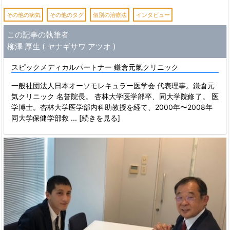
その他の病気
その他のタグ
個別の治療法
インタビュー
この記事の執筆者
柳澤 厚生 ( ヤナギサワ アツオ )
スピックメディカルパートナー 鎌倉元氣クリニック
一般社団法人日本オーソモレキュラー医学会 代表理事。鎌倉元
気クリニック 名誉院長。 杏林大学医学部卒、同大学院修了。 医
学博士。杏林大学医学部内科助教授を経て、2000年〜2008年
同大学保健学部救
... [続きを見る]