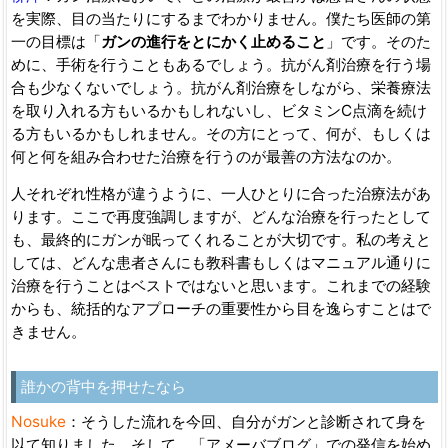
を実際、目の当たりにするまでわかりません。僕たち医師の第
一の目標は「
ガンの進行をとにかく止めること
」です。そのた
めに、手術を行うこともあるでしょう。抗がん剤治療を行う場
合も少なくないでしょう。抗がん剤治療をしながら、栄養療法
を取り入れる方もいるかもしれないし、ビタミンC点滴を続け
る方もいるかもしれません。その方にとって、何が、もしくは
何と何を組み合わせた治療を行うのが最善の方法なのか。
人それぞれ性格が違うように、一人ひとりに合った治療法があ
ります。ここで再度強調しますが、どんな治療を行ったとして
も、最終的にガンが眠ってくれることが大切です。私の考えと
しては、どんな患者さんにも教科書もしくはマニュアル通りに
治療を行うことはベストではないと思います。これまでの経験
からも、統括的なアプローチの重要性から目を逸らすことはで
きません。
誰かの背中を押せたなら
Nosuke
：そうした流れを今回、自分がガンと診断されて身を
以て知りました。そして、「アメーバブログ」での発信を始め