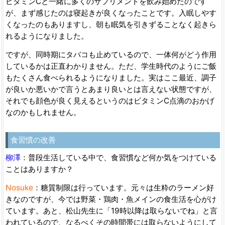
ビタミンCと一緒に多くのサプリメントを飲み始めたのです
が、まず感じたのは寝起きが良くなったことです。入眠しやす
くなったのもありますし、朝も眠気を引きずることなく起きら
れるようになりました。
ですが、同時期にタバコも止めているので、一体何がどう作用
しているかは正直わかりません。ただ、学生時代のようにご飯
もたくさん食べられるようになりました。実はここ最近、調子
が良いか悪いかで言うとあまり良いとは言えない状態ですが、
それでも顔色が良く見えるというのはビタミンC点滴のおかげ
なのかもしれません。
食習慣の改善
柳澤
：普段生活している中で、食習慣など何か気をつけている
ことはありますか？
Nosuke
：糖質制限は行っています。元々は生粋のラーメン好
きなのですが、今では野菜・鶏肉・魚メインの食生活を心がけ
ています。あと、松山先生に「19時以降は取らないでね」と言
われているので、なるべくその時間帯には取らないようにして