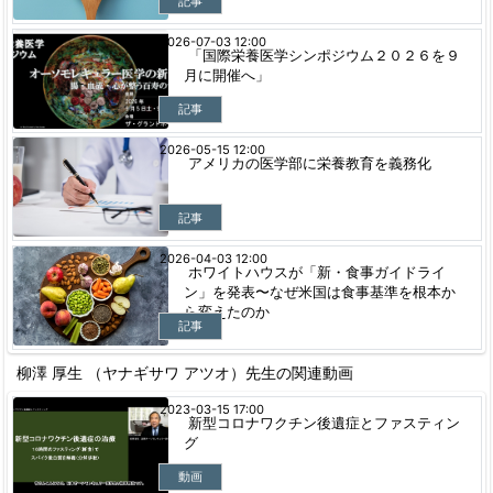
記事
2026-07-03 12:00
「国際栄養医学シンポジウム２０２６を９
月に開催へ」
記事
2026-05-15 12:00
アメリカの医学部に栄養教育を義務化
記事
2026-04-03 12:00
ホワイトハウスが「新・食事ガイドライ
ン」を発表〜なぜ米国は食事基準を根本か
ら変えたのか
記事
柳澤 厚生 （ヤナギサワ アツオ）先生の関連動画
2023-03-15 17:00
新型コロナワクチン後遺症とファスティン
グ
動画