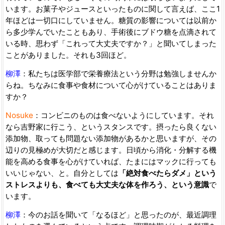
います。お菓子やジュースといったものに関して言えば、ここ1
年ほどは一切口にしていません。糖質の影響については以前か
ら多少学んでいたこともあり、手術後にブドウ糖を点滴されて
いる時、思わず「これって大丈夫ですか？」と聞いてしまった
ことがありました。それも3回ほど。
柳澤
：私たちは医学部で栄養療法という分野は勉強しませんか
らね。ちなみに食事や食材について心がけていることはありま
すか？
Nosuke
：コンビニのものは食べないようにしています。それ
なら吉野家に行こう、というスタンスです。摂ったら良くない
添加物、取っても問題ない添加物があるかと思いますが、その
辺りの見極めが大切だと感じます。日頃から消化・分解する機
能を高める食事を心がけていれば、たまにはマックに行っても
いいじゃない、と。自分としては
「絶対食べたらダメ」という
ストレスよりも、食べても大丈夫な体を作ろう、という意識
で
います。
柳澤
：今のお話を聞いて「なるほど」と思ったのが、最近調理