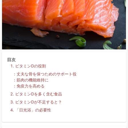
目次
ビタミンDの役割
丈夫な骨を保つためのサポート役
筋肉の機能維持に
免疫力を高める
ビタミンDを多く含む食品
ビタミンDが不足すると？
「日光浴」の必要性