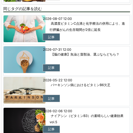
同じタグの記事を読む
2026-08-07 12:00
高濃度ビタミンC点滴と化学療法の併用により、進
行膵臓がんの生存期間が2倍に延長
記事
2026-07-31 12:00
【脳の健康】魚油と藻類油、選ぶならどちら？
記事
2026-05-22 12:00
パーキンソン病におけるビタミンB6欠乏
記事
2026-02-06 12:00
ナイアシン（ビタミンB3）の素晴らしい健康効果
vol.5
記事