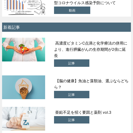
型コロナウイルス感染予防について
動画
新着記事
高濃度ビタミンC点滴と化学療法の併用に
より、進行膵臓がんの生存期間が2倍に延
長
記事
【脳の健康】魚油と藻類油、選ぶならどち
ら？
記事
亜鉛不足を招く要因と薬剤 vol.3
記事