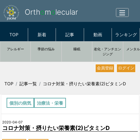
Orth
o
m
o
lecular
TOP
新着
記事
動画
ランキング
アレルギー
季節の悩み
睡眠
老化・アンチエン
メンタ
ジング
会員登録
ログイン
TOP
記事一覧
コロナ対策・摂りたい栄養素(2)ビタミンD
個別の病気
治療法・栄養
2020-04-07
コロナ対策・摂りたい栄養素(2)ビタミンD