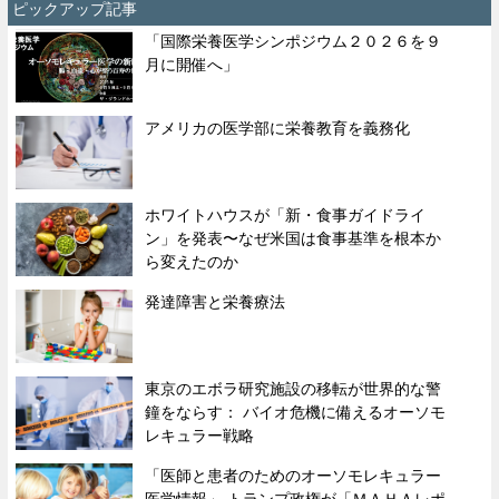
ピックアップ記事
「国際栄養医学シンポジウム２０２６を９
月に開催へ」
アメリカの医学部に栄養教育を義務化
ホワイトハウスが「新・食事ガイドライ
ン」を発表〜なぜ米国は食事基準を根本か
ら変えたのか
発達障害と栄養療法
東京のエボラ研究施設の移転が世界的な警
鐘をならす： バイオ危機に備えるオーソモ
レキュラー戦略
「医師と患者のためのオーソモレキュラー
医学情報」 トランプ政権が「ＭＡＨＡレポ