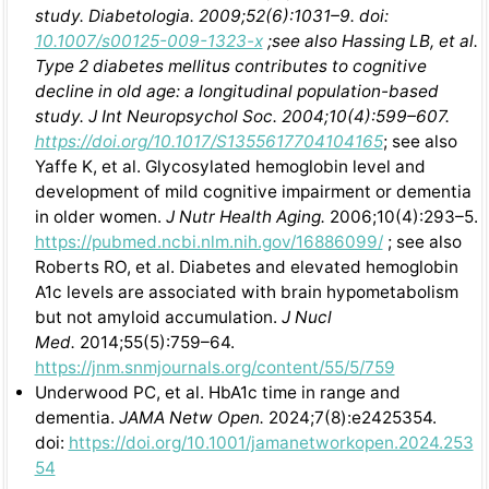
study. Diabetologia. 2009;52(6):1031–9. doi:
10.1007/s00125-009-1323-x
;see also Hassing LB, et al.
Type 2 diabetes mellitus contributes to cognitive
decline in old age: a longitudinal population-based
study. J Int Neuropsychol Soc. 2004;10(4):599–607.
https://doi.org/10.1017/S1355617704104165
; see also
Yaffe K, et al. Glycosylated hemoglobin level and
development of mild cognitive impairment or dementia
in older women.
J Nutr Health Aging.
2006;10(4):293–5.
https://pubmed.ncbi.nlm.nih.gov/16886099/
; see also
Roberts RO, et al. Diabetes and elevated hemoglobin
A1c levels are associated with brain hypometabolism
but not amyloid accumulation.
J Nucl
Med.
2014;55(5):759–64.
https://jnm.snmjournals.org/content/55/5/759
Underwood PC, et al. HbA1c time in range and
dementia.
JAMA Netw Open.
2024;7(8):e2425354.
doi:
https://doi.org/10.1001/jamanetworkopen.2024.253
54