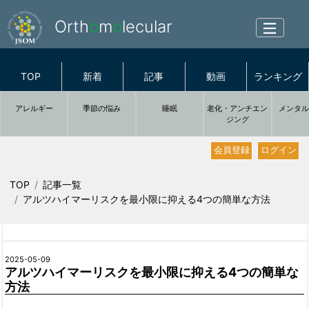
Orth
o
m
o
lecular
TOP
新着
記事
動画
ランキング
アレルギー
季節の悩み
睡眠
老化・アンチエン
メンタ
ジング
会員登録
ログイン
TOP
記事一覧
アルツハイマーリスクを最小限に抑える4つの簡単な方法
2025-05-09
アルツハイマーリスクを最小限に抑える4つの簡単な
方法