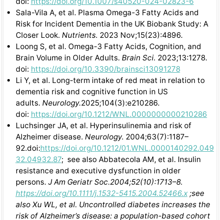
doi:
https://doi.org/10.1007/s40520-024-02823-6
Sala-Vila A, et al. Plasma Omega-3 Fatty Acids and
Risk for Incident Dementia in the UK Biobank Study: A
Closer Look.
Nutrients.
2023 Nov;15(23):4896.
Loong S, et al. Omega-3 Fatty Acids, Cognition, and
Brain Volume in Older Adults.
Brain Sci.
2023;13:1278.
doi:
https://doi.org/10.3390/brainsci13091278
Li Y, et al. Long-term intake of red meat in relation to
dementia risk and cognitive function in US
adults.
Neurology.
2025;104(3):e210286.
doi:
https://doi.org/10.1212/WNL.0000000000210286
Luchsinger JA, et al. Hyperinsulinemia and risk of
Alzheimer disease.
Neurology.
2004;63(7):1187–
92.doi:
https://doi.org/10.1212/01.WNL.0000140292.049
32.04932.87
; see also Abbatecola AM, et al. Insulin
resistance and executive dysfunction in older
persons.
J Am Geriatr Soc.2004;52(10):1713–8.
https://doi.org/10.1111/j.1532-5415.2004.52466.x
;see
also Xu WL, et al. Uncontrolled diabetes increases the
risk of Alzheimer’s disease: a population-based cohort