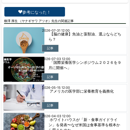
参考になった！
柳澤 厚生 （ヤナギサワ アツオ）先生の関連記事
2026-07-31 12:00
【脳の健康】魚油と藻類油、選ぶならどち
ら？
記事
2026-07-03 12:00
「国際栄養医学シンポジウム２０２６を９
月に開催へ」
記事
2026-05-15 12:00
アメリカの医学部に栄養教育を義務化
記事
2026-04-03 12:00
ホワイトハウスが「新・食事ガイドライ
ン」を発表〜なぜ米国は食事基準を根本か