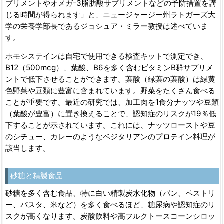
プリメントやオメガ-3脂肪酸サプリメントなどの予防措置を講
じる時間が得られます」と、ニュージャージー州ラトガーズ大
学の栄養学部長であるジョシュア・ミラー教授は述べていま
す。
ホモシステインは自宅で使用できる検査キットで測定でき、
B12（500mcg）、葉酸、B6を多く含むビタミンB群サプリメ
ントで低下させることができます。葉酸（緑葉の葉酸）は緑黄
色野菜や豆類に豊富に含まれています。野菜をたくさん食べる
ことが重要です。最近の研究では、加工肉を1食分ナッツや豆類
（葉酸が豊富）に置き換えることで、認知症のリスクが19％低
下することが示されています。これには、ナッツローストや豆
のシチュー、カレーのようなベジタリアンのプロテイン料理が
該当します。
砂糖と精製食品
砂糖を多く含む食品、特に白い精製炭水化物（パン、ペストリ
ー、パスタ、米など）を多く食べるほど、糖尿病や認知症のリ
スクが高くなります。炭酸飲料や高フルクトースコーンシロッ