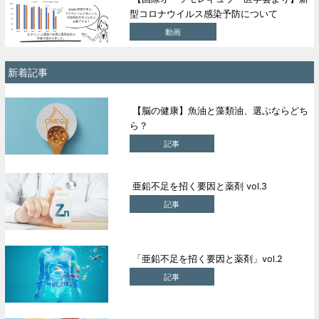
型コロナウイルス感染予防について
動画
新着記事
【脳の健康】魚油と藻類油、選ぶならどち
ら？
記事
亜鉛不足を招く要因と薬剤 vol.3
記事
「亜鉛不足を招く要因と薬剤」vol.2
記事