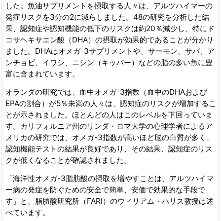
した。魚油サプリメントを摂取する人々は、アルツハイマーの
発症リスクを3分の2に減らしました。48の研究を分析した結
果、認知症や認知機能の低下のリスクは約20％減少し、特にド
コサヘキサエン酸（DHA）の摂取が効果的であることが分かり
ました。DHAはオメガ-3サプリメントや、サーモン、サバ、ア
ンチョビ、イワシ、ニシン（キッパー）などの脂の多い魚に豊
富に含まれています。
オランダの研究では、血中オメガ-3指数（血中のDHAおよび
EPAの割合）が5％未満の人々は、認知症のリスクが増加するこ
とが示されました。ほとんどの人はこのレベルを下回っていま
す。カリフォルニア州のリンダ・ロマ大学の心理学者によるア
メリカの研究では、オメガ-3指数が高いほど脳の白質が多く、
認知機能テストの結果が良好であり、その結果、認知症のリス
クが低くなることが確認されました。
「海洋性オメガ-3脂肪酸の摂取を増やすことは、アルツハイマ
ー病の発症を防ぐための安全で簡単、安価で効果的な手段で
す」と、脂肪酸研究所（FARI）のウィリアム・ハリス教授は述
べています。