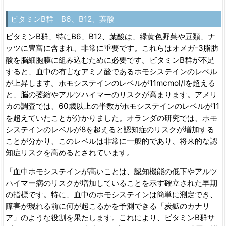
ビタミンB群 B6、B12、葉酸
ビタミンB群、特にB6、B12、葉酸は、緑黄色野菜や豆類、ナ
ッツに豊富に含まれ、非常に重要です。これらはオメガ-3脂肪
酸を脳細胞膜に組み込むために必要です。ビタミンB群が不足
すると、血中の有害なアミノ酸であるホモシステインのレベル
が上昇します。ホモシステインのレベルが11mcmol/lを超える
と、脳の萎縮やアルツハイマーのリスクが高まります。アメリ
カの調査では、60歳以上の半数がホモシステインのレベルが11
を超えていたことが分かりました。オランダの研究では、ホモ
システインのレベルが8を超えると認知症のリスクが増加する
ことが分かり、このレベルは非常に一般的であり、将来的な認
知症リスクを高めるとされています。
「血中ホモシステインが高いことは、認知機能の低下やアルツ
ハイマー病のリスクが増加していることを示す確立された早期
の指標です。特に、血中のホモシステインは簡単に測定でき、
障害が現れる前に何が起こるかを予測できる「炭鉱のカナリ
ア」のような役割を果たします。これにより、ビタミンB群サ