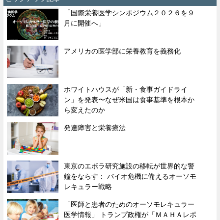
「国際栄養医学シンポジウム２０２６を９
月に開催へ」
アメリカの医学部に栄養教育を義務化
ホワイトハウスが「新・食事ガイドライ
ン」を発表〜なぜ米国は食事基準を根本か
ら変えたのか
発達障害と栄養療法
東京のエボラ研究施設の移転が世界的な警
鐘をならす： バイオ危機に備えるオーソモ
レキュラー戦略
「医師と患者のためのオーソモレキュラー
医学情報」 トランプ政権が「ＭＡＨＡレポ