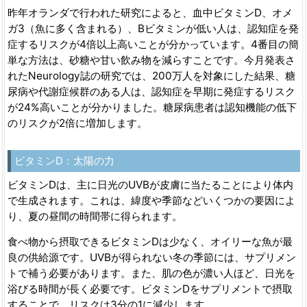
昨年オランダで行われた研究によると、血中ビタミンD、オメ
ガ3（魚に多く含まれる）、Bビタミンが低い人は、認知症を発
症するリスクが4倍以上高いことが分かっています。4番目の簡
単な方法は、砂糖や甘い飲み物を減らすことです。今月発表さ
れたNeurology誌の研究では、200万人を対象にした結果、糖
尿病や代謝症候群のある人は、認知症を早期に発症するリスク
が24%高いことが分かりました。糖尿病患者は認知機能の低下
のリスクが2倍に増加します。
ビタミンD：太陽の力
ビタミンDは、主に日光のUVBが皮膚に当たることにより体内
で生成されます。これは、緯度や季節などいくつかの要因によ
り、夏の昼間の時間帯に得られます。
食べ物から摂取できるビタミンDは少なく、オイリーな魚が最
良の供給源です。UVBが得られない冬の季節には、サプリメン
トで補う必要があります。また、肌の色が濃い人ほど、日光を
浴びる時間が長く必要です。ビタミンDをサプリメントで摂取
することで、リスクは3分の1に減少します。