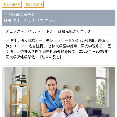
個別の栄養素
個別の治療法
この記事の執筆者
柳澤 厚生 ( ヤナギサワ アツオ )
スピックメディカルパートナー 鎌倉元氣クリニック
一般社団法人日本オーソモレキュラー医学会 代表理事。鎌倉元
気クリニック 名誉院長。 杏林大学医学部卒、同大学院修了。 医
学博士。杏林大学医学部内科助教授を経て、2000年〜2008年
同大学保健学部救
... [続きを見る]