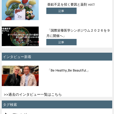
亜鉛不足を招く要因と薬剤 vol.1
記事
「国際栄養医学シンポジウム２０２６を９
月に開催へ」
記事
インタビュー新着
「Be Healthy,Be Beautiful.」
>>過去のインタビュー一覧はこちら
タグ検索