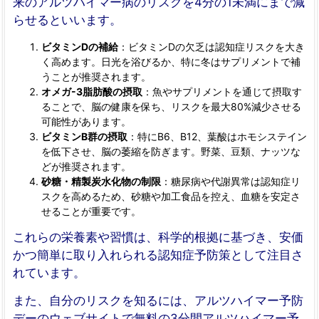
来のアルツハイマー病のリスクを4分の1未満にまで減
らせるといいます。
ビタミンDの補給
：ビタミンDの欠乏は認知症リスクを大き
く高めます。日光を浴びるか、特に冬はサプリメントで補
うことが推奨されます。
オメガ-3脂肪酸の摂取
：魚やサプリメントを通じて摂取す
ることで、脳の健康を保ち、リスクを最大80%減少させる
可能性があります。
ビタミンB群の摂取
：特にB6、B12、葉酸はホモシステイン
を低下させ、脳の萎縮を防ぎます。野菜、豆類、ナッツな
どが推奨されます。
砂糖・精製炭水化物の制限
：糖尿病や代謝異常は認知症リ
スクを高めるため、砂糖や加工食品を控え、血糖を安定さ
せることが重要です。
これらの栄養素や習慣は、科学的根拠に基づき、安価
かつ簡単に取り入れられる認知症予防策として注目さ
れています。
また、自分のリスクを知るには、アルツハイマー予防
デーのウェブサイトで無料の3分間アルツハイマー予