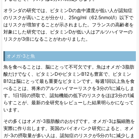
オランダの研究では、ビタミンDの血中濃度が低い人が認知症
のリスクが高いことが分かり、25ng/ml（62.5nmol/l）以下で
はリスクが増加することが示されました。フランスの高齢者を
対象にした研究では、ビタミンDが低い人はアルツハイマーの
リスクが3倍になることがわかりました。
オメガ-3と魚
魚を食べることは、脳にとって不可欠です。魚はオメガ-3脂肪
酸だけでなく、ビタミンDやビタミンB12も豊富で、ビタミン
B12は脳にとって最も重要なビタミンです。毎週1回以上魚を食
べることは、将来のアルツハイマーリスクを3分の1に減らしま
す。1日1回の摂取で、認知機能の低下のリスクをほぼ3分の1減
らすことが、最新の全研究をレビューした結果明らかになって
います。
その多くはオメガ-3脂肪酸のおかげです。オメガ-3は脳細胞を
実際に作り出します。英国のバイオバンク研究によると、オメ
ガ-3の摂取量が多い人は、認知症のリスクが5分の1に減少しま