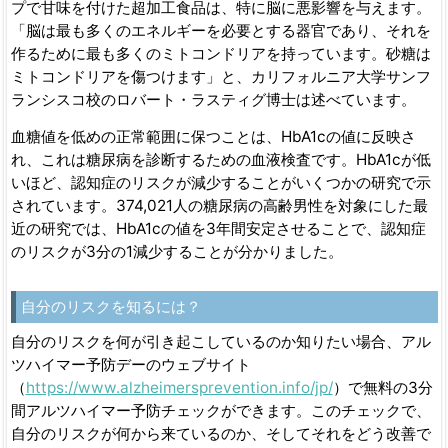
プで甘味を付けた超加工食品は、特に脳に悪影響を与えます。
「脳は最も多くのエネルギーを必要とする器官であり、それを
作るために最も多くのミトコンドリアを持っています。砂糖は
ミトコンドリアを傷つけます」と、カリフォルニア大学サンフ
ランシスコ校のロバート・ラスティグ博士は述べています。
血糖値を低めの正常範囲に保つことは、HbA1cの値に反映さ
れ、これは糖尿病を診断するための血液検査です。HbA1cが低
いほど、認知症のリスクが減少することがいくつかの研究で示
されています。374,021人の糖尿病の高齢男性を対象にした最
近の研究では、HbA1cの値を3年間安定させることで、認知症
のリスクが3分の1減少することが分かりました。
自分のリスクを知るには？
自分のリスクを何が引き起こしているのか知りたい場合、アル
ツハイマー予防デーのウェブサイト
（
https://www.alzheimersprevention.info/jp/
）で無料の3分
間アルツハイマー予防チェックができます。このチェックで、
自分のリスクが何から来ているのか、そしてそれをどう改善で