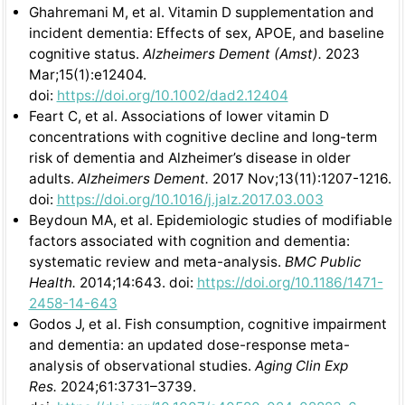
Ghahremani M, et al. Vitamin D supplementation and
incident dementia: Effects of sex, APOE, and baseline
cognitive status.
Alzheimers Dement (Amst).
2023
Mar;15(1):e12404.
doi:
https://doi.org/10.1002/dad2.12404
Feart C, et al. Associations of lower vitamin D
concentrations with cognitive decline and long-term
risk of dementia and Alzheimer’s disease in older
adults.
Alzheimers Dement.
2017 Nov;13(11):1207-1216.
doi:
https://doi.org/10.1016/j.jalz.2017.03.003
Beydoun MA, et al. Epidemiologic studies of modifiable
factors associated with cognition and dementia:
systematic review and meta-analysis.
BMC Public
Health.
2014;14:643. doi:
https://doi.org/10.1186/1471-
2458-14-643
Godos J, et al. Fish consumption, cognitive impairment
and dementia: an updated dose-response meta-
analysis of observational studies.
Aging Clin Exp
Res.
2024;61:3731–3739.