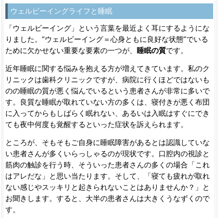
ウェルビーイングライフと睡眠
「ウェルビーイング」という言葉を最近よく耳にするようにな
りました。“ウェルビーイング＝心身ともに良好な状態”でいる
ために欠かせない重要な要素の一つが、
睡眠の質
です。
近年睡眠に関する悩みを抱える方が増えてきています。私のク
リニックは歯科クリニックですが、病院に行くほどではないも
のの睡眠の質が悪く悩んでいるという患者さんが非常に多いで
す。良質な睡眠が取れていない方の多くは、寝付きが悪く布団
に入ってからもしばらく眠れない、あるいは入眠はすぐにでき
ても夜中何度も覚醒するといった症状を訴えられます。
ところが、そもそもご自身に睡眠障害があるとは認識していな
い患者さんが多くいらっしゃるのが現状です。口腔内の視診と
筋肉の触診を行う時、そういった患者さんの多くの場合「これ
はアレだな」と思い当たります。そして、「寝ても疲れが取れ
ない感じやスッキリと起きられないことはありませんか？」と
お聞きします。すると、大半の患者さんは大きくうなずくので
す。