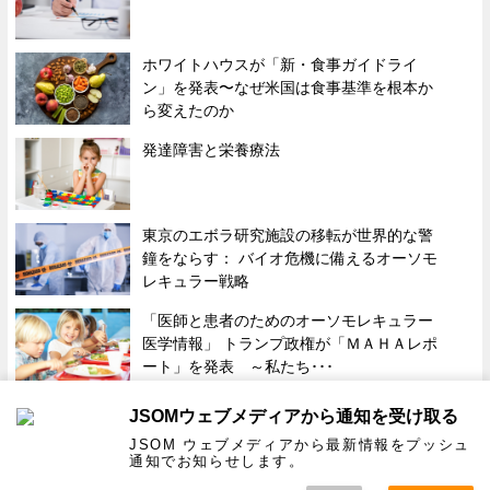
ホワイトハウスが「新・食事ガイドライ
ン」を発表〜なぜ米国は食事基準を根本か
ら変えたのか
発達障害と栄養療法
東京のエボラ研究施設の移転が世界的な警
鐘をならす： バイオ危機に備えるオーソモ
レキュラー戦略
「医師と患者のためのオーソモレキュラー
医学情報」 トランプ政権が「ＭＡＨＡレポ
ート」を発表 ～私たち･･･
JSOMウェブメディアから通知を受け取る
| プライバシーポリシー |
サイトマップ |
運営者情報 |
お問い合わせ |
JSOM ウェブメディアから最新情報をプッシュ
通知でお知らせします。
特定商取引法に基づく表記 |