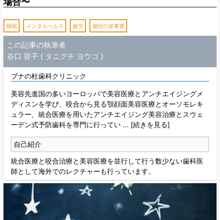
場合〜
睡眠
メンタルヘルス
疲労
個別の栄養素
この記事の執筆者
谷口 容子 ( タニグチ ヨウコ )
ブナの杜歯科クリニック
美容先進国の多いヨーロッパで美容医療とアンチエイジングメ
ディスンを学び、咬合から見る顎顔面美容医療とオーソモレキ
ュラー、統合医療を用いたアンチエイジング美容治療とスウェ
ーデン式予防歯科を専門に行ってい
... [続きを見る]
自己紹介
統合医療と咬合治療と美容医療を並行して行う数少ない歯科医
師として海外でのレクチャーも行っています。