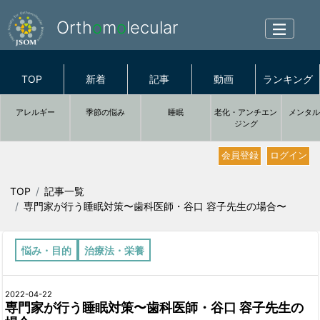
Orth
o
m
o
lecular
TOP
新着
記事
動画
ランキング
アレルギー
季節の悩み
睡眠
老化・アンチエン
メンタ
ジング
会員登録
ログイン
TOP
記事一覧
専門家が行う睡眠対策〜歯科医師・谷口 容子先生の場合〜
悩み・目的
治療法・栄養
2022-04-22
専門家が行う睡眠対策〜歯科医師・谷口 容子先生の