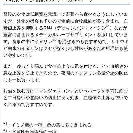
普段の夕食は低糖質を意識して野菜から食べるようにしていま
すが、外食の機会も多いので食前に食物繊維が多く含まれ、血
※1
糖値上昇を抑制する
DNJ
（デオキシノジリマイシン
）などが
豊富に含まれるメディカルハーブサプリメントを服用していま
※2
す。食事の中にイヌリン
を混ぜるのもおすすめで、サトウキ
ビ由来のイヌリンはクセがなく少し甘味があるため料理にも使
いやすいです。
また、ゆっくり噛んで食べるように気を付けることで血糖値の
急な上昇を防止できるので、夜間のインスリン多量分泌の防止
にも一役買います。
お酒を飲む方は「マンジェリコン」というハーブを事前に飲む
と二日酔いや悪酔いの防止に良く効き、血糖値の上昇も防いで
くれるのでおすすめです。
※1
：イミノ糖の一種。桑の葉に多く含まれる。
※2
：水溶性食物繊維の一種。