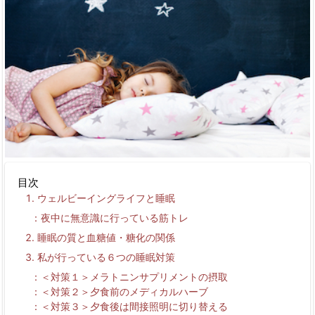
目次
ウェルビーイングライフと睡眠
夜中に無意識に行っている筋トレ
睡眠の質と血糖値・糖化の関係
私が行っている６つの睡眠対策
＜対策１＞メラトニンサプリメントの摂取
＜対策２＞夕食前のメディカルハーブ
＜対策３＞夕食後は間接照明に切り替える