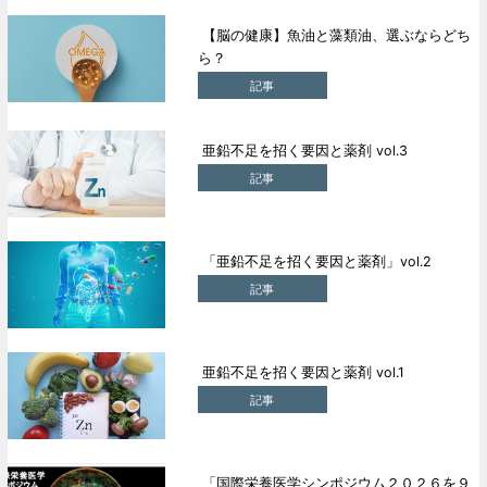
【脳の健康】魚油と藻類油、選ぶならどち
ら？
記事
亜鉛不足を招く要因と薬剤 vol.3
記事
「亜鉛不足を招く要因と薬剤」vol.2
記事
亜鉛不足を招く要因と薬剤 vol.1
記事
「国際栄養医学シンポジウム２０２６を９