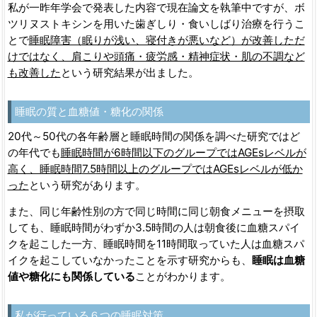
私が一昨年学会で発表した内容で現在論文を執筆中ですが、ボ
ツリヌストキシンを用いた歯ぎしり・食いしばり治療を行うこ
とで
睡眠障害（眠りが浅い、寝付きが悪いなど）が改善しただ
けではなく、肩こりや頭痛・疲労感・精神症状・肌の不調など
も改善した
という研究結果が出ました。
睡眠の質と血糖値・糖化の関係
20代～50代の各年齢層と睡眠時間の関係を調べた研究ではど
の年代でも
睡眠時間が6時間以下のグループでは
AGEs
レベルが
高く、睡眠時間
7.5
時間以上のグループでは
AGEs
レベル
が低か
った
という研究があります。
また、同じ年齢性別の方で同じ時間に同じ朝食メニューを摂取
しても、睡眠時間がわずか3.5
時間の人は朝食後に血糖スパイ
クを起こした一方、睡眠時間を
11
時間取っていた人は血糖スパ
イクを起こしていなかったことを示す研究からも、
睡眠は血糖
値や糖化にも関係している
ことがわかります。
私が行っている６つの睡眠対策