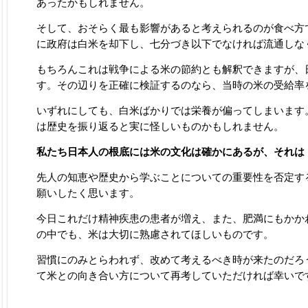
あったかもしれません。
そして、おそらく最も影響があると考えられるのが食べ方
に政府は白米を却下し、七分づき以下でなければ流通しな
もちろんこれは戦争による米の節約とも解釈できますが、
す。その辺りを正確に検証するのなら、当時の米の受給率
いずれにしても、白米ばかりでは栄養が偏ってしまいます
は歴史を振り返ると実に怪しいものかもしれません。
私たち日本人の根底には米の文化は確かにあるが、それは
先人の知恵や歴史から学ぶことについての重要性を否定す
願いしたく思います。
今日これだけ精神疾患の患者が増え、また、肥満にもかか
の中でも、米は大切に熟慮されてほしいものです。
習慣にのみとらわれず、改めて考えるべき時が来たのだろ
て米との向き合い方について再考していただければ幸いで