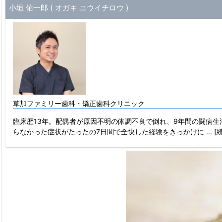
小垣 佑一郎 ( オガキ ユウイチロウ )
草加ファミリー歯科・矯正歯科クリニック
臨床歴13年。配偶者が原因不明の体調不良で倒れ、9年間の闘病生活
らなかった症状がたったの7日間で全快した経験をきっかけに
...