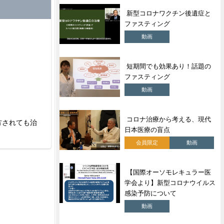
新型コロナワクチン後遺症と
ファスティング
動画
短期間でも効果あり！話題の
ファスティング
動画
コロナ治療から考える、現代
方されても治
日本医療の盲点
会員限定
動画
【国際オーソモレキュラー医
学会より】新型コロナウイルス
感染予防について
動画