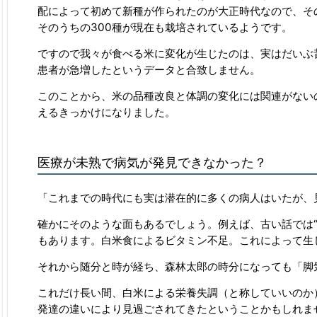
配によって初めて新種が作られたのが大正時代なので、その
そのうちの300種が現在も栽培されているようです。
ですので我々が食べる米に変化が生じたのは、実はだいぶ
患者が急増したというデータと合致しません。
このことから、米の品種改良と体調の変化には関連がない
えるきっかけになりました。
医療が未熟で病気が発見できなかった？
「これまでの時代にも実は潜在的に多くの病人はいたが、
確かにそのような面もあるでしょう。例えば、古い話では
もあります。白米食によるビタミン不足。これによって生
それから随分と時が経ち、森林太郎の時分になっても「脚
これだけ長い間、白米による栄養失調（と称していいのか
発達の違いにより見過ごされてきたということかもしれ