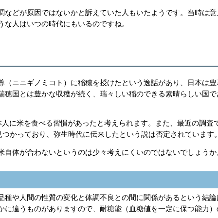
調などが原因ではないかと訴えていた人もいたようです。当時は意
うな人はいつの時代にもいるのですね。
尊（ニニギノミコト）に稲穂を授けたという逸話があり、日本は豊
瑞穂国とは豊かな収穫が続く、瑞々しい稲のできる素晴らしい国で
本人に米を食べる習慣があったと考えられます。また、最近の調査
が見つかっており、弥生時代に伝来したという説は否定されています
米自体が合わないというのは少々考えにくいのではないでしょうか
品種や人間の性質の変化と体調不良との間に関係があるという結論
かに違うものがありますので、耐糖能（血糖値を一定に保つ能力）