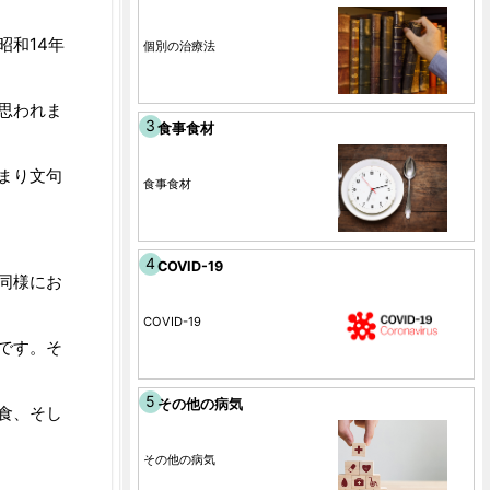
和14年
個別の治療法
思われま
食事食材
まり文句
食事食材
COVID-19
同様にお
COVID-19
です。そ
その他の病気
食、そし
その他の病気