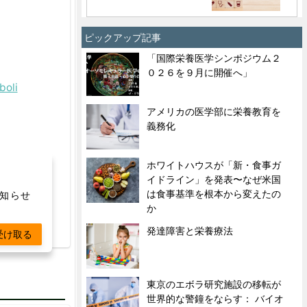
ピックアップ記事
「国際栄養医学シンポジウム２
０２６を９月に開催へ」
boli
アメリカの医学部に栄養教育を
義務化
ホワイトハウスが「新・食事ガ
イドライン」を発表〜なぜ米国
は食事基準を根本から変えたの
お知らせ
か
発達障害と栄養療法
受け取る
東京のエボラ研究施設の移転が
世界的な警鐘をならす： バイオ