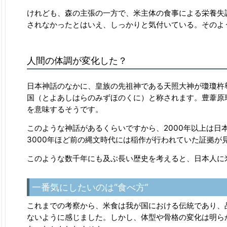
けれども、森の主張の一方で、米主体の食事による栄養失
されなかったとはいえ、しっかりと気付いている。そのよ
人間の体調が変化した？
日本神話のなかに、皇族の先祖神である天照大神が瓊瓊杵
国（とよあしはらのみずほのくに）と称されます。豊葦原
を意味するそうです。
このような神話があるくらいですから、2000年以上は日
3000年ほど前の縄文時代には稲作が行われていた証拠
このような数千年にも及ぶ長い歴史を考えると、日本人に
一番気にしたいのは“食べ方”
これまでの考察から、米食は我が国における伝統であり、
ないように感じました。しかし、体型や骨格の変化は明ら