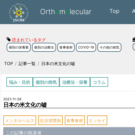
Orth
o
m
o
lecular
Top
読まれているタグ
個別の栄養素
個別の治療法
食事食材
COVID-19
その他の病気
TOP
記事一覧
日本の米文化の嘘
悩み・目的
個別の病気
治療法・栄養
コラム
2021-11-26
日本の米文化の嘘
メンタルヘルス
生活習慣病
食事食材
エッセイ
この記事の執筆者