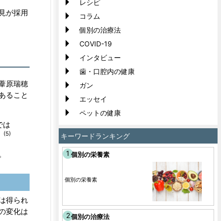
レシピ
見が採用
コラム
個別の治療法
COVID-19
インタビュー
歯・口腔内の健康
葦原瑞穂
ガン
あること
エッセイ
ペットの健康
では
(5)
。
キーワードランキング
。
個別の栄養素
個別の栄養素
は得られ
の変化は
個別の治療法