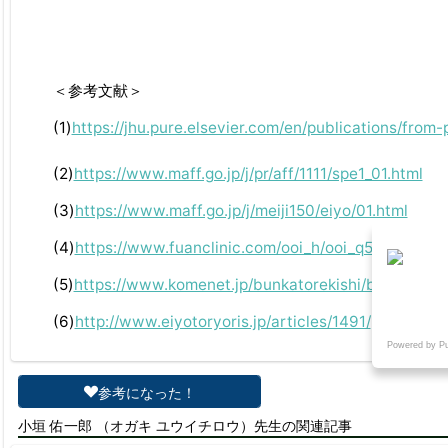
＜参考文献＞
(1)
https://jhu.pure.elsevier.com/en/publications/fro
(2)
https://www.maff.go.jp/j/pr/aff/1111/spe1_01.html
(3)
https://www.maff.go.jp/j/meiji150/eiyo/01.html
(4)
https://www.fuanclinic.com/ooi_h/ooi_q57.htm
(5)
https://www.komenet.jp/bunkatorekishi/bunkatorek
(6)
http://www.eiyotoryoris.jp/articles/1491/
Powered by P
参考になった！
小垣 佑一郎 （オガキ ユウイチロウ）先生の関連記事