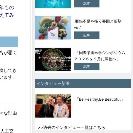
記事
年もの
えてみ
亜鉛不足を招く要因と薬剤
vol.1
記事
合が悪く
「国際栄養医学シンポジウム
２０２６を９月に開催へ」
記事
食してき
います。
インタビュー新着
「Be Healthy,Be Beautiful.」
々な理由
>>過去のインタビュー一覧はこちら
人工交