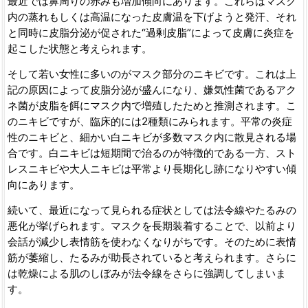
最近では鼻周りの赤みも増加傾向にあります。これらはマスク
内の蒸れもしくは高温になった皮膚温を下げようと発汗、それ
と同時に皮脂分泌が促された“過剰皮脂”によって皮膚に炎症を
起こした状態と考えられます。
そして若い女性に多いのがマスク部分のニキビです。これは上
記の原因によって皮脂分泌が盛んになり、嫌気性菌であるアク
ネ菌が皮脂を餌にマスク内で増殖したためと推測されます。こ
のニキビですが、臨床的には2種類にみられます。平常の炎症
性のニキビと、細かい白ニキビが多数マスク内に散見される場
合です。白ニキビは短期間で治るのが特徴的である一方、スト
レスニキビや大人ニキビは平常より長期化し跡になりやすい傾
向にあります。
続いて、最近になって見られる症状としては法令線やたるみの
悪化が挙げられます。マスクを長期装着することで、以前より
会話が減少し表情筋を使わなくなりがちです。そのために表情
筋が萎縮し、たるみが助長されていると考えられます。さらに
は乾燥による肌のしぼみが法令線をさらに強調してしまいま
す。