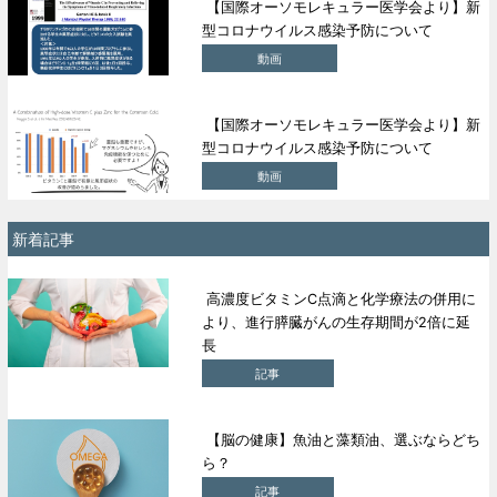
【国際オーソモレキュラー医学会より】新
型コロナウイルス感染予防について
動画
【国際オーソモレキュラー医学会より】新
型コロナウイルス感染予防について
動画
新着記事
高濃度ビタミンC点滴と化学療法の併用に
より、進行膵臓がんの生存期間が2倍に延
長
記事
【脳の健康】魚油と藻類油、選ぶならどち
ら？
記事