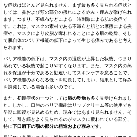
な症状はほとんど見られません。まず最も多く見られる症状と
しては、鼻および頬の部分の擦れによる赤み・痒みが挙げられ
ます。つまり、不織布などによる一時刺激による肌の炎症で
す。これは、マスクの素材である不織布と肌との摩擦による炎
症や、マスクにより皮脂が奪われることによる肌の乾燥、そし
て肌自体のバリア機能の低下によって生じる痒みであると考え
られます。
バリア機能の低下は、マスク内の湿度が上昇した状態、つまり
蒸れている状態で起こりやすくなります。また、マスク内の蒸
れを保湿が十分であると勘違いしてスキンケアを怠ることで、
バリア機能のさらなる低下を助長してしまい、結果として痒み
を誘発している場合も多いのです。
また、初期症状の一つとしては
唇の乾燥
も多く見受けられまし
た。しかし、口唇のバリア機能はリップクリーム等の使用でも
早期に回復が見込めるため、現在ではあまり見られません。そ
して、引き続きよく見られるのがマスクに覆われている部分、
特に
下口唇下の顎の部分の粗造および赤み
です。