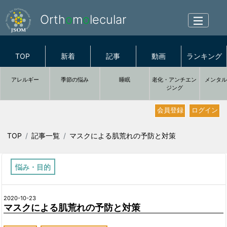
Orth
o
m
o
lecular
TOP
新着
記事
動画
ランキング
アレルギー
季節の悩み
睡眠
老化・アンチエン
メンタ
ジング
会員登録
ログイン
TOP
記事一覧
マスクによる肌荒れの予防と対策
悩み・目的
2020-10-23
マスクによる肌荒れの予防と対策