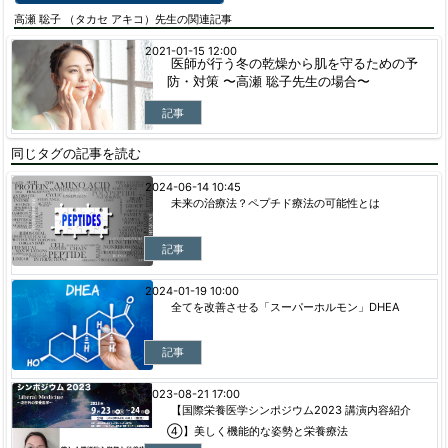
高瀬 聡子 （タカセ アキコ）先生の関連記事
2021-01-15 12:00
医師が行う冬の乾燥から肌を守るための予
防・対策 〜高瀬 聡子先生の場合〜
記事
同じタグの記事を読む
2024-06-14 10:45
未来の治療法？ペプチド療法の可能性とは
記事
2024-01-19 10:00
全てを改善させる「スーパーホルモン」DHEA
記事
2023-08-21 17:00
【国際栄養医学シンポジウム2023 講演内容紹介
④】美しく機能的な姿勢と栄養療法