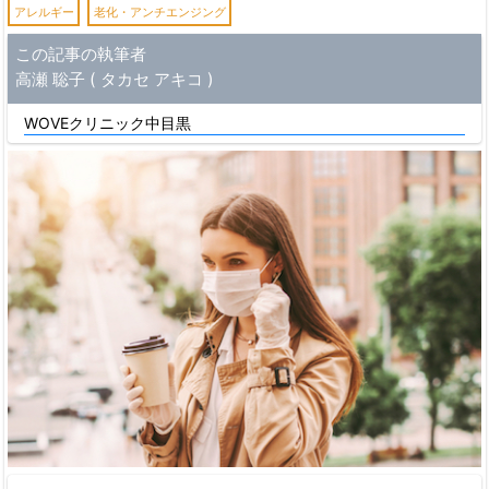
アレルギー
老化・アンチエンジング
この記事の執筆者
高瀬 聡子 ( タカセ アキコ )
WOVEクリニック中目黒