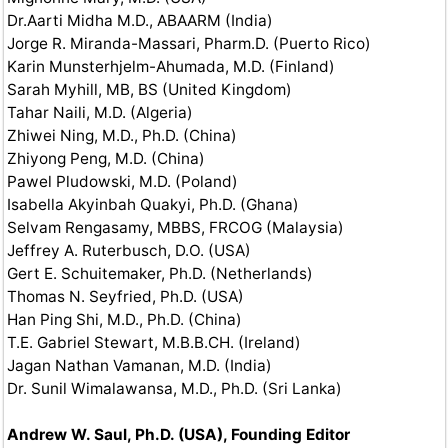
Dr.Aarti Midha M.D., ABAARM (India)
Jorge R. Miranda-Massari, Pharm.D. (Puerto Rico)
Karin Munsterhjelm-Ahumada, M.D. (Finland)
Sarah Myhill, MB, BS (United Kingdom)
Tahar Naili, M.D. (Algeria)
Zhiwei Ning, M.D., Ph.D. (China)
Zhiyong Peng, M.D. (China)
Pawel Pludowski, M.D. (Poland)
Isabella Akyinbah Quakyi, Ph.D. (Ghana)
Selvam Rengasamy, MBBS, FRCOG (Malaysia)
Jeffrey A. Ruterbusch, D.O. (USA)
Gert E. Schuitemaker, Ph.D. (Netherlands)
Thomas N. Seyfried, Ph.D. (USA)
Han Ping Shi, M.D., Ph.D. (China)
T.E. Gabriel Stewart, M.B.B.CH. (Ireland)
Jagan Nathan Vamanan, M.D. (India)
Dr. Sunil Wimalawansa, M.D., Ph.D. (Sri Lanka)
Andrew W. Saul, Ph.D. (USA), Founding Editor