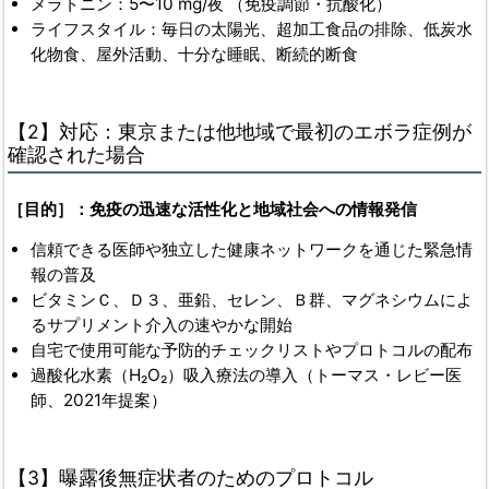
メラトニン：5〜10 mg/夜 （免疫調節・抗酸化）
ライフスタイル：毎日の太陽光、超加工食品の排除、低炭水
化物食、屋外活動、十分な睡眠、断続的断食
【2】対応：東京または他地域で最初のエボラ症例が
確認された場合
［目的］：免疫の迅速な活性化と地域社会への情報発信
信頼できる医師や独立した健康ネットワークを通じた緊急情
報の普及
ビタミンＣ、Ｄ３、亜鉛、セレン、Ｂ群、マグネシウムによ
るサプリメント介入の速やかな開始
自宅で使用可能な予防的チェックリストやプロトコルの配布
過酸化水素（H₂O₂）吸入療法の導入（トーマス・レビー医
師、2021年提案）
【3】曝露後無症状者のためのプロトコル