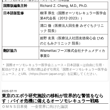
オーソモレキュラー医学ニュースサービスー日本語版
国際版編集主幹
Richard Z. Cheng, M.D., Ph.D.
日本語版監修
柳澤 厚生（国際オーソモレキュラー医学会
第4代会長（2012-2023））
溝口 徹（医療法人回生會 みぞぐちクリニ
ック 院長）
姫野 友美（医療法人社団友徳発心会 ひめ
のともみクリニック 院長）
翻訳協力
Wismettacフーズ株式会社ナチュメディカ
事業G
＊ 国際オーソモレキュラー医学会ニュース＜日本語版＞は自由に引用・
配信ができます。引用の際は必ず引用元「国際オーソモレキュラー医学会
ニュース」とURL（https://isom-japan.org/）を記載してください。
2025-07-11
東京のエボラ研究施設の移転が世界的な警笛をなら
す：バイオ危機に備えるオーソモレキュラー戦略
ＯＭＮＳ日本発 ―全世界に向けた論説