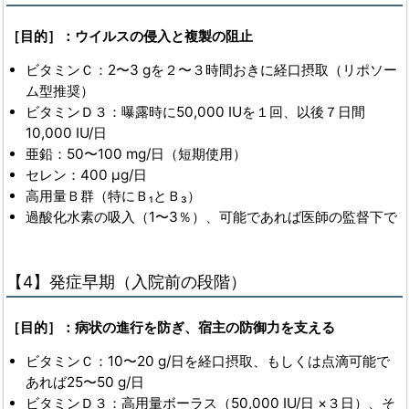
［目的］：ウイルスの侵入と複製の阻止
ビタミンＣ：2〜3 gを２〜３時間おきに経口摂取（リポソー
ム型推奨）
ビタミンＤ３：曝露時に50,000 IUを１回、以後７日間
10,000 IU/日
亜鉛：50〜100 mg/日（短期使用）
セレン：400 µg/日
高用量Ｂ群（特にＢ₁とＢ₃）
過酸化水素の吸入（1〜3％）、可能であれば医師の監督下で
【4】発症早期（入院前の段階）
［目的］：病状の進行を防ぎ、宿主の防御力を支える
ビタミンＣ：10〜20 g/日を経口摂取、もしくは点滴可能で
あれば25〜50 g/日
ビタミンＤ３：高用量ボーラス（50,000 IU/日 ×３日）、そ