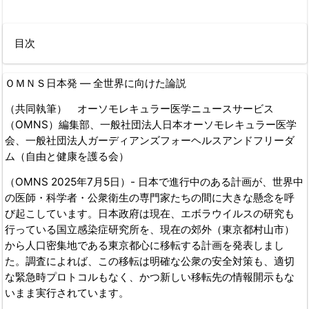
目次
ＯＭＮＳ日本発 ― 全世界に向けた論説
（共同執筆） オーソモレキュラー医学ニュースサービス
（OMNS）編集部、一般社団法人日本オーソモレキュラー医学
会、一般社団法人ガーディアンズフォーヘルスアンドフリーダ
ム（自由と健康を護る会）
（OMNS 2025年7月5日）- 日本で進行中のある計画が、世界中
の医師・科学者・公衆衛生の専門家たちの間に大きな懸念を呼
び起こしています。日本政府は現在、エボラウイルスの研究も
行っている国立感染症研究所を、現在の郊外（東京都村山市）
から人口密集地である東京都心に移転する計画を発表しまし
た。調査によれば、この移転は明確な公衆の安全対策も、適切
な緊急時プロトコルもなく、かつ新しい移転先の情報開示もな
いまま実行されています。