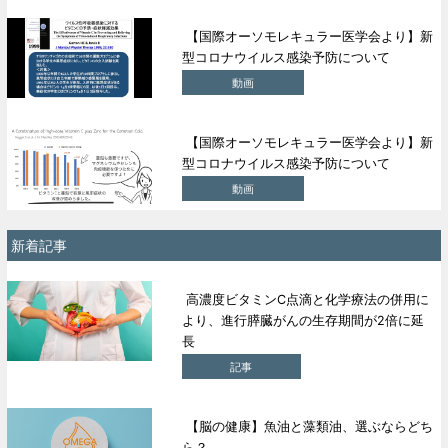
【国際オーソモレキュラー医学会より】新
型コロナウイルス感染予防について
動画
【国際オーソモレキュラー医学会より】新
型コロナウイルス感染予防について
動画
新着記事
高濃度ビタミンC点滴と化学療法の併用に
より、進行膵臓がんの生存期間が2倍に延
長
記事
【脳の健康】魚油と藻類油、選ぶならどち
ら？