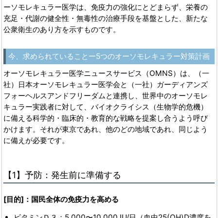
ーソモレキュラー医学は、免疫力の強化にとどまらず、栄養の
充足・代謝の健全性・無毒性の治療手段を基盤とした、新たな
公衆衛生のあり方を示すものです。
今、求められていることー5つのオーソモレキュラー対策計画
オーソモレキュラー医学ニュースサービス（OMNS）は、（一
社）日本オーソモレキュラー医学会と（一社）ガーディアンズ
フォーヘルスアンドフリーダムと連携し、世界中のオーソモレ
キュラー実践者に対して、バイオクライシス（生物学的危機）
に備える科学的・臨床的・教育的な戦略を提案し合うよう呼び
かけます。それが東京であれ、他のどの地域であれ、同じよう
に備えが必要です。
【1】予防：発生前に準備する
[
目的]：国民全体の免疫力を高める
ビタミンＤ３：5,000〜10,000 IU/日（血中25(OH)D濃度を