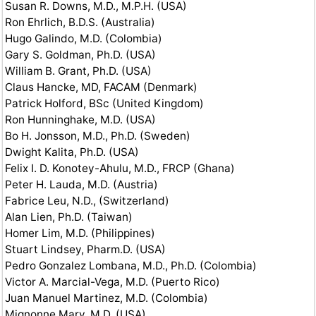
Susan R. Downs, M.D., M.P.H. (USA)
Ron Ehrlich, B.D.S. (Australia)
Hugo Galindo, M.D. (Colombia)
Gary S. Goldman, Ph.D. (USA)
William B. Grant, Ph.D. (USA)
Claus Hancke, MD, FACAM (Denmark)
Patrick Holford, BSc (United Kingdom)
Ron Hunninghake, M.D. (USA)
Bo H. Jonsson, M.D., Ph.D. (Sweden)
Dwight Kalita, Ph.D. (USA)
Felix I. D. Konotey-Ahulu, M.D., FRCP (Ghana)
Peter H. Lauda, M.D. (Austria)
Fabrice Leu, N.D., (Switzerland)
Alan Lien, Ph.D. (Taiwan)
Homer Lim, M.D. (Philippines)
Stuart Lindsey, Pharm.D. (USA)
Pedro Gonzalez Lombana, M.D., Ph.D. (Colombia)
Victor A. Marcial-Vega, M.D. (Puerto Rico)
Juan Manuel Martinez, M.D. (Colombia)
Mignonne Mary, M.D. (USA)