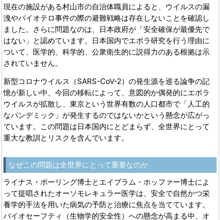
現在の施設がある村山市の自治体職員によると、ウイルスの漏
洩やバイオテロ事件の際の避難戦略は存在しないことを確認し
ました。さらに問題なのは、日本政府が「安全確保が最優先で
はない」と認めています。日本国内でエボラ研究を行う理由に
ついて、医学的、科学的、公衆衛生的に説得力のある根拠は示
されていません。
新型コロナウイルス（SARS-CoV-2）の発生源を巡る論争の記
憶が新しい中、今回の移転によって、意図的か偶発的にエボラ
ウイルスが拡散し、東京という世界有数の人口都市で「人工的
なパンデミック」が発生するのではないかという懸念が広がっ
ています。この問題は日本国内にとどまらず、全世界にとって
重大な教訓とリスクを含んでいます。
なぜこの問題は全世界にとって重要なのか
ライナス・ポーリング博士とエイブラム・ホッファー博士によ
って提唱されたオーソモレキュラー医学は、安全で自然かつ栄
養学的手法を用いた病気の予防と治療に焦点を当てています。
バイオセーフティ（生物学的安全性）への懸念が高まる中、オ