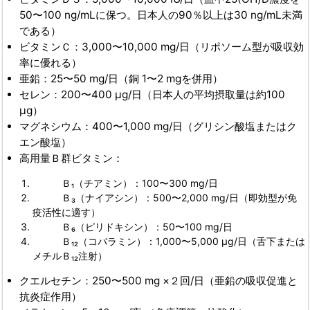
50〜100 ng/mLに保つ。日本人の90％以上は30 ng/mL未満
である）
ビタミンＣ：3,000〜10,000 mg/日（リポソーム型が吸収効
率に優れる）
亜鉛：25〜50 mg/日（銅 1〜2 mgを併用）
セレン：200〜400 µg/日（日本人の平均摂取量は約100
µg）
マグネシウム：400〜1,000 mg/日（グリシン酸塩またはク
エン酸塩）
高用量Ｂ群ビタミン：
Ｂ₁（チアミン）：100〜300 mg/日
Ｂ₃（ナイアシン）：500〜2,000 mg/日（即効型が免
疫活性に適す）
Ｂ₆（ピリドキシン）：50〜100 mg/日
Ｂ₁₂（コバラミン）：1,000〜5,000 µg/日（舌下または
メチルＢ₁₂注射）
クエルセチン：250〜500 mg ×２回/日（亜鉛の吸収促進と
抗炎症作用）