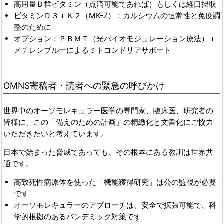
高用量Ｂ群ビタミン（点滴可能であれば）もしくは経口摂取
ビタミンＤ３＋Ｋ２（MK-7）：カルシウムの恒常性と免疫調
整のために
オプション：ＰＢＭＴ（光バイオモジュレーション療法）＋
メチレンブルーによるミトコンドリアサポート
OMNS寄稿者・読者への緊急の呼びかけ
世界中のオーソモレキュラー医学の専門家、臨床医、研究者の
皆様に、この「備えのための計画」の精緻化と文書化にご協力
いただきたいと考えています。
日本で始まった脅威であっても、その根本にある教訓は世界共
通です。
高致死性病原体を使った「機能獲得研究」は公の監視が必要
です
オーソモレキュラーのアプローチは、安全で拡張可能で、科
学的根拠のあるパンデミック対策です