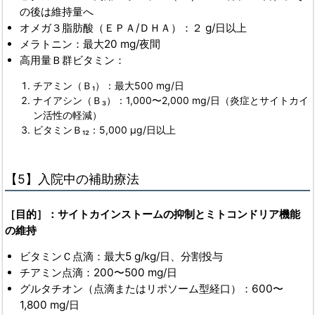
の後は維持量へ
オメガ３脂肪酸（ＥＰＡ/ＤＨＡ）：２ g/日以上
メラトニン：最大20 mg/夜間
高用量Ｂ群ビタミン：
チアミン（Ｂ₁）：最大500 mg/日
ナイアシン（Ｂ₃）：1,000〜2,000 mg/日（炎症とサイトカイ
ン活性の軽減）
ビタミンＢ₁₂：5,000 µg/日以上
【5】入院中の補助療法
［目的］：サイトカインストームの抑制とミトコンドリア機能
の維持
ビタミンＣ点滴：最大5 g/kg/日、分割投与
チアミン点滴：200〜500 mg/日
グルタチオン（点滴またはリポソーム型経口）：600〜
1,800 mg/日