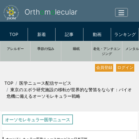
Orth
o
m
o
lecular
TOP
新着
記事
動画
ランキング
アレルギー
季節の悩み
睡眠
老化・アンチエン
メンタ
ジング
会員登録
ログイン
TOP
医学ニュース配信サービス
東京のエボラ研究施設の移転が世界的な警笛をならす：バイオ
危機に備えるオーソモレキュラー戦略
オーソモレキュラー医学ニュース