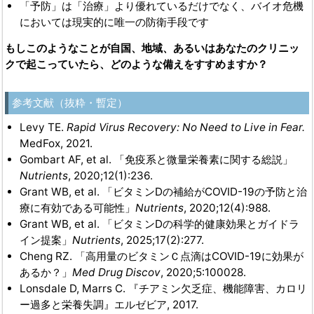
「予防」は「治療」より優れているだけでなく、バイオ危機
においては現実的に唯一の防衛手段です
もしこのようなことが自国、地域、あるいはあなたのクリニッ
クで起こっていたら、どのような備えをすすめますか？
参考文献（抜粋・暫定）
Levy TE.
Rapid Virus Recovery: No Need to Live in Fear.
MedFox, 2021.
Gombart AF, et al. 「免疫系と微量栄養素に関する総説」
Nutrients
, 2020;12(1):236.
Grant WB, et al. 「ビタミンDの補給がCOVID-19の予防と治
療に有効である可能性」
Nutrients
, 2020;12(4):988.
Grant WB, et al. 「ビタミンDの科学的健康効果とガイドラ
イン提案」
Nutrients
, 2025;17(2):277.
Cheng RZ. 「高用量のビタミンＣ点滴はCOVID-19に効果が
あるか？」
Med Drug Discov
, 2020;5:100028.
Lonsdale D, Marrs C. 『チアミン欠乏症、機能障害、カロリ
ー過多と栄養失調』エルゼビア, 2017.