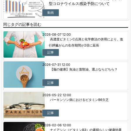
型コロナウイルス感染予防について
動画
同じタグの記事を読む
2026-08-07 12:00
高濃度ビタミンC点滴と化学療法の併用により、進
行膵臓がんの生存期間が2倍に延長
記事
2026-07-31 12:00
【脳の健康】魚油と藻類油、選ぶならどちら？
記事
2026-05-22 12:00
パーキンソン病におけるビタミンB6欠乏
記事
2026-02-06 12:00
ナイアシン（ビタミンB3）の素晴らしい健康効果