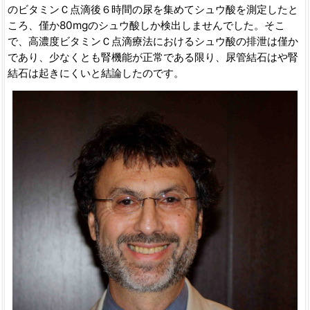
のビタミンＣ点滴後６時間の尿を集めてシュウ酸を測定したと
ころ、僅か80mgのシュウ酸しか検出しませんでした。そこ
で、高濃度ビタミンＣ点滴療法におけるシュウ酸の排泄は僅か
であり、少なくとも腎機能が正常である限り、尿管結石はや腎
結石は起きにくいと結論したのです。