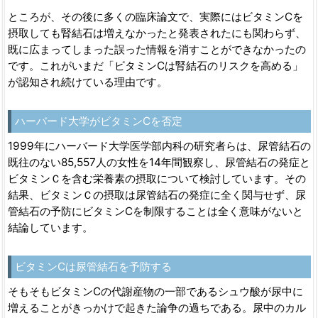
ところが、その後に多くの臨床論文で、実際にはビタミンCを
摂取しても腎結石は増えなかったと発表されたにも関わらず、
既に広まってしまった誤った情報を消すことができなかったの
です。これがいまだ「ビタミンCは腎結石のリスクを高める」
が認知され続けている理由です。
ハーバード大学がビタミンCを否定
1999年にハーバード大学医学部内科の研究者らは、尿管結石の
既往のない85,557人の女性を14年間観察し、尿管結石の発症と
ビタミンＣを含む栄養素の摂取について検討しています。その
結果、ビタミンＣの摂取は尿管結石の発症に全く関与せず、尿
管結石の予防にビタミンCを制限することは全く意味がないと
結論しています。
ビタミンCは尿管結石を予防する
そもそもビタミンCの代謝産物の一部であるシュウ酸が尿中に
増えることがきっかけで起きた論争の過ちである。尿中のカル