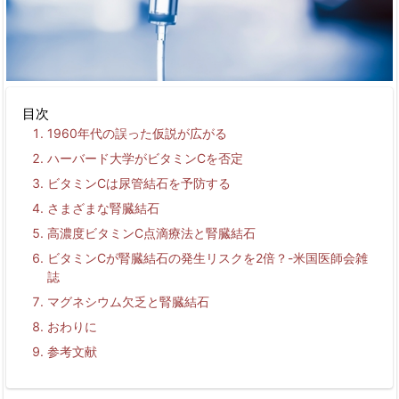
目次
1960年代の誤った仮説が広がる
ハーバード大学がビタミンCを否定
ビタミンCは尿管結石を予防する
さまざまな腎臓結石
高濃度ビタミンC点滴療法と腎臓結石
ビタミンCが腎臓結石の発生リスクを2倍？-米国医師会雑
誌
マグネシウム欠乏と腎臓結石
おわりに
参考文献