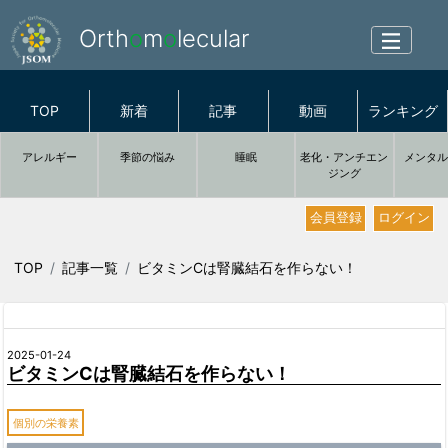
Orth
o
m
o
lecular
TOP
新着
記事
動画
ランキング
アレルギー
季節の悩み
睡眠
老化・アンチエン
メンタ
ジング
会員登録
ログイン
TOP
記事一覧
ビタミンCは腎臓結石を作らない！
2025-01-24
ビタミンCは腎臓結石を作らない！
個別の栄養素