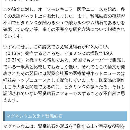
この論文に対し、オーソモレキュラー医学ニュースを始め、多
くの反論がネット上を賑わしました。まず、腎臓結石の種類が
不明でビタミンＣが関わるシュウ酸カルシウム結石であるかを
確認していない等、多くの不完全な研究方法について指摘され
ています。
いずれにせよ、この論文でさえ腎臓結石が613人に1人
（0.16％）発症するところを、ビタミンＣの摂取で1.9人
（0.31％）と微々たる増加である。米国でもスーパーで販売し
ている一般薬と比較しても著しく低い。それでもこの論文が発
表されたその翌日には製薬会社系の医療情報ネットニュースは
軒並みトップニュースとして配信していました。医薬品の副作
用こそ大きな問題であるのに、ビタミンＣの微々たる、それも
証明されていない腎臓結石にフォーカスすることが不自然に思
えます。
マグネシウム欠乏と腎臓結石
マグネシウムは、腎臓結石の形成を予防する上で重要な役割を