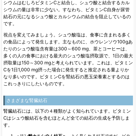
シウムはむしろビタミンCと結合し、シュウ酸と結合するカル
シウムの量は非常に少ない。すなわち、ビタミンC自身が尿管
結石の元になるシュウ酸とカルシウムの結合を阻止しているの
です。
視点を変えてみましょう。シュウ酸塩は、食事に含まれる多く
の食品によって発生します。主なものに、ホウレンソウ100gあ
たりのシュウ酸塩含有量は300～600 mg、茶とコーヒーは、
多くの人の食事における最大のシュウ酸塩摂取源で、1日の最大
摂取量は150～300 mgと考えられています。これは、ビタミン
Cを1日1,000 mg摂った場合に発生すると推定される量よりか
なり多いのです。ビタミンCを腎結石の悪玉栄養素とするのは
これっきりにしたいものです。
さまざまな腎臓結石
腎臓結石には、以下の４種類がよく知られています。ビタミン
Cはシュウ酸結石を含むほとんど全ての結石の生成を予防しま
す。
＜
リン酸カルシウム結石＞
よく見られる結石ですが、ビタ