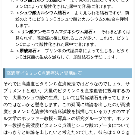
ミンCによって酸性化された尿中で容易に溶けます。
＜
シュウ酸カルシウム結石＞
よく見られる結石ですが、前
述のようにビタミンCはシュウ酸とカルシウムの結合を抑制
します。
＜
リン酸アンモニウムマグネシウム結石
＞ それほど多くは
見られず、感染症の後に現れることが多い。これは、ビタミ
ンCによって酸性化された尿中で溶けます。
＜
尿酸結石＞
プリン体の代謝異常によって生じる。ビタミ
ンCは尿酸の生成を減らして、尿酸結石を予防します。
高濃度ビタミンC点滴療法と腎臓結石
それでは高濃度ビタミンＣ点滴療法ではどうなのでしょう。サ
プリメントと違い、大量のビタミンＣを直接血管に投与するの
で、大量のシュウ酸の生成、しいては腎臓結石を作ってしまう
のではないかと懸念します。この疑問に結論を出したのが高濃
度ビタミンＣ点滴療法の臨床試験を指揮しているカナダのマギ
ル大学のホッファー教授＜写真＞の研究グループです。ホッフ
ァー教授も高濃度ビタミンＣ点滴とシュウ酸のデータについて
はっきりと結論を出したいと考えたのでした。彼らは１００ｇ