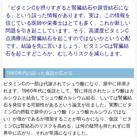
「ビタミンCを摂りすぎると腎臓結石や尿管結石にな
る」という誤った情報があります。実は、この情報を
信じている医師や栄養士はとても多く、これが新しい
問題を引き起こしています。そう、高濃度ビタミンC
点滴療法は腎臓結石を起こすのではないかという心配
です。結論を先に言いましょう。ビタミンCは腎臓結
石を起こすどころか、むしろリスクを減らします。
1960年代の誤った仮説が広がる
ビタミンCの一部は代謝されてシュウ酸になり、尿中に排泄さ
れます。1960年代に仮説として、腎に排出されたシュウ酸はカ
ルシウムと結合してシュウ酸カルシウム結石、しいては腎臓結
石を発症する可能性があるという論文が出ました。実際にビタ
ミンCの摂取で尿中のシュウ酸（シュウ酸カルシウムではな
い）が僅かであるが増加することが明らかになり、仮説「ビタ
ミンCは腎結石のリスクを高める」は何の疑問も持たれずに世
界中に広がり、それが常識になりました。