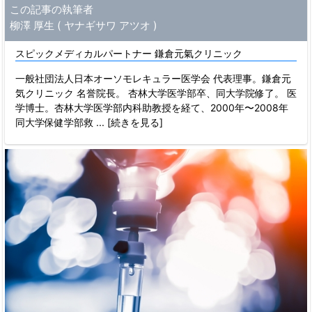
この記事の執筆者
柳澤 厚生 ( ヤナギサワ アツオ )
スピックメディカルパートナー 鎌倉元氣クリニック
一般社団法人日本オーソモレキュラー医学会 代表理事。鎌倉元
気クリニック 名誉院長。 杏林大学医学部卒、同大学院修了。 医
学博士。杏林大学医学部内科助教授を経て、2000年〜2008年
同大学保健学部救
... [続きを見る]