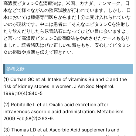
高濃度ビタミンC点滴療法は、米国、カナダ、デンマーク、日
本などで様々ながんの臨床試験が行われています。しかし、日
本においては腫瘍専門医らからまだ十分に受け入れられていな
いのが現状です。中には患者に「そんなにビタミンCを注射し
たり飲んだりしたら尿管結石になってひどい目に会いますよ」
と言って高濃度ビタミンC点滴療法をやめさせたケースもあり
ました。読者諸氏はぜひ正しい知識をもち、安心してビタミン
Ｃの摂取や点滴を伝えて頂きたい。
参考文献
(1) Curhan GC et al. Intake of vitamins B6 and C and the
risk of kidney stones in women. J Am Soc Nephrol.
1999;10(4):840-5
(2) Robitaille L et al. Oxalic acid excretion after
intravenous ascorbic acid administration. Metabolism.
2009 Feb;58(2):263-9.
(3) Thomas LD et al. Ascorbic Acid supplements and