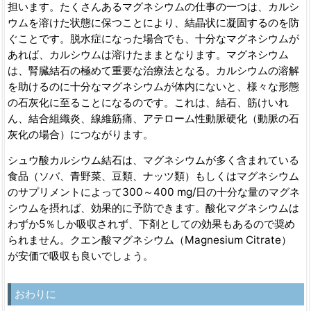
担います。たくさんあるマグネシウムの仕事の一つは、カルシ
ウムを溶けた状態に保つことにより、結晶状に凝固するのを防
ぐことです。脱水症になった場合でも、十分なマグネシウムが
あれば、カルシウムは溶けたままとなります。マグネシウム
は、腎臓結石の極めて重要な治療法となる。カルシウムの溶解
を助けるのに十分なマグネシウムが体内にないと、様々な形態
の石灰化に至ることになるのです。これは、結石、筋けいれ
ん、結合組織炎、線維筋痛、アテローム性動脈硬化（動脈の石
灰化の場合）につながります。
シュウ酸カルシウム結石は、マグネシウムが多く含まれている
食品（ソバ、青野菜、豆類、ナッツ類）もしくはマグネシウム
のサプリメントによって300～400 mg/日の十分な量のマグネ
シウムを摂れば、効果的に予防できます。酸化マグネシウムは
わずか5％しか吸収されず、下剤としての効果もあるので奨め
られません。クエン酸マグネシウム（Magnesium Citrate）
が安価で吸収も良いでしょう。
おわりに