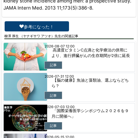
kidney stone incidence among men: a prospective study.
JAMA Intern Med. 2013 11;173(5):386-8.
参考になった！
柳澤 厚生 （ヤナギサワ アツオ）先生の関連記事
2026-08-07 12:00
高濃度ビタミンC点滴と化学療法の併用に
より、進行膵臓がんの生存期間が2倍に延長
記事
2026-07-31 12:00
【脳の健康】魚油と藻類油、選ぶならどち
ら？
記事
2026-07-03 12:00
「国際栄養医学シンポジウム２０２６を９
月に開催へ」
記事
2026-05-15 12:00