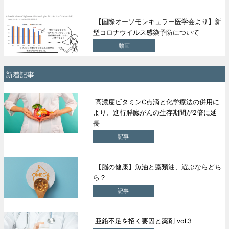
【国際オーソモレキュラー医学会より】新
型コロナウイルス感染予防について
動画
新着記事
高濃度ビタミンC点滴と化学療法の併用に
より、進行膵臓がんの生存期間が2倍に延
長
記事
【脳の健康】魚油と藻類油、選ぶならどち
ら？
記事
亜鉛不足を招く要因と薬剤 vol.3