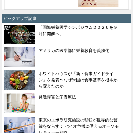
ピックアップ記事
「国際栄養医学シンポジウム２０２６を９
月に開催へ」
アメリカの医学部に栄養教育を義務化
ホワイトハウスが「新・食事ガイドライ
ン」を発表〜なぜ米国は食事基準を根本か
ら変えたのか
発達障害と栄養療法
東京のエボラ研究施設の移転が世界的な警
鐘をならす： バイオ危機に備えるオーソモ
レキュラー戦略