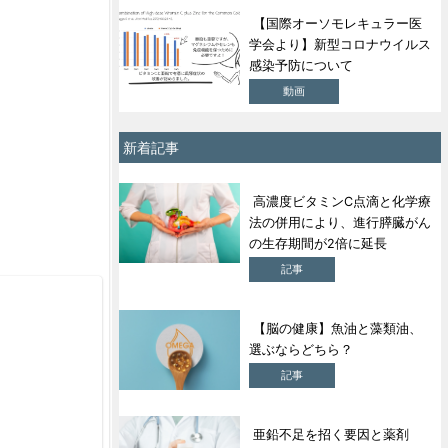
【国際オーソモレキュラー医
学会より】新型コロナウイルス
感染予防について
動画
新着記事
高濃度ビタミンC点滴と化学療
法の併用により、進行膵臓がん
の生存期間が2倍に延長
記事
【脳の健康】魚油と藻類油、
選ぶならどちら？
記事
亜鉛不足を招く要因と薬剤