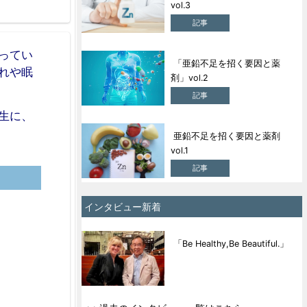
vol.3
記事
ってい
「亜鉛不足を招く要因と薬
れや眠
剤」vol.2
記事
生に、
亜鉛不足を招く要因と薬剤
vol.1
記事
インタビュー新着
「Be Healthy,Be Beautiful.」