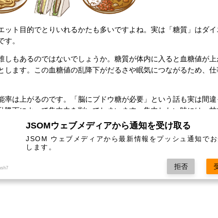
エット目的でとりいれるかたも多いですよね。実は「糖質」はダイ
です。
誰しもあるのではないでしょうか。糖質が体内に入ると血糖値が上
とします。この血糖値の乱降下がだるさや眠気につながるため、仕
能率は上がるのです。「脳にブドウ糖が必要」という話も実は間違
乱降下によって集中力を削いでしまいます。集中したい時には、甘
JSOMウェブメディアから通知を受け取る
JSOM ウェブメディアから最新情報をプッシュ通知で
します。
おやつ」
フォーマンスを上げるために、まずは２つだけ気をつけるのがオス
拒否
ush7