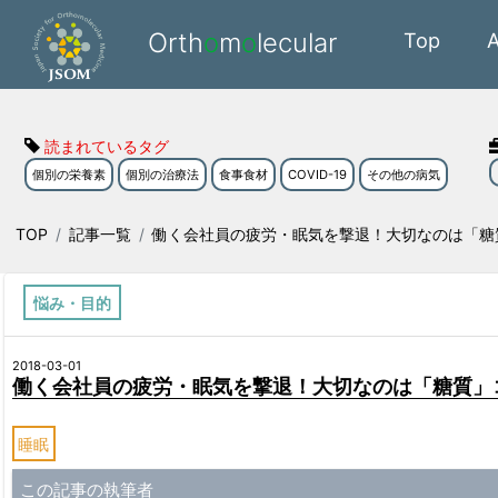
Orth
o
m
o
lecular
Top
読まれているタグ
個別の栄養素
個別の治療法
食事食材
COVID-19
その他の病気
TOP
記事一覧
働く会社員の疲労・眠気を撃退！大切なのは「糖質
悩み・目的
2018-03-01
働く会社員の疲労・眠気を撃退！大切なのは「糖質」コ
睡眠
この記事の執筆者