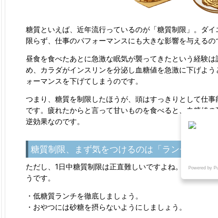
糖質といえば、近年流行っているのが「糖質制限」。ダイ
限らず、仕事のパフォーマンスにも大きな影響を与えるの
昼食を食べたあとに急激な眠気が襲ってきたという経験は
め、カラダがインスリンを分泌し血糖値を急激に下げよう
ォーマンスを下げてしまうのです。
つまり、糖質を制限したほうが、頭はすっきりとして仕事
です。疲れたからと言って甘いものを食べると、血糖値の
逆効果なのです。
糖質制限、まず気をつけるのは「ランチ」と「
ただし、1日中糖質制限は正直難しいですよね。仕事のパ
Powered by P
うです。
・低糖質ランチを徹底しましょう。
・おやつには砂糖を摂らないようにしましょう。