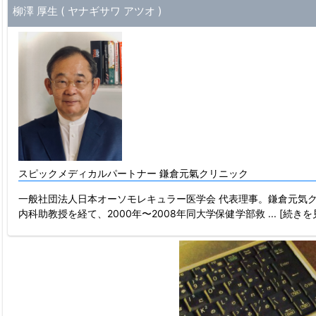
柳澤 厚生 ( ヤナギサワ アツオ )
スピックメディカルパートナー 鎌倉元氣クリニック
一般社団法人日本オーソモレキュラー医学会 代表理事。鎌倉元気ク
内科助教授を経て、2000年〜2008年同大学保健学部救
... [続き