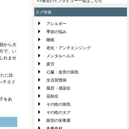
>>過去のインタビュー一覧はこちら
タグ検索
アレルギー
季節の悩み
睡眠
朝から大
老化・アンチエンジング
方で、い
メンタルヘルス
しれませ
疲労
心臓・血管の病気
かたに比
生活習慣病
ンチエイ
風邪・感染症
花粉症
子をあ
その他の病気
その他のタグ
個別の栄養素
食事食材