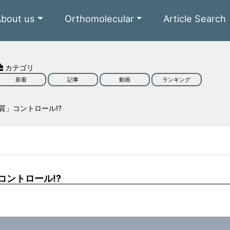
About us
Orthomolecular
Article Search
カテゴリ
新着
記事
動画
ランキング
」コントロール!?
ントロール!?