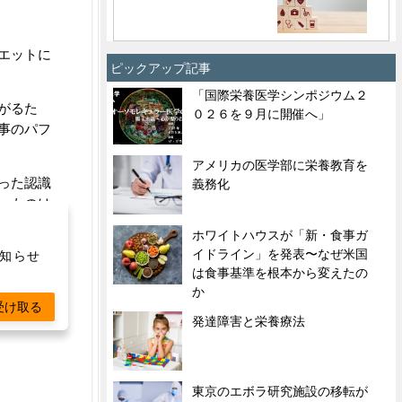
エットに
ピックアップ記事
「国際栄養医学シンポジウム２
がるた
０２６を９月に開催へ」
事のパフ
アメリカの医学部に栄養教育を
った認識
義務化
いものは
ホワイトハウスが「新・食事ガ
イドライン」を発表〜なぜ米国
お知らせ
は食事基準を根本から変えたの
か
スメだそ
受け取る
発達障害と栄養療法
東京のエボラ研究施設の移転が