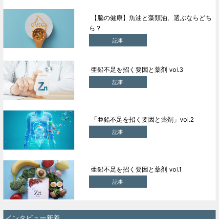
【脳の健康】魚油と藻類油、選ぶならどち
ら？
記事
亜鉛不足を招く要因と薬剤 vol.3
記事
「亜鉛不足を招く要因と薬剤」vol.2
記事
亜鉛不足を招く要因と薬剤 vol.1
記事
インタビュー新着