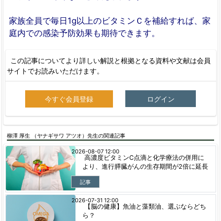
家族全員で毎日1g以上のビタミンＣを補給すれば、家
庭内での感染予防効果も期待できます。
この記事についてより詳しい解説と根拠となる資料や文献は会員
サイトでお読みいただけます。
今すぐ会員登録
ログイン
柳澤 厚生 （ヤナギサワ アツオ）先生の関連記事
2026-08-07 12:00
高濃度ビタミンC点滴と化学療法の併用に
より、進行膵臓がんの生存期間が2倍に延長
記事
2026-07-31 12:00
【脳の健康】魚油と藻類油、選ぶならどち
ら？