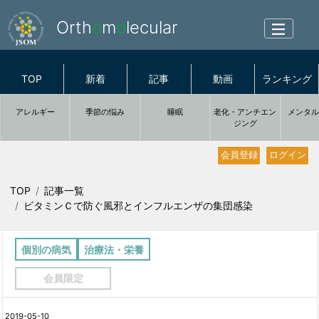
Orth
o
m
o
lecular
TOP
新着
記事
動画
ランキング
アレルギー
季節の悩み
睡眠
老化・アンチエン
メンタ
ジング
会員登録
ログイン
TOP
記事一覧
ビタミンＣで防ぐ風邪とインフルエンザの集団感染
個別の病気
治療法・栄養
会員限定
2019-05-10