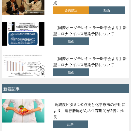
点
会員限定
動画
【国際オーソモレキュラー医学会より】新
型コロナウイルス感染予防について
動画
【国際オーソモレキュラー医学会より】新
型コロナウイルス感染予防について
動画
新着記事
高濃度ビタミンC点滴と化学療法の併用に
より、進行膵臓がんの生存期間が2倍に延
長
記事