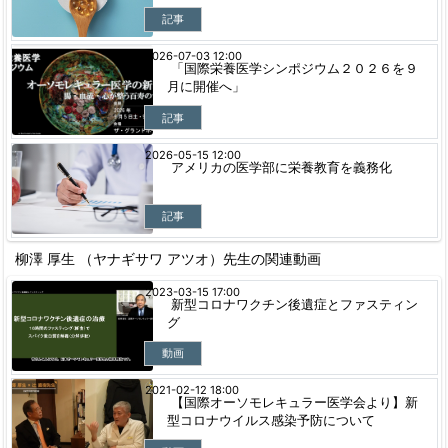
記事
2026-07-03 12:00
「国際栄養医学シンポジウム２０２６を９
月に開催へ」
記事
2026-05-15 12:00
アメリカの医学部に栄養教育を義務化
記事
柳澤 厚生 （ヤナギサワ アツオ）先生の関連動画
2023-03-15 17:00
新型コロナワクチン後遺症とファスティン
グ
動画
2021-02-12 18:00
【国際オーソモレキュラー医学会より】新
型コロナウイルス感染予防について