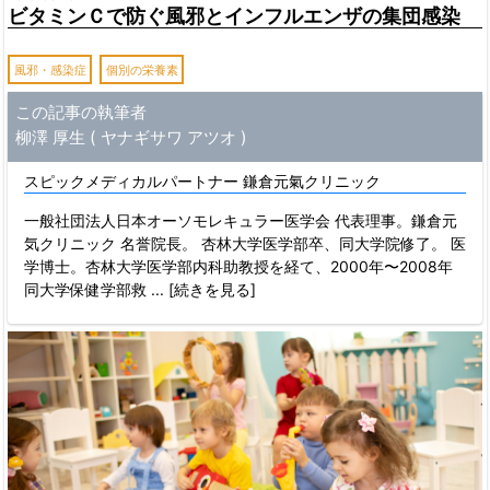
ビタミンＣで防ぐ風邪とインフルエンザの集団感染
風邪・感染症
個別の栄養素
この記事の執筆者
柳澤 厚生 ( ヤナギサワ アツオ )
スピックメディカルパートナー 鎌倉元氣クリニック
一般社団法人日本オーソモレキュラー医学会 代表理事。鎌倉元
気クリニック 名誉院長。 杏林大学医学部卒、同大学院修了。 医
学博士。杏林大学医学部内科助教授を経て、2000年〜2008年
同大学保健学部救
... [続きを見る]