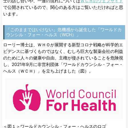
士の話し合いや、一連の流れについては
ＷＣＨのウェブサイト
で公開されているので、関心のある方はご覧いただければと思
います。
「このままではいけない」危機感から誕生した「ワールドカ
ウンシル・フォー・ヘルス（
WCH
）」
ローリー博士は、ＷＨＯが展開する新型コロナ戦略が科学的エ
ビデンスに基づくものではなく、むしろ巨大な製薬会社の利益
のために人々の健康や自由、主権が侵されていることを危険視
し、2021年9月に非営利団体「ワールドカウンシル・フォー・
ヘルス（ＷＣＨ）」を立ち上げました（図）。
＜図１＞ワールドカウンシル・フォー・ヘルスのロゴ