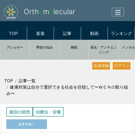
Orth
o
m
o
lecular
TOP
新着
記事
動画
ランキング
アレルギー
季節の悩み
睡眠
老化・アンチエン
メンタ
ジング
会員登録
ログイン
TOP
記事一覧
健康対策は自分で選択できる社会を目指して〜ＷＣＨの取り組
み〜
個別の病気
治療法・栄養
おすすめ！