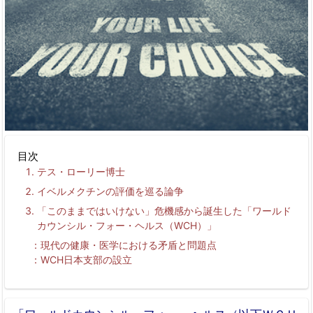
目次
テス・ローリー博士
イベルメクチンの評価を巡る論争
「このままではいけない」危機感から誕生した「ワールド
カウンシル・フォー・ヘルス（
WCH
）」
現代の健康・医学における矛盾と問題点
WCH
日本支部の設立