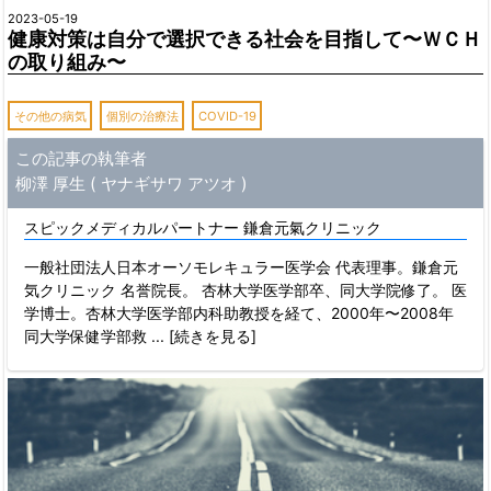
2023-05-19
健康対策は自分で選択できる社会を目指して〜ＷＣＨ
の取り組み〜
その他の病気
個別の治療法
COVID-19
この記事の執筆者
柳澤 厚生 ( ヤナギサワ アツオ )
スピックメディカルパートナー 鎌倉元氣クリニック
一般社団法人日本オーソモレキュラー医学会 代表理事。鎌倉元
気クリニック 名誉院長。 杏林大学医学部卒、同大学院修了。 医
学博士。杏林大学医学部内科助教授を経て、2000年〜2008年
同大学保健学部救
... [続きを見る]