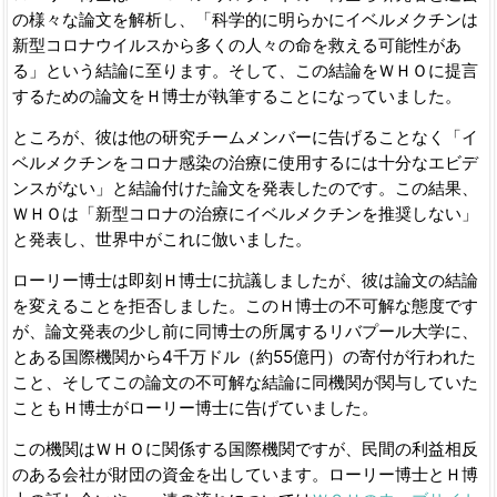
の様々な論文を解析し、「科学的に明らかにイベルメクチンは
新型コロナウイルスから多くの人々の命を救える可能性があ
る」という結論に至ります。そして、この結論をＷＨＯに提言
するための論文をＨ博士が執筆することになっていました。
ところが、彼は他の研究チームメンバーに告げることなく「イ
ベルメクチンをコロナ感染の治療に使用するには十分なエビデ
ンスがない」と結論付けた論文を発表したのです。この結果、
ＷＨＯは「新型コロナの治療にイベルメクチンを推奨しない」
と発表し、世界中がこれに倣いました。
ローリー博士は即刻Ｈ博士に抗議しましたが、彼は論文の結論
を変えることを拒否しました。このＨ博士の不可解な態度です
が、論文発表の少し前に同博士の所属するリバプール大学に、
とある国際機関から4千万ドル（約55億円）の寄付が行われた
こと、そしてこの論文の不可解な結論に同機関が関与していた
こともＨ博士がローリー博士に告げていました。
この機関はＷＨＯに関係する国際機関ですが、民間の利益相反
のある会社が財団の資金を出しています。ローリー博士とＨ博