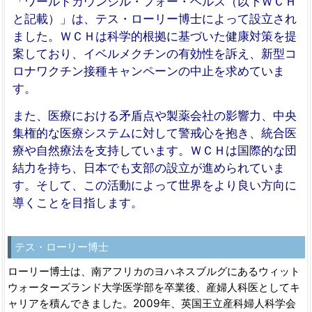
「ワールドカウンシル・フォー・ヘルス（以下ＷＣＨ
と記載）」は、テス・ローリー博士によって設立され
ました。ＷＣＨは科学的根拠に基づいた健康対策を提
案しており、イベルメクチンの有効性を訴え、新型コ
ロナワクチン接種キャンペーンの中止を求めていま
す。
また、医療における矛盾点や製薬会社の影響力、中央
集権的な医療システムに対して警戒心を抱き、統合医
療や自然療法を支持しています。ＷＣＨは国際的な団
結力を持ち、日本でも支部の設立が進められていま
す。そして、この活動によって世界をより良い方向に
導くことを目指します。
テス・ローリー博士
ローリー博士は、南アフリカのヨハネスブルグにあるウィット
ウォーターズランド大学医学部を卒業後、産婦人科医としてキ
ャリアを積んできました。2009年、英国王立産科婦人科学会