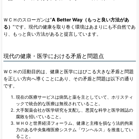
ＷＣＨのスローガンは“
A Better Way
（もっと良い方法があ
る）
”です。現代の健康を取り巻く環境はあまりにも不自然であ
り、もっと良い方法があると提言しています。
現代の健康・医学における矛盾と問題点
ＷＣＨの活動目的は、健康と医学にはびこる大きな矛盾と問題
を正しい方向へ導くことにあり、その矛盾と問題は以下の通り
です。
現在の医療サービスは病気と薬を主としていて、ホリスティ
ックで統合的な医療は無視されていること。
大手製薬会社が医学研究を支配し、悪質な科学と医学雑誌の
腐敗を招いていること。
ＷＨＯと世界経済フォーラム、健康と主権を損なう法的拘束
力のある中央集権医療システム「ワンヘルス」を推進してい
ること。