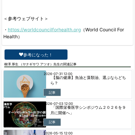
＜参考ウェブサイト＞
・
https://worldcouncilforhealth.org
（World Council For
Health）
参考になった！
柳澤 厚生 （ヤナギサワ アツオ）先生の関連記事
2026-07-31 12:00
【脳の健康】魚油と藻類油、選ぶならどち
ら？
記事
2026-07-03 12:00
「国際栄養医学シンポジウム２０２６を９
月に開催へ」
記事
2026-05-15 12:00