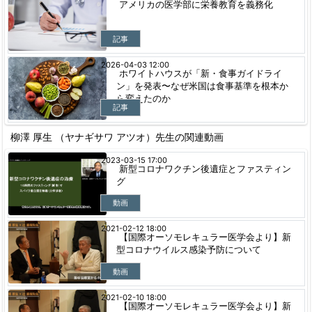
アメリカの医学部に栄養教育を義務化
記事
2026-04-03 12:00
ホワイトハウスが「新・食事ガイドライ
ン」を発表〜なぜ米国は食事基準を根本か
ら変えたのか
記事
柳澤 厚生 （ヤナギサワ アツオ）先生の関連動画
2023-03-15 17:00
新型コロナワクチン後遺症とファスティン
グ
動画
2021-02-12 18:00
【国際オーソモレキュラー医学会より】新
型コロナウイルス感染予防について
動画
2021-02-10 18:00
【国際オーソモレキュラー医学会より】新