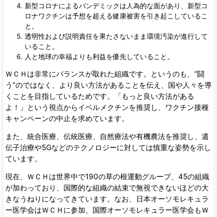
新型コロナによるパンデミックは人為的な面があり、新型コ
ロナワクチンは予想を超える健康被害を引き起こしているこ
と。
透明性および説明責任を果たさないまま環境汚染が進行して
いること。
人と地球の幸福よりも利益を優先していること。
ＷＣＨは非常にバランスが取れた組織です。というのも、“闘
う”のではなく、より良い方法があることを伝え、国や人々を導
くことを目指しているためです。「もっと良い方法がある
よ！」という視点からイベルメクチンを推奨し、ワクチン接種
キャンペーンの中止を求めています。
また、統合医療、伝統医療、自然療法や有機農法を推奨し、遺
伝子治療や5Gなどのテクノロジーに対しては慎重な姿勢を示し
ています。
現在、ＷＣＨは世界中で190の草の根運動グループ、45の組織
が加わっており、国際的な組織の結束で無視できないほどの大
きなうねりになってきています。なお、日本オーソモレキュラ
ー医学会はＷＣＨに参加、国際オーソモレキュラー医学会もＷ