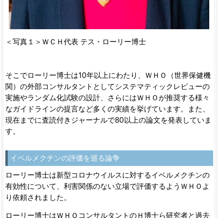
＜写真１＞ＷＣＨ代表 テス・ローリー博士
そこでローリー博士は10年以上にわたり、ＷＨＯ（世界保健機
関）の外部コンサルタントとしてシステマティックレビューの
実施やランダム化試験の設計、さらにはＷＨＯが推奨する様々
なガイドラインの提言など多くの実績を挙げています。また、
現在までに査読付きジャーナルで80以上の論文を発表していま
す。
イベルメクチンの評価を巡る論争
ローリー博士は新型コロナウイルスに対するイベルメクチンの
有効性について、利害関係のない立場で評価するようＷＨＯよ
り依頼されました。
ローリー博士はＷＨＯコンサルタントのＨ博士ら研究者と過去