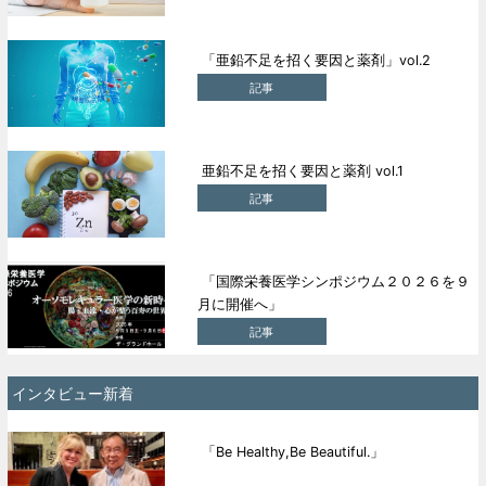
「亜鉛不足を招く要因と薬剤」vol.2
記事
亜鉛不足を招く要因と薬剤 vol.1
記事
「国際栄養医学シンポジウム２０２６を９
月に開催へ」
記事
インタビュー新着
「Be Healthy,Be Beautiful.」