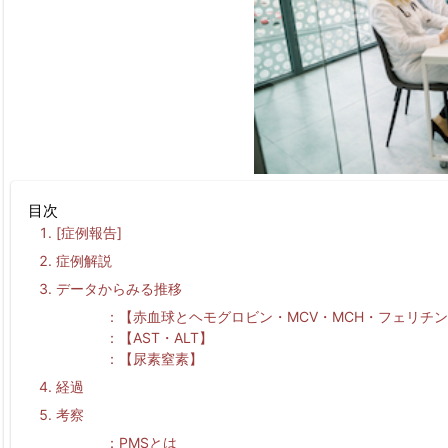
目次
[
症例報告
]
症例解説
データからみる推移
【赤血球とヘモグロビン・MCV・MCH・フェリチ
【AST・ALT】
【尿素窒素】
経過
考察
PMS
とは