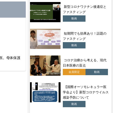
新型コロナワクチン後遺症と
ファスティング
動画
短期間でも効果あり！話題の
ファスティング
動画
門医。母体保護
コロナ治療から考える、現代
日本医療の盲点
会員限定
動画
【国際オーソモレキュラー医
学会より】新型コロナウイルス
感染予防について
動画