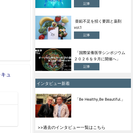
記事
亜鉛不足を招く要因と薬剤
vol.1
記事
「国際栄養医学シンポジウム
２０２６を９月に開催へ」
記事
レキュ
インタビュー新着
「Be Healthy,Be Beautiful.」
>>過去のインタビュー一覧はこちら