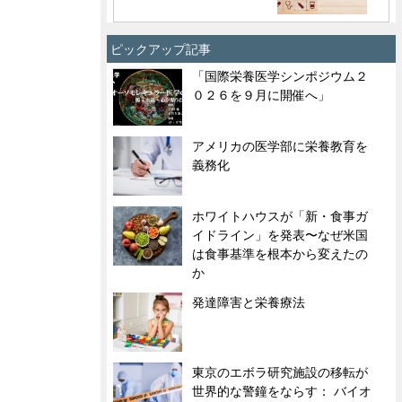
ピックアップ記事
「国際栄養医学シンポジウム２
０２６を９月に開催へ」
アメリカの医学部に栄養教育を
義務化
ホワイトハウスが「新・食事ガ
イドライン」を発表〜なぜ米国
は食事基準を根本から変えたの
か
発達障害と栄養療法
東京のエボラ研究施設の移転が
世界的な警鐘をならす： バイオ