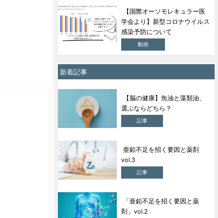
【国際オーソモレキュラー医
学会より】新型コロナウイルス
感染予防について
動画
新着記事
【脳の健康】魚油と藻類油、
選ぶならどちら？
記事
亜鉛不足を招く要因と薬剤
vol.3
記事
「亜鉛不足を招く要因と薬
剤」vol.2