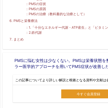
PMS
の症状
PMS
の原因
PMS
の治療（教科書的な治療として）
PMS
と栄養療法
1.「十分なエネルギー代謝・
ATP
産生」と「ビタミ
2.
鉄代謝
まとめ
PMSに悩む女性は少なくない。PMSは栄養状態
ラー医学的アプローチを用いてPMS症状が改善し
この記事についてより詳しい解説と根拠となる資料や文献は
今すぐ会員登録