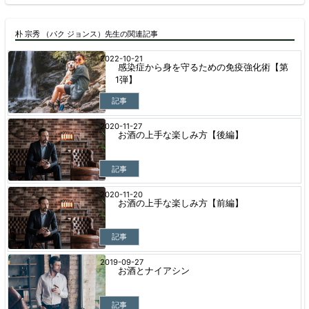
朴 宗秀 （パク ジョンス）先生の関連記事
2022-10-21
感染症から身を守るための免疫強化術【第
1弾】
記事
2020-11-27
お酒の上手な楽しみ方【後編】
記事
2020-11-20
お酒の上手な楽しみ方【前編】
記事
2019-09-27
お酒とナイアシン
記事