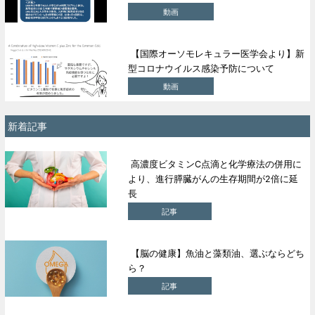
動画
【国際オーソモレキュラー医学会より】新
型コロナウイルス感染予防について
動画
新着記事
高濃度ビタミンC点滴と化学療法の併用に
より、進行膵臓がんの生存期間が2倍に延
長
記事
【脳の健康】魚油と藻類油、選ぶならどち
ら？
記事