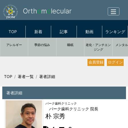
Orth
o
m
o
lecular
TOP
新着
記事
動画
ランキング
アレルギー
季節の悩み
睡眠
老化・アンチエン
メンタ
ジング
会員登録
ログイン
TOP
著者一覧
著者詳細
著者詳細
パーク歯科クリニック
パーク歯科クリニック 院長
朴 宗秀