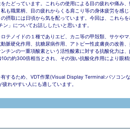
途をたどっています。これらの使用による目の疲れや痛み、
。私も職業柄、目の疲れからくる肩こり等の身体疲労を感じ
トの摂取には日頃から気を配っています。今回は、これらを
チン」についてお話ししたいと思います。
カロテノイドの１種でありエビ、カニ等の甲殻類、サケやマ
抗動脈硬化作用、抗糖尿病作用、アトピー性皮膚炎の改善、
ンチンの一重項酸素という活性酸素に対する抗酸化力は、
oQ10の約300倍相当とされ、その強い抗酸化作用により眼
VDT作業(Visual Display Terminal:パソコン
が疲れやすい人にも適しています。