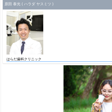
原田 泰光 ( ハラダ ヤスミツ )
はらだ歯科クリニック