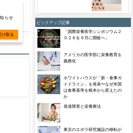
human
お知らせ
ピックアップ記事
「国際栄養医学シンポジウム２
受け取る
０２６を９月に開催へ」
アメリカの医学部に栄養教育を
義務化
ホワイトハウスが「新・食事ガ
イドライン」を発表〜なぜ米国
は食事基準を根本から変えたの
か
発達障害と栄養療法
東京のエボラ研究施設の移転が