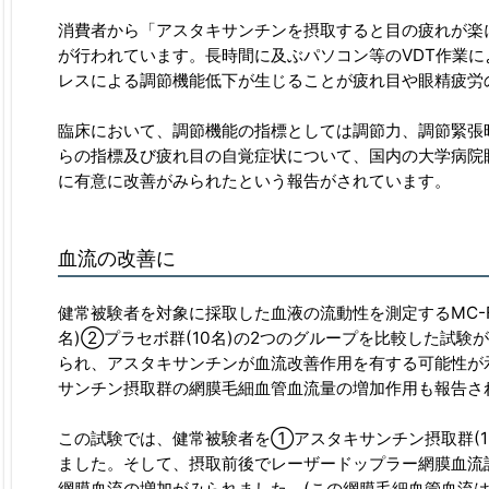
消費者から「アスタキサンチンを摂取すると目の疲れが楽
が行われています。長時間に及ぶパソコン等のVDT作業
レスによる調節機能低下が生じることが疲れ目や眼精疲労
臨床において、調節機能の指標としては調節力、調節緊張時
らの指標及び疲れ目の自覚症状について、国内の大学病院
に有意に改善がみられたという報告がされています。
血流の改善に
健常被験者を対象に採取した血液の流動性を測定するMC-F
名)②プラセボ群(10名)の2つのグループを比較した試
られ、アスタキサンチンが血流改善作用を有する可能性が
サンチン摂取群の網膜毛細血管血流量の増加作用も報告さ
この試験では、健常被験者を①アスタキサンチン摂取群(1日
ました。そして、摂取前後でレーザードップラー網膜血流
網膜血流の増加がみられました。(この網膜毛細血管血流