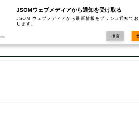
JSOMウェブメディアから通知を受け取る
nd CYP-inducer properties of astaxanthin in man and primary 
JSOM ウェブメディアから最新情報をプッシュ通知で
します。
拒否
ush7