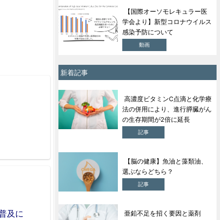
【国際オーソモレキュラー医
学会より】新型コロナウイルス
感染予防について
動画
新着記事
高濃度ビタミンC点滴と化学療
法の併用により、進行膵臓がん
の生存期間が2倍に延長
記事
【脳の健康】魚油と藻類油、
選ぶならどちら？
記事
普及に
亜鉛不足を招く要因と薬剤