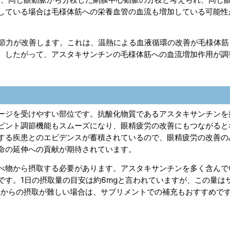
している場合は毛様体筋への栄養血管の血流も増加している可能性
調節力が改善します。これは、温熱による血液循環の改善が毛様体筋
。したがって、アスタキサンチンの毛様体筋への血流増加作用が調
ージを受けやすい部位です。抗酸化物質であるアスタキサンチンを
ピント調節機能もスムーズになり、眼精疲労の改善にもつながると
する疾患とのエビデンスが蓄積されているので、眼精疲労の改善の
命の延伸への貢献が期待されています。
べ物から摂取する必要があります。アスタキサンチンを多く含んで
です。1日の摂取量の目安は約6mgと言われていますが、この量は
みからの摂取が難しい場合は、サプリメントでの補充もおすすめで