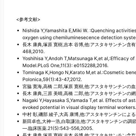
<参考文献>
Nishida Y,Yamashita E,Miki W. :Quenching activities
oxygen using chemiluminesecence detection system
長木 康典,塚原 寛樹,吉本 谷博,他:アスタキサンチン含
468,2010.
Yoshihisa Y,Andoh T,Matsunaga K,et al,:Efficacy of
Model.PLoS One,11(3): e0152288,2016.
Tominaga K,Hongo N,Karato M,et al.:Cosmetic bene
Polonica,59(1):43-47,2012.
宮脇 寛海,高橋 二郎,塚原 寛樹,他:アスタキサンチンの血液
長木 康典,三原 美晴,高橋 二郎,他:アスタキサンチンの網膜
Nagaki Y,Hayasaka S,Yamada T,et al. Effects of ast
evoked potential in visual display terminal workers
中村 彰,磯部 綾子,大高 康博,他:アスタキサンチンによる視機能
新田卓也,大神一浩,白取謙治,他:アスタキサンチンの
―.臨床医薬.21(5):543-556,2005.
長木 康典,塚原 寛樹,吉本 谷博,他:アスタキサンチン含