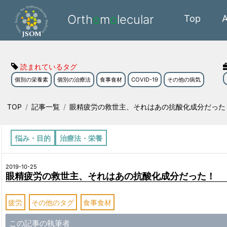
Orth
o
m
o
lecular
Top
読まれているタグ
個別の栄養素
個別の治療法
食事食材
COVID-19
その他の病気
TOP
記事一覧
眼精疲労の救世主、それはあの抗酸化成分だった
悩み・目的
治療法・栄養
2019-10-25
眼精疲労の救世主、それはあの抗酸化成分だった！
疲労
その他のタグ
食事食材
この記事の執筆者