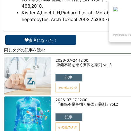
468,2010.
Kistler A,Liechti H,Pichard L,et al. :Metabolism a
hepatocytes. Arch Toxicol 2002;75:665-675.
Powered by P
参考になった！
同じタグの記事を読む
2026-07-24 12:00
亜鉛不足を招く要因と薬剤 vol.3
記事
その他のタグ
2026-07-17 12:00
「亜鉛不足を招く要因と薬剤」vol.2
記事
その他のタグ