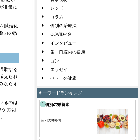
が非常に
レシピ
コラム
を賦活化
個別の治療法
整力の改
COVID-19
インタビュー
歯・口腔内の健康
ガン
摂取する
エッセイ
考えられ
ペットの健康
みならず
キーワードランキング
いるのは
個別の栄養素
サケの切
す。
個別の栄養素