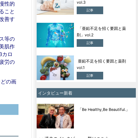
vol.3
慢性的
記事
ること
改善す
「亜鉛不足を招く要因と薬
剤」vol.2
ス等の
記事
美肌作
βカロ
精疲労の
亜鉛不足を招く要因と薬剤
vol.1
記事
などの画
インタビュー新着
「Be Healthy,Be Beautiful.」