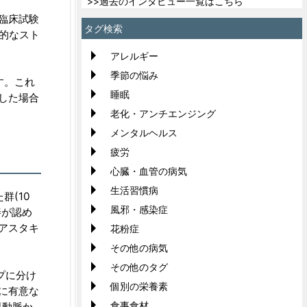
>>過去のインタビュー一覧はこちら
臨床試験
タグ検索
的なスト
アレルギー
季節の悩み
す。これ
睡眠
した場合
老化・アンチエンジング
メンタルヘルス
疲労
心臓・血管の病気
生活習慣病
群(10
風邪・感染症
善が認め
アスタキ
花粉症
その他の病気
その他のタグ
プに分け
個別の栄養素
に有意な
食事食材
眼動脈か