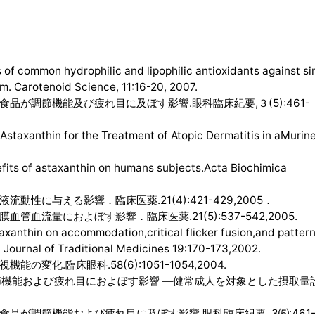
 of common hydrophilic and lipophilic antioxidants against si
. Carotenoid Science, 11:16-20, 2007.
有食品が調節機能及び疲れ目に及ぼす影響.眼科臨床紀要,３(5):461-
 Astaxanthin for the Treatment of Atopic Dermatitis in aMurin
fits of astaxanthin on humans subjects.Acta Biochimica
流動性に与える影響．臨床医薬.21(4):421-429,2005．
血管血流量におよぼす影響．臨床医薬.21(5):537-542,2005.
axanthin on accommodation,critical flicker fusion,and pattern
. Journal of Traditional Medicines 19:170-173,2002.
の変化.臨床眼科.58(6):1051-1054,2004.
調節機能および疲れ目におよぼす影響 ―健常成人を対象とした摂取量
有食品が調節機能および疲れ目に及ぼす影響.眼科臨床紀要, 3⑸:461