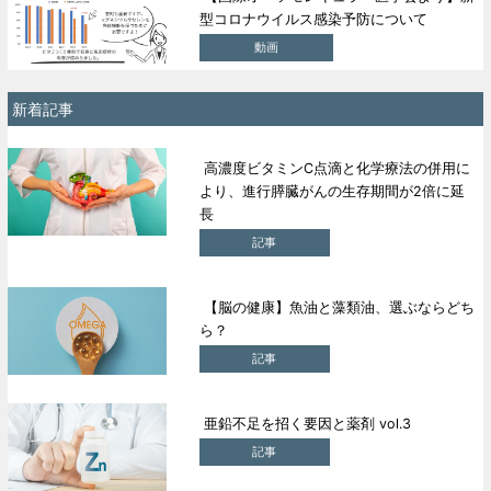
型コロナウイルス感染予防について
動画
新着記事
高濃度ビタミンC点滴と化学療法の併用に
より、進行膵臓がんの生存期間が2倍に延
長
記事
【脳の健康】魚油と藻類油、選ぶならどち
ら？
記事
亜鉛不足を招く要因と薬剤 vol.3
記事