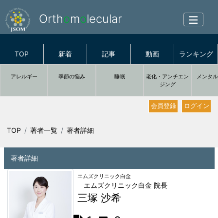
Orth
o
m
o
lecular
TOP
新着
記事
動画
ランキング
アレルギー
季節の悩み
睡眠
老化・アンチエン
メンタ
ジング
会員登録
ログイン
TOP
著者一覧
著者詳細
著者詳細
エムズクリニック白金
エムズクリニック白金 院長
三塚 沙希