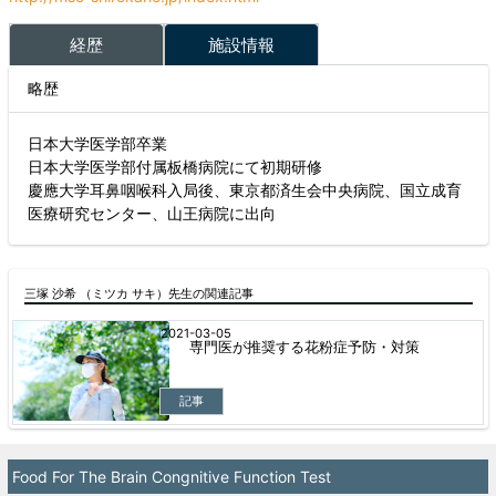
経歴
施設情報
略歴
日本大学医学部卒業
日本大学医学部付属板橋病院にて初期研修
慶應大学耳鼻咽喉科入局後、東京都済生会中央病院、国立成育
医療研究センター、山王病院に出向
三塚 沙希 （ミツカ サキ）先生の関連記事
2021-03-05
専門医が推奨する花粉症予防・対策
記事
Food For The Brain Congnitive Function Test