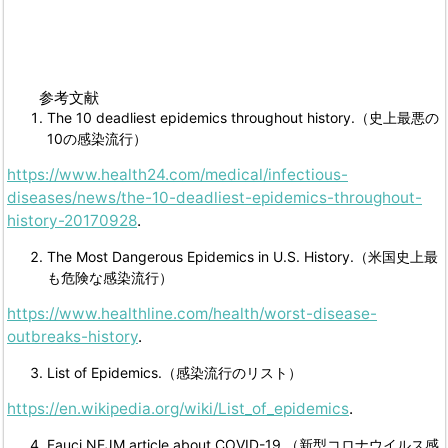
参考文献
The 10 deadliest epidemics throughout history.（史上最悪の
10の感染流行）
https://www.health24.com/medical/infectious-
diseases/news/the-10-deadliest-epidemics-throughout-
history-20170928
.
The Most Dangerous Epidemics in U.S. History.（米国史上最
も危険な感染流行）
https://www.healthline.com/health/worst-disease-
outbreaks-history
.
List of Epidemics.（感染流行のリスト）
https://en.wikipedia.org/wiki/List_of_epidemics
.
Fauci NEJM article about COVID-19 （新型コロナウイルス感