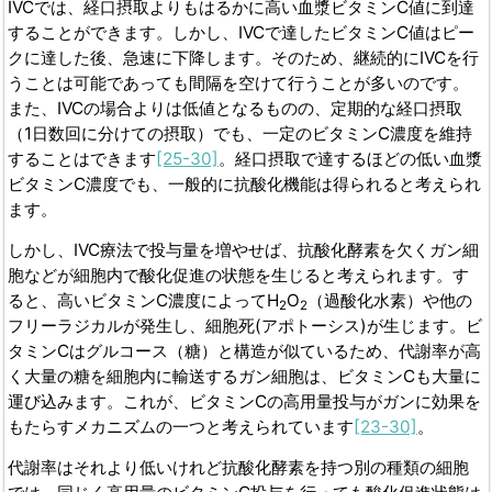
IVCでは、経口摂取よりもはるかに高い血漿ビタミンC値に到達
することができます。しかし、IVCで達したビタミンC値はピー
クに達した後、急速に下降します。そのため、継続的にIVCを行
うことは可能であっても間隔を空けて行うことが多いのです。
また、IVCの場合よりは低値となるものの、定期的な経口摂取
（1日数回に分けての摂取）でも、一定のビタミンC濃度を維持
することはできます
[25-30]
。経口摂取で達するほどの低い血漿
ビタミンC濃度でも、一般的に抗酸化機能は得られると考えられ
ます。
しかし、IVC療法で投与量を増やせば、抗酸化酵素を欠くガン細
胞などが細胞内で酸化促進の状態を生じると考えられます。す
ると、高いビタミンC濃度によってH
O
（過酸化水素）や他の
2
2
フリーラジカルが発生し、細胞死(アポトーシス)が生じます。ビ
タミンCはグルコース（糖）と構造が似ているため、代謝率が高
く大量の糖を細胞内に輸送するガン細胞は、ビタミンCも大量に
運び込みます。これが、ビタミンCの高用量投与がガンに効果を
もたらすメカニズムの一つと考えられています
[23-30]
。
代謝率はそれより低いけれど抗酸化酵素を持つ別の種類の細胞