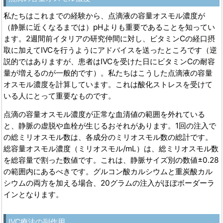
私たちはこれまでの経験から、点滴液の容量オスモル濃度が
（静脈に近くなるまでは）pHよりも重要であることを知ってい
ます。2週間前イタリアの研究仲間に対し、ビタミンCの経口摂
取に加えてIVCを行うようにアドバイスを送ったところです（逆
説的ではありますが、患者はIVCを受けた日にビタミンCの耐容
量が増えるのが一般的です）。私たちはこうした点滴液の容量
オスモル濃度を計算しています。これは酸化ストレスを受けて
いる人にとって重要なものです。
点滴の容量オスモル濃度が正常な血清値の範囲を外れている
と、静脈の虚脱や血栓が生じるおそれがあります。1回の注入で
の総ミリオスモル数は、各成分のミリオスモル数の総計です。
総容量オスモル濃度（ミリオスモル/mL）は、総ミリオスモル数
を総容量で割った数値です。これは、静脈サイズ別の数値±0.28
の範囲内にあるべきです。グルコン酸カルシウムと重炭酸カル
シウムの両方を加える場合、20グラムの注入がほぼボーダーラ
インとなります。
IVC
療法の副作用