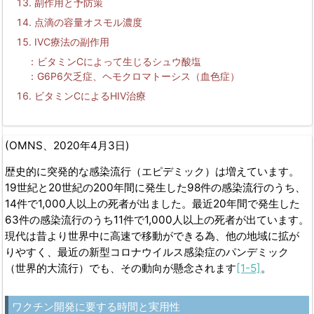
副作用と予防策
点滴の容量オスモル濃度
IVC
療法の副作用
ビタミン
C
によって生じるシュウ酸塩
G6P6
欠乏症、ヘモクロマトーシス（血色症）
ビタミンCによるHIV治療
(OMNS、2020年4月3日)
歴史的に突発的な感染流行（エピデミック）は増えています。
19世紀と20世紀の200年間に発生した98件の感染流行のうち、
14件で1,000人以上の死者が出ました。最近20年間で発生した
63件の感染流行のうち11件で1,000人以上の死者が出ています。
現代は昔より世界中に高速で移動ができる為、他の地域に拡が
りやすく、最近の新型コロナウイルス感染症のパンデミック
（世界的大流行）でも、その動向が懸念されます
[1-5]
。
ワクチン開発に要する時間と実用性