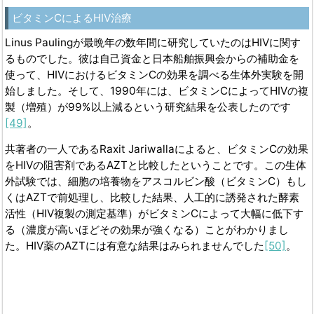
ビタミンCによるHIV治療
Linus Paulingが最晩年の数年間に研究していたのはHIVに関す
るものでした。彼は自己資金と日本船舶振興会からの補助金を
使って、HIVにおけるビタミンCの効果を調べる生体外実験を開
始しました。そして、1990年には、ビタミンCによってHIVの複
製（増殖）が99%以上減るという研究結果を公表したのです
[49]
。
共著者の一人であるRaxit Jariwallaによると、ビタミンCの効果
をHIVの阻害剤であるAZTと比較したということです。この生体
外試験では、細胞の培養物をアスコルビン酸（ビタミンC）もし
くはAZTで前処理し、比較した結果、人工的に誘発された酵素
活性（HIV複製の測定基準）がビタミンCによって大幅に低下す
る（濃度が高いほどその効果が強くなる）ことがわかりまし
た。HIV薬のAZTには有意な結果はみられませんでした
[50]
。