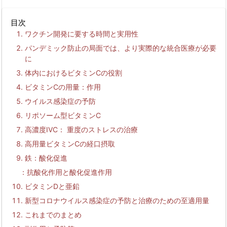
目次
ワクチン開発に要する時間と実用性
パンデミック防止の局面では、より実際的な統合医療が必要
に
体内におけるビタミンCの役割
ビタミン
C
の用量：作用
ウイルス感染症の予防
リポソーム型ビタミン
C
高濃度
IVC
： 重度のストレスの治療
高用量ビタミン
C
の経口摂取
鉄：酸化促進
抗酸化作用と酸化促進作用
ビタミンDと亜鉛
新型コロナウイルス感染症の予防と治療のための至適用量
これまでのまとめ