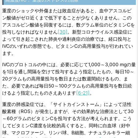
重度のショックや外傷または敗血症があると、血中アスコルビ
ン酸値がゼロ近くまで低下することが少なくありません。この
アスコルビン酸値を回復するには、数グラム単位のビタミンCを
投与しなければなりません
[30]
。新型コロナウイルス感染症に
よって引き起こされた肺炎や過剰炎症の治療では、経口投与と
IVCのいずれの形態でも、ビタミンCの高用量投与が行われてい
ます。
IVCのプロトコルの中には、必要に応じて1,000～3,000 mgの量
を1日を通し間隔を空けて投与するよう指定したもの、毎日10～
20グラムもの高用量投与を数日または数週間続けるもの、ま
た、必要であれば毎日50～100グラムもの高用量投与を数日続
けるよう指定したものさえあります
[6-21]
。
重度の肺感染症では、「サイトカインストーム」によって活性
酸素種（ROS）が発生しますが、その効果的な治療法として30
～60グラムのビタミンCを投与する方法が考えられます。こう
してビタミンC濃度を比較的高くすると、同時に白血球（好中
球、マクロファージ、リンパ球、B細胞、ナチュラルキラー細