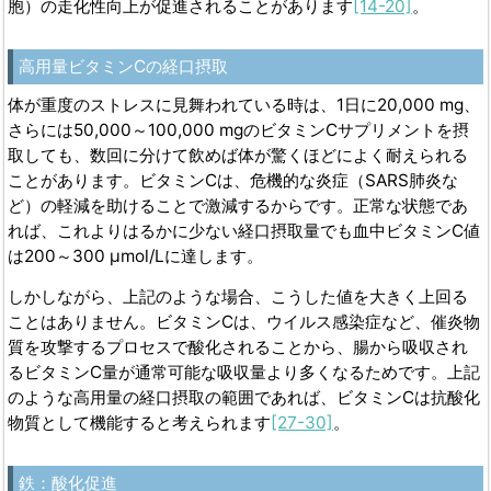
胞）の走化性向上が促進されることがあります
[14-20]
。
高用量ビタミン
C
の経口摂取
体が重度のストレスに見舞われている時は、1日に20,000 mg、
さらには50,000～100,000 mgのビタミンCサプリメントを摂
取しても、数回に分けて飲めば体が驚くほどによく耐えられる
ことがあります。ビタミンCは、危機的な炎症（SARS肺炎な
ど）の軽減を助けることで激減するからです。正常な状態であ
れば、これよりはるかに少ない経口摂取量でも血中ビタミンC値
は200～300 µmol/Lに達します。
しかしながら、上記のような場合、こうした値を大きく上回る
ことはありません。ビタミンCは、ウイルス感染症など、催炎物
質を攻撃するプロセスで酸化されることから、腸から吸収され
るビタミンC量が通常可能な吸収量より多くなるためです。上記
のような高用量の経口摂取の範囲であれば、ビタミンCは抗酸化
物質として機能すると考えられます
[27-30]
。
鉄：酸化促進