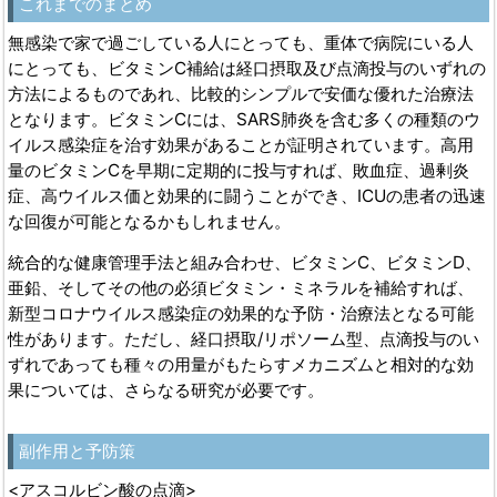
これまでのまとめ
無感染で家で過ごしている人にとっても、重体で病院にいる人
にとっても、ビタミンC補給は経口摂取及び点滴投与のいずれの
方法によるものであれ、比較的シンプルで安価な優れた治療法
となります。ビタミンCには、SARS肺炎を含む多くの種類のウ
イルス感染症を治す効果があることが証明されています。高用
量のビタミンCを早期に定期的に投与すれば、敗血症、過剰炎
症、高ウイルス価と効果的に闘うことができ、ICUの患者の迅速
な回復が可能となるかもしれません。
統合的な健康管理手法と組み合わせ、ビタミンC、ビタミンD、
亜鉛、そしてその他の必須ビタミン・ミネラルを補給すれば、
新型コロナウイルス感染症の効果的な予防・治療法となる可能
性があります。ただし、経口摂取/リポソーム型、点滴投与のい
ずれであっても種々の用量がもたらすメカニズムと相対的な効
果については、さらなる研究が必要です。
副作用と予防策
<アスコルビン酸の点滴>