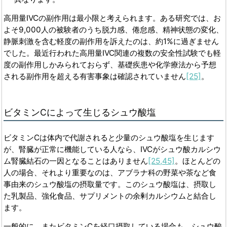
高用量IVCの副作用は最小限と考えられます。ある研究では、お
よそ9,000人の被験者のうち脱力感、倦怠感、精神状態の変化、
静脈刺激を含む軽度の副作用を訴えたのは、約1%に過ぎません
でした。最近行われた高用量IVC関連の複数の安全性試験でも軽
度の副作用しかみられておらず、基礎疾患や化学療法から予想
される副作用を超える有害事象は確認されていません
[25]
。
ビタミン
C
によって生じるシュウ酸塩
ビタミンCは体内で代謝されると少量のシュウ酸塩を生じます
が、腎臓が正常に機能している人なら、IVCがシュウ酸カルシウ
ム腎臓結石の一因となることはありません
[25,45]
。ほとんどの
人の場合、それより重要なのは、アブラナ科の野菜や茶など食
事由来のシュウ酸塩の摂取量です。このシュウ酸塩は、摂取し
た乳製品、強化食品、サプリメントの余剰カルシウムと結合し
ます。
一般的に、またビタミンCを経口摂取している場合も、シュウ酸