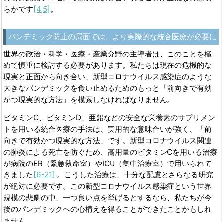
らかです
[4,5]
。
パンデミック防止の局面では、より実際的な統合医療が必要に
世界の政治・科学・医療・産業分野の主導者は、このことを極
めて慎重に検討する必要があります。私たちは現在の危機的な
現実と正面から向き合い、新型コロナウイルス感染症のような
大きなパンデミックを食い止めるためのもっと「前向きで有効
かつ現実的な方法」を模索しなければなりません。
ビタミンC、ビタミンD、亜鉛などの安全な栄養素のサプリメン
トを用いる統合医療の手法は、実用的な意味合いが強く、「前
向きで有効かつ現実的な方法」です。新型コロナウイルス関連
の肺炎による死亡を防ぐため、高用量のビタミンCを用いる治療
が病院のER（緊急救命室）やICU（集中治療室）で用いられて
きました
[6-21]
。こうした治療は、十分な配慮とさらなる研究
が絶対に必要です。この新型コロナウイルス感染症という世界
規模の悲劇の中、一つ良い点を挙げるとするなら、私たちが今
後のパンデミックへの心構えを得ることができたことかもしれ
ません。