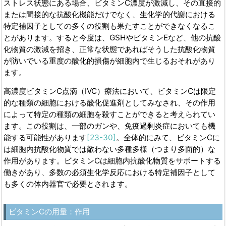
ストレス状態にある場合、ビタミンC濃度が激減し、その直接的
または間接的な抗酸化機能だけでなく、生化学的代謝における
特定補因子としての多くの役割も果たすことができなくなるこ
とがあります。すると今度は、GSHやビタミンEなど、他の抗酸
化物質の激減を招き、正常な状態であればそうした抗酸化物質
が防いでいる重度の酸化的損傷が細胞内で生じるおそれがあり
ます。
高濃度ビタミンC点滴（IVC）療法において、ビタミンCは限定
的な種類の細胞における酸化促進剤としてみなされ、その作用
によって特定の種類の細胞を殺すことができると考えられてい
ます。この役割は、一部のガンや、免疫過剰炎症においても機
能する可能性があります
[23-30]
。全体的にみて、ビタミンCに
は細胞内抗酸化物質では敵わない多種多様（つまり多面的）な
作用があります。ビタミンCは細胞内抗酸化物質をサポートする
働きがあり、多数の必須生化学反応における特定補因子として
も多くの体内器官で必要とされます。
ビタミン
C
の用量：作用