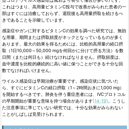
型コロナウイルス感染症は風邪より長引く場合が多いのです。
これはつまり、高用量ビタミンC投与で改善がみられた患者の一
部はすぐには治癒しておらず、退院後も高用量摂取を続けるべ
きであることを示唆しています。
感染症やガンに対するビタミンCの効果を調べた研究では、無効
な用量、期間または摂取頻度がネックとなっているものが多く
あります。最大の効果を得るためには、比較的高用量の経口摂
取（1日10,000～50,000 mgを何回かに分けて摂る方法）を数
日間（または何日も）続けなければなりません。摂取頻度は、
血中濃度を比較的継続的に高い値に保つことができる十分な回
数でなければいけません。
ウイルス感染症は早期治療が重要です。感染症状に気づいた
ら、すぐにビタミンCの経口摂取（1～2時間おきに1,000 mg）
を開始するべきです。肺炎を伴う重症患者には、IVCプロトコル
の早期開始が重要な意味を持つ場合があります
[14-19]
。こうし
た注意事項に準じていない研究では、十分な効果がみられない
ことがしばしば見受けられます。