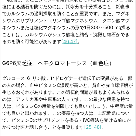
塩による結石を防ぐためには、⑴水分を十分摂ること ⑵食事
でカルシウムの過剰摂取を防ぐことが重要です。また、マグネ
シウムのサプリメント（リンゴ酸マグネシウム、クエン酸マグ
ネシウムまたは塩化マグネシウムの形で1日300～500 mg摂る
こと）は、カルシウムがシュウ酸塩と結合・沈殿し結石ができ
るのを防ぐ可能性があります
[46,47]
。
G6P6
欠乏症、ヘモクロマトーシス（血色症）
グルコース-6-リン酸デヒドロゲナーゼ遺伝子の変異がある一部
の人の場合、血中ビタミンC濃度が高いと、貧血や赤血球溶解が
生じるおそれがあります。この遺伝的問題が最もよくみられる
のは、アフリカ系や中東系の人々です。この希少な疾患を持つ
人は、ビタミンCの用量を制限しても良いでしょう。中程度の量
でも良いと思われます。この疾患を持つ人は、上記問題につい
て、ビタミンCのサプリメントを摂る・IVC療法を受ける前にか
かりつけ医と話し合うことを推奨します
[25, 48]
。