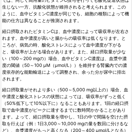
では、同じく高用量のビタミンC投与を行っても酸化促進状態は
生じない一方、抗酸化状態が維持されると考えられます。この
ように、血中ビタミンC濃度が同じでも、細胞の種類によって機
能の仕方は異なることが推測されます。
経口摂取されたビタミンCは、血中濃度によって吸収率が左右さ
れます。血中濃度が高いと腸からの吸収率は低くなります。と
ころが、病気の時、酸化ストレスによって血中濃度が下がる
と、吸収率が上がる場合があります。また、経口摂取量が少な
い（100～200 mgの）場合、血中ビタミンC濃度は、血漿中濃
度の閾値（50～100 μM（μmol/L））を維持する腎臓内での濃
度依存的な能動輸送によって調整され、余った分が尿中に排出
されます。
経口摂取量がそれより多い（500～5,000 mg以上の）場合、血
中濃度と酸化ストレスの状態によっては、吸収率がずっと低く
（50%低下して10%以下に）なることもあります。1回の経口摂
取で血中濃度がピークに達するまでに数時間かかることがあり
ます。よって、経口摂取量を増やし、1日の中で間隔を空けた摂
取を行えば（例：1日3,000～10,000 mgの量を数回に分けるな
ど）、血漿濃度がもっと高くなる（200～400 μmol/Lとなる）