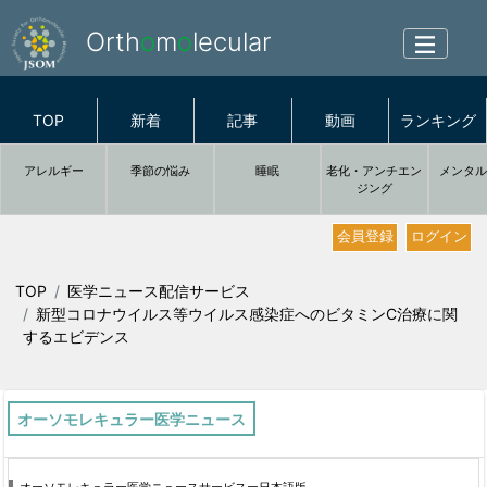
Orth
o
m
o
lecular
TOP
新着
記事
動画
ランキング
アレルギー
季節の悩み
睡眠
老化・アンチエン
メンタ
ジング
会員登録
ログイン
TOP
医学ニュース配信サービス
新型コロナウイルス等ウイルス感染症へのビタミンC治療に関
するエビデンス
オーソモレキュラー医学ニュース