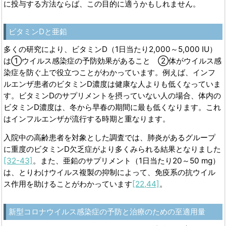
に投与する方法ならば、この目的に適うかもしれません。
ビタミンDと亜鉛
多くの研究により、ビタミンD（1日当たり2,000～5,000 IU）
は①ウイルス感染症の予防効果があること ②体がウイルス感
染症を防ぐ上で役立つことがわかっています。例えば、インフ
ルエンザ患者のビタミンD濃度は健康な人よりも低くなっていま
す。ビタミンDのサプリメントを摂っていない人の場合、体内の
ビタミンD濃度は、冬から早春の期間に最も低くなります。これ
はインフルエンザが流行する時期と重なります。
入院中の高齢患者を対象とした調査では、肺炎があるグループ
に重度のビタミンD欠乏症がより多くみられる結果となりました
[32-43]
。また、亜鉛のサプリメント（1日当たり20～50 mg）
は、とりわけウイルス複製の抑制によって、免疫系の抗ウイル
ス作用を助けることがわかっています
[22,44]
。
新型コロナウイルス感染症の予防と治療のための至適用量