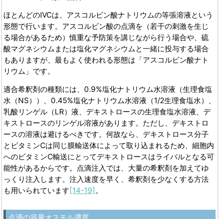
ほとんどのIVCは、アスコルビン酸ナトリウムの等張溶液という
形態で行います。アスコルビン酸の点滴を（若干の刺激を生じ
る場合があるため）慎重な予防策を講じながら行う場合や、硫
酸マグネシウムまたは塩化マグネシウムと一緒に投与する場合
もありますが、最もよく使われる形態は「アスコルビン酸ナト
リウム」です。
適合希釈剤の種類には、0.9%塩化ナトリウム水溶液（生理食塩
水（NS））、0.45%塩化ナトリウム水溶液（1/2生理食塩水）、
乳酸リンゲル（LR）液、デキストロースの生理食塩水溶液、デ
キストロースのリンゲル溶液があります。ただし、デキストロ
ースの溶液は避けるべきです。何故なら、デキストロース分子
とビタミンCは同じ膜輸送体によって取り込まれるため、細胞内
へのビタミンC輸送にとってデキストロースはライバルとなる可
能性があるからです。点滴注入では、大量の希釈剤を加えてゆ
っくり注入します。注入速度を早く、希釈剤を少なくする方法
も用いられています
[14-19]
。
点滴の容量オスモル濃度