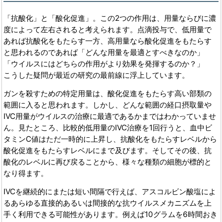
「抗酸化」と「酸化促進」。この2つの作用は、用量ならびに濃
度によって左右されると考えられます。点滴投与で、低用量で
あれば抗酸化をもたらす一方、高用量なら酸化促進をもたらす
と思われるのであれば「どんな用量を最適とすべきなのか」
「ウイルスにはどちらの作用がより効果を発揮するのか？」
こうした疑問が最近の研究の最前線に浮上しています。
ガンを殺すための特定用量は、酸化促進をもたらす高い部類の
範囲に入ると思われます。しかし、どんな範囲の経口摂取量や
IVC用量がウイルスの治療に最適であるかまではわかっていませ
ん。見たところ、比較的低用量のIVC治療を1回行うと、血中ビ
タミンC値はただ一時的に上昇し、抗酸化をもたらすレベルから
酸化促進をもたらすレベルにまで及びます。そしてその後、抗
酸化のレベルに再び戻ることから、様々な種類の細胞が標的と
なり得ます。
IVCを継続的にまたは短い間隔で行えば、アスコルビン酸塩によ
るあらゆる直接的あるいは間接的な抗ウイルスメカニズムを上
手く利用できる可能性があります。例えば10グラムを6時間おき