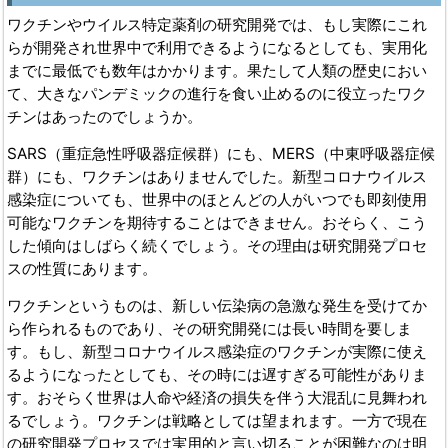
ワクチンやウイルス特定薬剤の研究開発では、もし実際にこれ
らが開発され世界中で利用できるようになるとしても、実用化
までに最低でも数年はかかります。果たして人類の歴史におい
て、大きなパンデミックの進行を食い止めるのに役立ったワク
チンはあったのでしょうか。
SARS（重症急性呼吸器症候群）にも、MERS（中東呼吸器症候
群）にも、ワクチンはありませんでした。新型コロナウイルス
感染症についても、世界中のほとんどの人がいつでも即刻使用
可能なワクチンを期待することはできません。おそらく、こう
した傾向はしばらく続くでしょう。その理由は研究開発プロセ
スの性質にあります。
ワクチンというものは、新しい伝染病の急激な発生を受けてか
ら作られるものであり、その研究開発には長い時間を要しま
す。もし、新型コロナウイルス感染症のワクチンが実際に使え
るようになったとしても、その時には遅すぎる可能性がありま
す。おそらく世界は人命や経済の損失を伴う大混乱に見舞われ
るでしょう。ワクチンは戦略としては望まれます。一方で現在
の研究開発プロセスでは実用的と言い切ることが困難なのは明