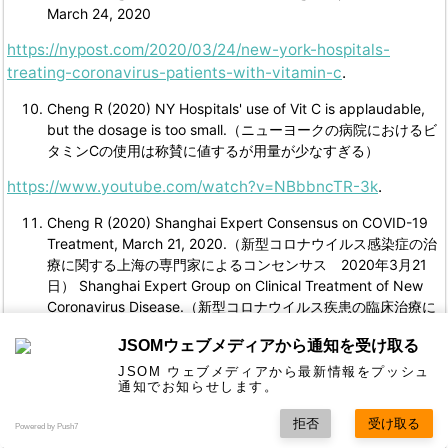
March 24, 2020
https://nypost.com/2020/03/24/new-york-hospitals-
treating-coronavirus-patients-with-vitamin-c
.
Cheng R (2020) NY Hospitals' use of Vit C is applaudable,
but the dosage is too small.（ニューヨークの病院におけるビ
タミンCの使用は称賛に値するが用量が少なすぎる）
https://www.youtube.com/watch?v=NBbbncTR-3k
.
Cheng R (2020) Shanghai Expert Consensus on COVID-19
Treatment, March 21, 2020.（新型コロナウイルス感染症の治
療に関する上海の専門家によるコンセンサス 2020年3月21
日） Shanghai Expert Group on Clinical Treatment of New
Coronavirus Disease.（新型コロナウイルス疾患の臨床治療に
関する上海専門家グループ） Chinese Journal of Infectious
JSOMウェブメディアから通知を受け取る
Diseases, 2020, 38: Pre-published online.（オンラインで事
前公表されたもの） DOI: 10.3760 / cma.j.issn.1000-
JSOM ウェブメディアから最新情報をプッシュ
通知でお知らせします。
6680.2020.0016
拒否
受け取る
http://www.drwlc.com/blog/2020/03/21/shanghai-expert-
Powered by Push7