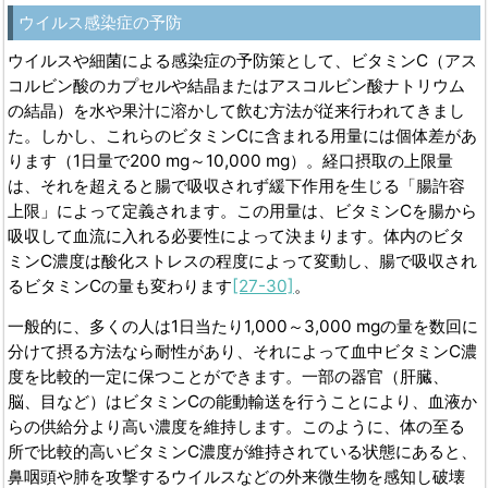
ウイルス感染症の予防
ウイルスや細菌による感染症の予防策として、ビタミンC（アス
コルビン酸のカプセルや結晶またはアスコルビン酸ナトリウム
の結晶）を水や果汁に溶かして飲む方法が従来行われてきまし
た。しかし、これらのビタミンCに含まれる用量には個体差があ
ります（1日量で200 mg～10,000 mg）。経口摂取の上限量
は、それを超えると腸で吸収されず緩下作用を生じる「腸許容
上限」によって定義されます。この用量は、ビタミンCを腸から
吸収して血流に入れる必要性によって決まります。体内のビタ
ミンC濃度は酸化ストレスの程度によって変動し、腸で吸収され
るビタミンCの量も変わります
[27-30]
。
一般的に、多くの人は1日当たり1,000～3,000 mgの量を数回に
分けて摂る方法なら耐性があり、それによって血中ビタミンC濃
度を比較的一定に保つことができます。一部の器官（肝臓、
脳、目など）はビタミンCの能動輸送を行うことにより、血液か
らの供給分より高い濃度を維持します。このように、体の至る
所で比較的高いビタミンC濃度が維持されている状態にあると、
鼻咽頭や肺を攻撃するウイルスなどの外来微生物を感知し破壊