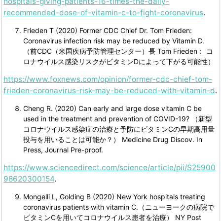
hospitals-giving-patients-16-times-the-daily-
recommended-dose-of-vitamin-c-to-fight-coronavirus
.
Frieden T (2020) Former CDC Chief Dr. Tom Frieden:
Coronavirus infection risk may be reduced by Vitamin D.
（前CDC（米国疾病予防管理センター）長 Tom Frieden： コ
ロナウイルス感染リスクがビタミンDによって下がる可能性）
https://www.foxnews.com/opinion/former-cdc-chief-tom-
frieden-coronavirus-risk-may-be-reduced-with-vitamin-d
.
Cheng R. (2020) Can early and large dose vitamin C be
used in the treatment and prevention of COVID-19? （新型
コロナウイルス感染症の治療と予防にビタミンCの早期高用量
投与を用いることは可能か？） Medicine Drug Discov. In
Press, Journal Pre-proof.
https://www.sciencedirect.com/science/article/pii/S25900
98620300154
.
Mongelli L, Golding B (2020) New York hospitals treating
coronavirus patients with vitamin C.（ニューヨークの病院で
ビタミンCを用いてコロナウイルス患者を治療） NY Post