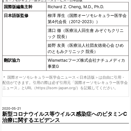
オーソモレキュラー医学ニュースサービスー日本語版
国際版編集主幹
Richard Z. Cheng, M.D., Ph.D.
日本語版監修
柳澤 厚生（国際オーソモレキュラー医学会
第4代会長（2012-2023））
溝口 徹（医療法人回生會 みぞぐちクリニ
ック 院長）
姫野 友美（医療法人社団友徳発心会 ひめ
のともみクリニック 院長）
翻訳協力
Wismettacフーズ株式会社ナチュメディカ
事業G
＊ 国際オーソモレキュラー医学会ニュース＜日本語版＞は自由に引用・
配信ができます。引用の際は必ず引用元「国際オーソモレキュラー医学会
ニュース」とURL（https://isom-japan.org/）を記載してください。
2020-05-21
新型コロナウイルス等ウイルス感染症へのビタミンC
治療に関するエビデンス