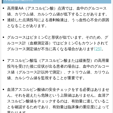
高用量AA（アスコルビン酸）点滴では、血中のグルコース
値、カリウム値、カルシウム値が低下することがあります。
連続した点滴投与による過剰輸液は、うっ血性心不全の原因
となることがあります。
グルコースはビタミンCと形状が似ています。そのため、グ
ルコース計（血糖測定器）ではビタミンCもカウントされて
グルコース測定値が不当に高くなる場合があります
[25]
。
アスコルビン酸塩（アスコルビン酸または緩衝型）の高用量
投与を受けた後に症状が出る患者の場合は、血中のグルコー
ス値（グルコース計以外で測定）、ナトリウム値、カリウム
値、カルシウム値を監視することが重要です。
血清アスコルビン酸値の安全チェックをする必要はありませ
ん。それを超えたら危険という上限値はありません。血清ア
スコルビン酸値をチェックするのは、有効量に達しているこ
とを確認するためであり、有効量は臨床像の重症度によって
異なります。