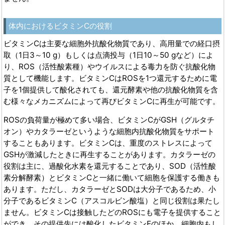
体内におけるビタミンCの役割
ビタミンCは主要な細胞外抗酸化物質であり、高用量での経口摂
取（1日3～10 g）もしくは点滴投与（1日10～50 gなど）によ
り、ROS（活性酸素種）やウイルスによる毒力を防ぐ抗酸化物
質として機能します。ビタミンCはROSを1つ還元するために電
子を1個提供して酸化されても、還元酵素や他の抗酸化物質を含
む様々なメカニズムによって再びビタミンCに再生が可能です。
ROSの負荷量が極めて多い場合、ビタミンCがGSH（グルタチ
オン）やカタラーゼというような細胞内抗酸化物質をサポート
することもあります。ビタミンCは、重度のストレスによって
GSHが激減したときに再生することがあります。カタラーゼの
役割は主に、過酸化水素を還元することであり、SOD（活性酸
素分解酵素）とビタミンCと一緒に働いて細胞を保護する働きも
あります。ただし、カタラーゼとSODは大分子であるため、小
分子であるビタミンC（アスコルビン酸塩）と同じ役割は果たし
ません。ビタミンCは接触したどのROSにも電子を提供すること
ができ、その提供先には酸化したビタミンEのほか、細胞内もし