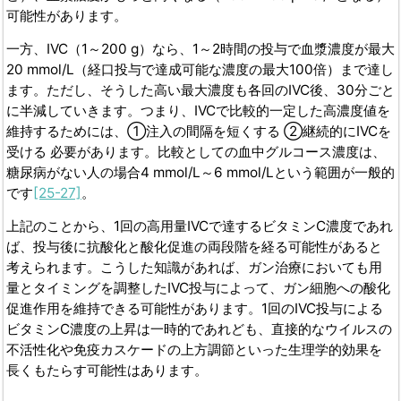
可能性があります。
一方、IVC（1～200 g）なら、1～2時間の投与で血漿濃度が最大
20 mmol/L（経口投与で達成可能な濃度の最大100倍）まで達し
ます。ただし、そうした高い最大濃度も各回のIVC後、30分ごと
に半減していきます。つまり、IVCで比較的一定した高濃度値を
維持するためには、①注入の間隔を短くする ②継続的にIVCを
受ける 必要があります。比較としての血中グルコース濃度は、
糖尿病がない人の場合4 mmol/L～6 mmol/Lという範囲が一般的
です
[25-27]
。
上記のことから、1回の高用量IVCで達するビタミンC濃度であれ
ば、投与後に抗酸化と酸化促進の両段階を経る可能性があると
考えられます。こうした知識があれば、ガン治療においても用
量とタイミングを調整したIVC投与によって、ガン細胞への酸化
促進作用を維持できる可能性があります。1回のIVC投与による
ビタミンC濃度の上昇は一時的であれども、直接的なウイルスの
不活性化や免疫カスケードの上方調節といった生理学的効果を
長くもたらす可能性はあります。