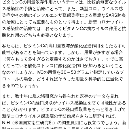
ビタミンCの用量依存作用というテーマは、比較的無害なウイル
ス感染症の予防と治療にとって、また、新型コロナウイルス感
染症やその他のインフルエンザ様感染症による重篤なSARS肺炎
の治療にとっても重要なものとなり得ます。新型コロナウイル
ス感染症の治療では、おそらくビタミンCの抗ウイルス作用と抗
酸化作用のどちらも必要となります。
私たちは、ビタミンCの高用量投与が酸化促進作用をもたらす可
能性があることを知っています。しかし、用量が多すぎる場合
（何をもって多すぎると定義するのかはさておき）、すでに高
くなっている酸化ストレスに酸化促進作用が加わるということ
なのでしょうか。IVCの用量を30～50グラムと指定しているプ
ロトコルの場合、どうすればそうした用量を科学的に正当化で
きるのでしょうか。
また、数十年に及ぶ諸研究から得られた既存のデータを見れ
ば、ビタミンCの経口摂取がウイルス感染症を防ぐ可能性がある
ことがわかります。ビタミンCの経口摂取量をもっと引き上げて
新型コロナウイルス感染症の予防効果をさらに研究すれば、
NIH（米国国立衛生研究所）の調査員団にも役立つでしょう。新