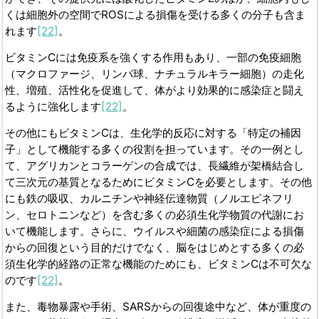
くは細胞外の空間でROSによる損傷を受ける多くの分子も含ま
れます
[22]
。
ビタミンCには免疫系を強くする作用もあり、一部の免疫細胞
（マクロファージ、リンパ球、ナチュラルキラー細胞）の走化
性、増殖、活性化を促進して、体がより効果的に感染症と闘え
るように強化します
[22]
。
その他にもビタミンCは、生化学的反応に対する「特定の補因
子」として機能する多くの役割を担っています。その一例とし
て、アグリカンとコラーゲンの合成では、長繊維が架橋結合し
て三次元の基質となるためにビタミンCを必要とします。その他
にも鉄の吸収、カルニチンや神経伝達物質（ノルエピネフリ
ン、セロトニンなど）を含む多くの必須生化学物質の代謝にお
いて機能します。さらに、ウイルスや細菌の感染症による損傷
からの回復という目的だけでなく、脳をはじめとする多くの必
須生化学的経路の正常な機能のためにも、ビタミンCは不可欠な
のです
[22]
。
また、毒物暴露や手術、SARSからの回復途中など、体が重度の