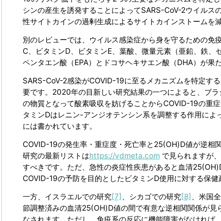
シンの産生を誘発することによってSARS-CoV-2ウイ
性サイトカインの過剰生成によるサイトカインストームを
別のレビューでは、ウイルス感染症から身を守るための免疫
C、ビタミンD、ビタミンE、葉酸、微量元素（亜鉛、鉄、
ペンタエン酸（EPA）とドコサヘキサエン酸（DHA）が果
SARS-CoV-2感染がCOVID-19に至るメカニズムを
要です。2020年の目新しい研究結果の一つによると、ブ
の物質となって酸素吸収を妨げることからCOVID-19の
タミンDはレニン-アンジオテンシン系を調整する作用によ
には書かれています。
COVID-19の発生率・重症度・死亡率と25(OH)D値
研究の最新リストは
https://vdmeta.com
で見られますが、
すべきです。ただ、急性の炎症性疾患があると血清25(OH
COVID-19の予防を目的としたビタミンD使用に対する
一方、イスラエルでの研究
[7]
、シカゴでの研究
[8]
、米国全
節調整済みの血清25(OH)D値の間で有意な逆相関関係が
なされます。ただし、免疫系の反応に機能障害がなければ、SAR