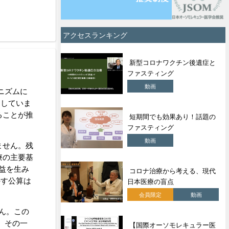
アクセスランキング
新型コロナワクチン後遺症と
ファスティング
動画
ニズムに
出していま
げることが推
短期間でも効果あり！話題の
ファスティング
動画
ません。残
療の主要基
益を生み
コロナ治療から考える、現代
外す公算は
日本医療の盲点
会員限定
動画
ん。この
。その一
【国際オーソモレキュラー医