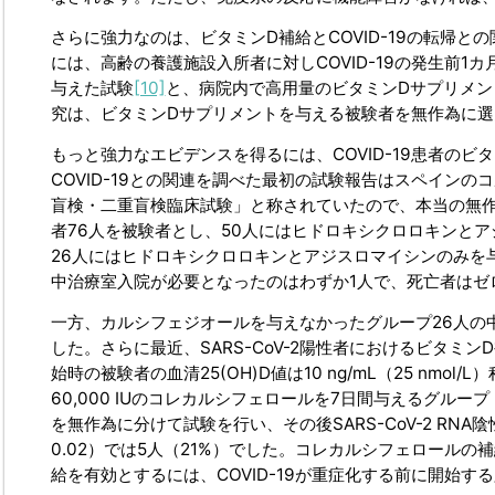
さらに強力なのは、ビタミンD補給とCOVID-19の転帰
には、高齢の養護施設入所者に対しCOVID-19の発生前
与えた試験
[10]
と、病院内で高用量のビタミンDサプリメン
究は、ビタミンDサプリメントを与える被験者を無作為に
もっと強力なエビデンスを得るには、COVID-19患者の
COVID-19との関連を調べた最初の試験報告はスペインの
盲検・二重盲検臨床試験」と称されていたので、本当の無作為
者76人を被験者とし、50人にはヒドロキシクロロキンとアジス
26人にはヒドロキシクロロキンとアジスロマイシンのみを
中治療室入院が必要となったのはわずか1人で、死亡者はゼ
一方、カルシフェジオールを与えなかったグループ26人の
した。さらに最近、SARS-CoV-2陽性者におけるビタ
始時の被験者の血清25(OH)D値は10 ng/mL（25 nmol
60,000 IUのコレカルシフェロールを7日間与えるグ
を無作為に分けて試験を行い、その後SARS-CoV-2 RN
0.02）では5人（21%）でした。コレカルシフェロール
給を有効とするには、COVID-19が重症化する前に開始す