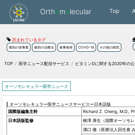
Orth
o
m
o
lecular
Top
読まれているタグ
個別の栄養素
個別の治療法
食事食材
COVID-19
その他の病気
TOP
医学ニュース配信サービス
ビタミンDに関する2020年の公
オーソモレキュラー医学ニュース
オーソモレキュラー医学ニュースサービスー日本語版
国際版編集主幹
Richard Z. Cheng, M.D., P
日本語版監修
柳澤 厚生（国際オーソモレキ
溝口 徹（医療法人回生會 