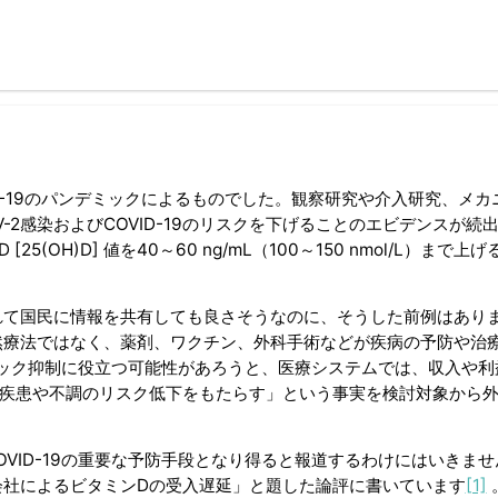
ID-19のパンデミックによるものでした。観察研究や介入研究、メカ
V-2感染およびCOVID-19のリスクを下げることのエビデンスが続
OH)D] 値を40～60 ng/mL（100～150 nmol/L）まで上
れて国民に情報を共有しても良さそうなのに、そうした前例はあり
然療法ではなく、薬剤、ワクチン、外科手術などが疾病の予防や治
デミック抑制に役立つ可能性があろうと、医療システムでは、収入や利
の疾患や不調のリスク低下をもたらす」という事実を検討対象から
VID-19の重要な予防手段となり得ると報道するわけにはいきませ
会社によるビタミンDの受入遅延」と題した論評に書いています
[1]