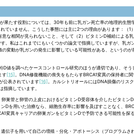
が果たす役割については、30年も前に乳ガン死亡率の地理的生態
れていません。こうした事態には主に2つの理由があります：（1
の有意な相関が見られないこと、そして（2）ビタミンD補給による
です。私はこれまでにもいくつかの論文で指摘していますが、乳ガ
D値の変動が乳ガンの発生に影響している可能性がある、というのが
H)D値を調べたケースコントロール研究のほうが適切であり、そう
ます
[15]
。DNA修復機能の喪失をもたらすBRCA1変異の保持者に
ーが公表されています
[16]
。カルシトリオールにはDNA損傷のリス
は指摘しています。
合、卵巣管と卵管の上皮におけるビタミンD受容体を介したビタミン
ンDを用いた治療なら、細胞生存率に影響を及ぼすことなく、BRC
CA1変異キャリアの卵巣ガンをビタミンDで予防できる可能性を探
と遺伝子を用いて自己の増殖・分化・アポトーシス（プログラムさ