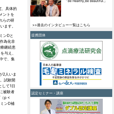
「Be Healthy,Be Beautiful.」
究、具体的
メントを
れらの研
>>過去のインタビュー一覧はこちら
ています。
提携団体
ミンDと
作為化非
治療継続患
 を与え、
中で、集
が2人いま
。試験開
標として1日
）に被験者
認定セミナー・講座
p <
ミンD補