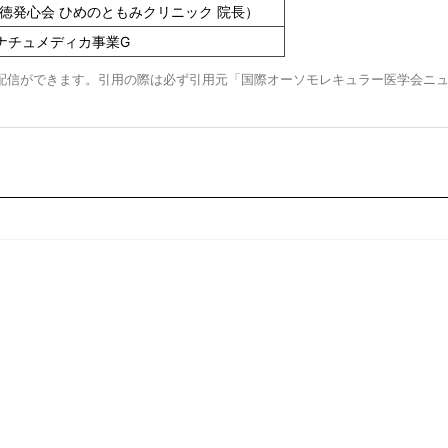
徳発心会 ひめのともみクリニック 院長）
会社ナチュメディカ事業G
配信ができます。引用の際は必ず引用元「国際オーソモレキュラー医学会ニ