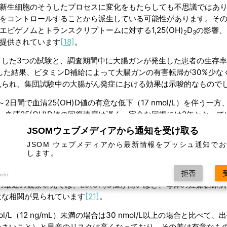
が新生細胞のそうしたプロセスに変化をもたらしても不思議ではあ
化をコントロールすることから派生している可能性があります。そ
ピゲノムとトランスクリプトームに対する1,25(OH)
D
の影響、
2
3
提供されています
[18]
。
とした3つの試験と、調査期間中に大腸ガンが発生した患者の生存率
した結果、ビタミンD補給によって大腸ガンの有害転帰が30%少な
見られ、集団試験中の大腸がん発症における効果は示唆的なもので
間で血清25(OH)D値の有意な低下（17 nmol/L）を伴う一方
。血清25(OH)D値の回復速度は遅く、完全な回復には2年かかって
JSOMウェブメディアから通知を受け取る
JSOM ウェブメディアから最新情報をプッシュ通知で
します。
因として認識されています。しかし、保健医療勧告に妊婦への十分
拒否
ush7
の最近の観察研究では、25(OH)D値が高いほど、母体の妊娠糖尿
意な相関が見られています
[21]
。
l/L（12 ng/mL）未満の場合は30 nmol/L以上の場合と比べて、
小さいこと）と早産のリスクは高くなっており、その差は有意なも