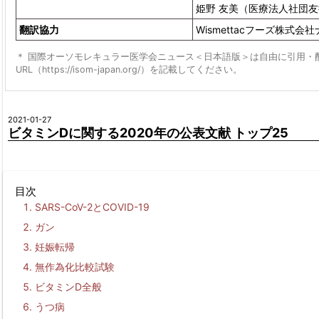
姫野 友美（医療法人社団友
翻訳協力
Wismettacフーズ株式
＊ 国際オーソモレキュラー医学会ニュース＜日本語版＞は自由に引用・
URL（https://isom-japan.org/）を記載してください。
2021-01-27
ビタミンDに関する2020年の公表文献 トップ25
目次
SARS-CoV-2とCOVID-19
ガン
妊娠転帰
無作為化比較試験
ビタミンD全般
うつ病