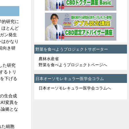
学的研究に
）ほとんど
乳ガン発生
ンはかなり
前向き研
野菜を食べようプロジェクトサポーター
農林水産省
野菜を食べようプロジェクトページへ
した研究
関するトリ
クを下げる
日本オーソモレキュラー医学会コラム
日本オーソモレキュラー医学会コラムへ
Dの生合成
A1変異を
る論拠とな
れた細胞