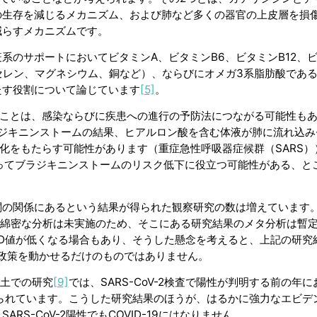
ルスの生存を減じるメカニズム、および肺など多くの器官の上皮層を損
減らすメカニズムです。
系のサポートにおいてビタミンA、ビタミンB6、ビタミンB12、
セレン、マグネシウム、銅など）、ならびにオメガ3系脂肪酸であ
たす役割について論じています
[5]
。
特定することは、感染ならびに疾患への進行の予防法につながる可能性も
ラジキニンストームの結果、ヒアルロン酸を含む体液が肺に流れ込み
重症化をもたらす可能性があります（重症急性呼吸器症候群（SARS）
ってブラジキニンストームのリスク低下に役立つ可能性がある、と
が逆相関の関係にあるという結果が得られた観察研究の数は増えています
綿密な分析は未実施のため、そこにある研究結果のメタ分析は暫
)D値が低くなる場合もあり、そうした懸念を考えると、上記の研究
保健政策を動かせるだけのものではありません。
土での研究
[9]
では、SARS-CoV-2検査で陽性が判明する前の年
見られています。こうした研究結果のほうが、はるかに強力なエビデ
S-CoV-2陽性でもCOVID-19にはなりません。