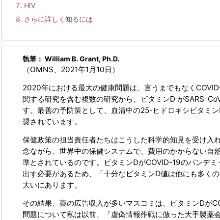
HIV
さらに詳しく知るには
執筆：
William B. Grant, Ph.D.
（OMNS、2021年1月10日）
2020年における最大の健康問題は、言うまでもなくCOV
関する研究を含む複数の研究から、ビタミンD がSARS-Co
す。最善の予防策として、血清中の25-ヒドロキシビタミンD [25(
奨されています。
保健政策の担当責任者たちはこうした科学的知見を受け入
念ながら、世界中の保健システムで、費用のかからない自
準とされているのです。ビタミンDがCOVID-19のパン
出す必要があるため、「十分なビタミンD値は他にも多く
大いにあります。
その結果、薬の広告収入が多いマスコミは、ビタミンDがCO
問題について私は以前、「虚偽情報作戦に倣った大手製薬