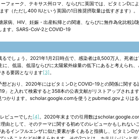
ノーフォーク、テキサス州ロマ、ならびに英国では、ビタミンDに
います（ただし400 IUという英国の1日推奨摂取量は低すぎます）。
病、糖尿病、HIV、妊娠・出産転帰との関連、ならびに無作為化比較試
します。
SARS-CoV-2とCOVID-19
残るでしょう。2021年1月2日時点で、感染者は8,500万人、死者は
主に、低温、低湿ならびに太陽紫外線量の低下にあると考えられ、
存できる要因となります
[3]
。
想どおり、2020年にはビタミンDとCOVID-19との関係に関す
COVID-19」と入れて検索すると358本の公表文献がリストアップされま
見つかります。scholar.google.comを使うとpubmed.govより
たレビューでした
[4]
。2020年末までの引用数はscholar.google.c
された理由として、そのテーマに関する初めてのレビューかもしれない
能性があるインフルエンザに似た要素が多くあると指摘し、ビタミンDがC
していることなどが考えられます。その2つとは、カテリシジンとデ