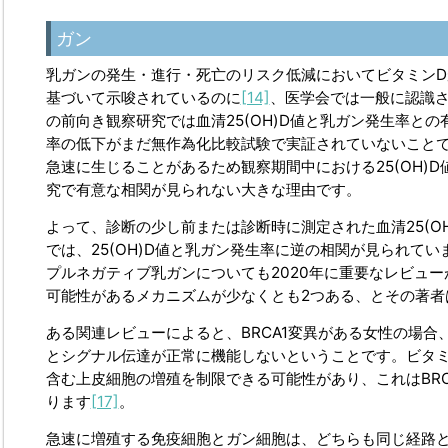
ガン
乳ガンの発生・進行・死亡のリスク低減においてビタミンD
基づいて示唆されているのに
[14]
、医学会では一般に認識さ
の前向き観察研究では血清25(OH)D値と乳ガン発生率と
率の低下がまだ無作為化比較試験で実証されていないこと
急速に生じることがあるため観察期間中における25(OH)
究で有意な相関が見られない大きな理由です。
よって、診断の少し前または診断時に測定された血清25(O
では、25(OH)D値と乳ガン発生率に逆の相関が見られてい
プルネガティブ乳ガンについても2020年に重要なレビュ
可能性があるメカニズムが少なくとも2つある、とその著者
ある関連レビューによると、BRCA1変異がある女性の場
とシグナル伝達が正常に機能しないということです。ビタミ
含む上皮細胞の増殖を制限できる可能性があり、これはBR
ります
[17]
。
急速に増殖する免疫細胞とガン細胞は、どちらも同じ経路