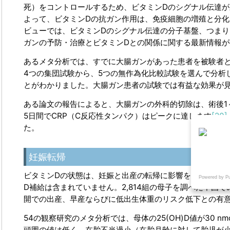
死）をコントロールするため、ビタミンDのシグナル伝達
よって、ビタミンDの抗ガン作用は、免疫細胞の増殖と分
ビューでは、ビタミンDのシグナル伝達の分子基盤、つまりエ
ガンの予防・治療とビタミンDとの関係に関する最新情報が
あるメタ分析では、すでに大腸ガンがあった患者を被験者
4つの集団試験から、5つの無作為化比較試験を選んで分析
とがわかりました。大腸ガン患者の試験では有益な効果が
ある論文の報告によると、大腸ガンの外科的切除は、術後1～2日
5日間でCRP（C反応性タンパク）はピークに達します
[20]
た。
妊娠転帰
ビタミンDの状態は、妊娠と出産の転帰に影響を及ぼす要
Powered by P
D補給は含まれていません。2,814組の母子を調べた中国で
開での出産、早産ならびに低出生体重のリスク低下との有
54の観察研究のメタ分析では、母体の25(OH)D値が30 nmo
頭囲の値は低く、在胎不当過小（在胎月齢に対して胎児が