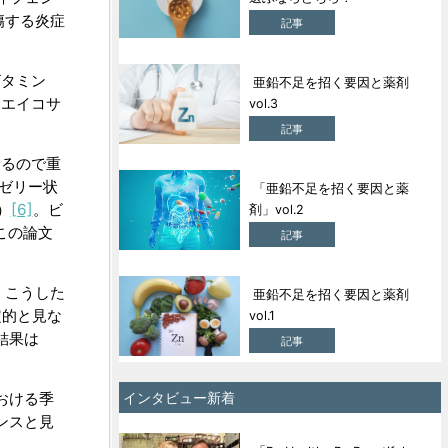
傷する炎症
記事
ビタミン
亜鉛不足を招く要因と薬剤
るエイコサ
vol.3
記事
あるので重
ゼリー状
「亜鉛不足を招く要因と薬
）
[6]
。ビ
剤」vol.2
この論文
記事
。こうした
亜鉛不足を招く要因と薬剤
定的と見な
vol.1
結果は
記事
における季
インタビュー新着
ンスと見