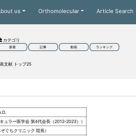
About us
Orthomolecular
Article Search
カテゴリ
新着
記事
動画
ランキング
表文献 トップ25
h.D.
ュラー医学会 第4代会長（2012-2023））
みぞぐちクリニック 院長）