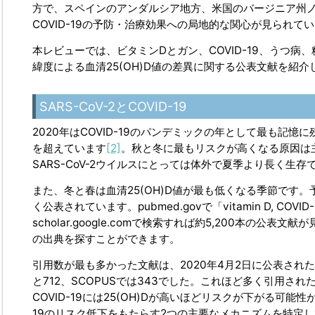
方で、スペインのアンダルシア地方、米国のバージニア州
COVID-19の予防・治療効果への局地的な関心が見られて
本レビューでは、ビタミンDとガン、COVID-19、うつ
緯度による血清25(OH)D値の差異に関する公表文献を紹介
SARS-CoV-2とCOVID-19
2020年はCOVID-19のパンデミックの年として最も記憶に
を超えています
[2]
。秋と冬に最もリスクが高くなる原因は
SARS-CoV-2ウイルスにとっては体外で夏季より長く生
また、冬と春は血清25(OH)D値が最も低くなる季節です。予
く公表されています。pubmed.govで「vitamin D, 
scholar.google.comで検索すれば約5,200本の公表文献が
の出典を探すことができます。
引用数が最も多かった文献は、2020年4月2日に公表され
と712、SCOPUSでは343でした。これほど多く引用
COVID-19には25(OH)Dが高いほどリスクが下がる可
19のリスク低下をもたらす2つの主要なメカニズムを特定