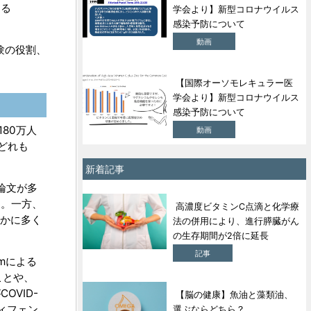
よる
学会より】新型コロナウイルス
感染予防について
動画
験の役割、
【国際オーソモレキュラー医
学会より】新型コロナウイルス
感染予防について
180万人
動画
どれも
新着記事
る論文が多
す。一方、
高濃度ビタミンC点滴と化学療
はるかに多く
法の併用により、進行膵臓がん
の生存期間が2倍に延長
記事
omによる
ことや、
OVID-
【脳の健康】魚油と藻類油、
ィフェン
選ぶならどちら？