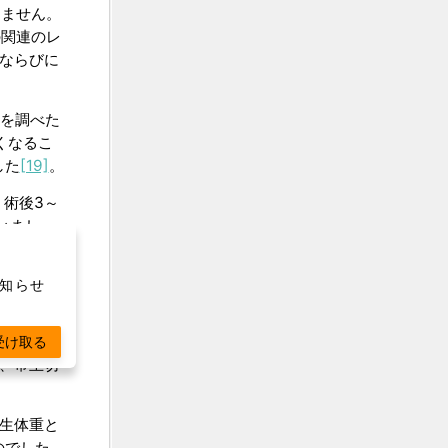
りません。
の関連のレ
ならびに
を調べた
くなるこ
した
[19]
。
、術後3～
いまし
お知らせ
なビタミン
受け取る
病、帝王切
出生体重と
のでした