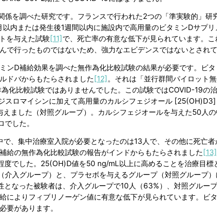
との関係を調べた研究です。フランスで行われた2つの「準実験的」研
1カ月以内または発生後1週間以内に施設内で高用量のビタミンDサプリ
トを与えた試験
[11]
で、死亡率の有意な低下が見られています。こ
選んで行ったものではないため、強力なエビデンスではないとされ
ビタミンD補給効果を調べた無作為化比較試験の結果が必要です。ビタ
コルドバからもたらされました
[12]
。それは「並行群間パイロット無
化比較試験ではありませんでした。この試験ではCOVID-19の
ロマイシンに加えて高用量のカルシフェジオール [25(OH)D3]
与えました（対照グループ）。カルシフェジオールを与えた50人の
ロでした。
中で、集中治療室入院が必要となったのは13人で、その他に死亡者
ミンD補給の無作為化比較試験の報告がインドからもたらされました
[13]
/L）程度でした。25(OH)D値を50 ng/mL以上に高めることを治療目
ループ（介入グループ）と、プラセボを与えるグループ（対照グループ
A陰性となった被験者は、介入グループで10人（63%）、対照グループ（
の補給によりフィブリノーゲン値に有意な低下が見られています。ビタ
る必要があります。