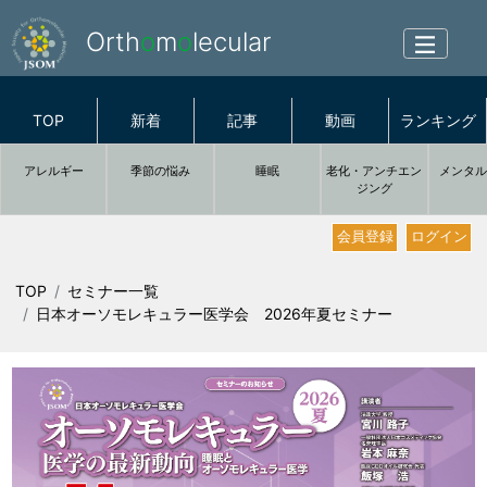
Orth
o
m
o
lecular
TOP
新着
記事
動画
ランキング
アレルギー
季節の悩み
睡眠
老化・アンチエン
メンタ
ジング
会員登録
ログイン
TOP
セミナー一覧
日本オーソモレキュラー医学会 2026年夏セミナー