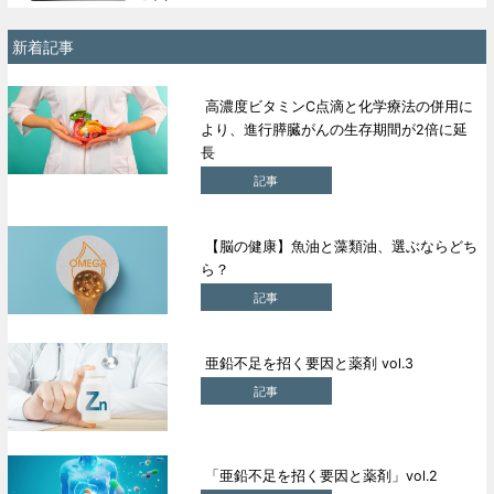
新着記事
高濃度ビタミンC点滴と化学療法の併用に
より、進行膵臓がんの生存期間が2倍に延
長
記事
【脳の健康】魚油と藻類油、選ぶならどち
ら？
記事
亜鉛不足を招く要因と薬剤 vol.3
記事
「亜鉛不足を招く要因と薬剤」vol.2