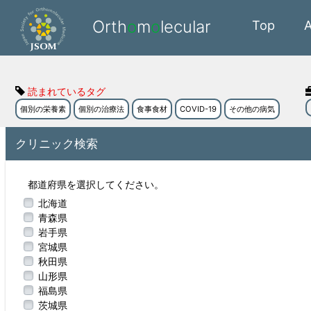
Orth
o
m
o
lecular
Top
読まれているタグ
個別の栄養素
個別の治療法
食事食材
COVID-19
その他の病気
クリニック検索
都道府県を選択してください。
北海道
青森県
岩手県
宮城県
秋田県
山形県
福島県
茨城県