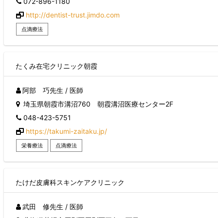
072-896-1180
和歌山県
鳥取県
http://dentist-trust.jimdo.com
島根県
点滴療法
岡山県
広島県
山口県
徳島県
たくみ在宅クリニック朝霞
香川県
愛媛県
阿部 巧先生 / 医師
高知県
埼玉県朝霞市溝沼760 朝霞溝沼医療センター2F
福岡県
佐賀県
048-423-5751
長崎県
https://takumi-zaitaku.jp/
熊本県
大分県
栄養療法
点滴療法
宮崎県
鹿児島県
沖縄県
たけだ皮膚科スキンケアクリニック
武田 修先生 / 医師