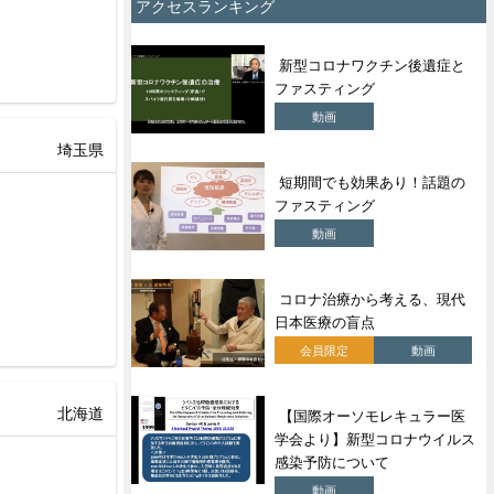
アクセスランキング
新型コロナワクチン後遺症と
ファスティング
動画
埼玉県
短期間でも効果あり！話題の
ファスティング
動画
コロナ治療から考える、現代
日本医療の盲点
会員限定
動画
北海道
【国際オーソモレキュラー医
学会より】新型コロナウイルス
感染予防について
動画