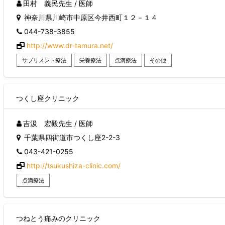
田村 義民先生 / 医師
神奈川県川崎市中原区今井西町１２－１４
044-738-3855
http://www.dr-tamura.net/
サプリメント療法
栄養療法
点滴療法
その他
つくし座クリニック
吉汲 宏毅先生 / 医師
千葉県四街道市つくし座2-2-3
043-421-0255
http://tsukushiza-clinic.com/
点滴療法
つねとう痛みのクリニック