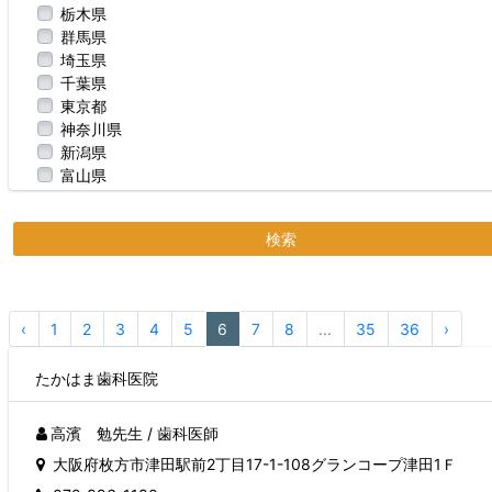
栃木県
群馬県
埼玉県
千葉県
東京都
神奈川県
新潟県
富山県
石川県
福井県
検索
山梨県
長野県
岐阜県
静岡県
‹
1
2
3
4
5
6
7
8
...
35
36
›
愛知県
三重県
たかはま歯科医院
滋賀県
京都府
大阪府
高濱 勉先生 / 歯科医師
兵庫県
大阪府枚方市津田駅前2丁目17-1-108グランコープ津田1Ｆ
奈良県