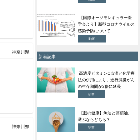
【国際オーソモレキュラー医
学会より】新型コロナウイルス
感染予防について
動画
神奈川県
新着記事
高濃度ビタミンC点滴と化学療
法の併用により、進行膵臓がん
の生存期間が2倍に延長
記事
【脳の健康】魚油と藻類油、
選ぶならどちら？
神奈川県
記事