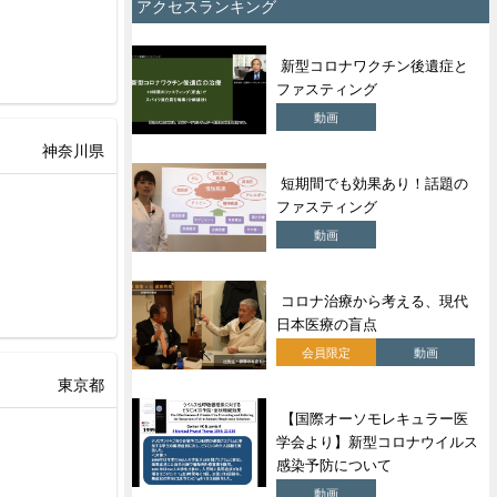
アクセスランキング
新型コロナワクチン後遺症と
ファスティング
動画
神奈川県
短期間でも効果あり！話題の
ファスティング
動画
コロナ治療から考える、現代
日本医療の盲点
会員限定
動画
東京都
【国際オーソモレキュラー医
学会より】新型コロナウイルス
感染予防について
動画