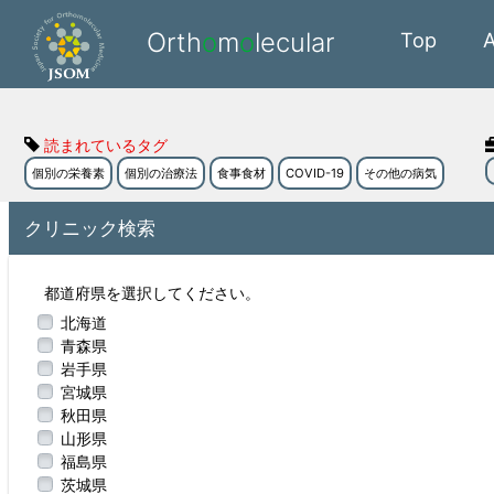
Orth
o
m
o
lecular
Top
読まれているタグ
個別の栄養素
個別の治療法
食事食材
COVID-19
その他の病気
クリニック検索
都道府県を選択してください。
北海道
青森県
岩手県
宮城県
秋田県
山形県
福島県
茨城県