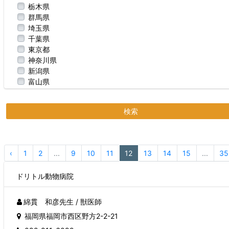
栃木県
群馬県
埼玉県
千葉県
東京都
神奈川県
新潟県
富山県
石川県
福井県
検索
山梨県
長野県
岐阜県
静岡県
‹
1
2
...
9
10
11
12
13
14
15
...
35
愛知県
三重県
ドリトル動物病院
滋賀県
京都府
大阪府
綿貫 和彦先生 / 獣医師
兵庫県
福岡県福岡市西区野方2-2-21
奈良県