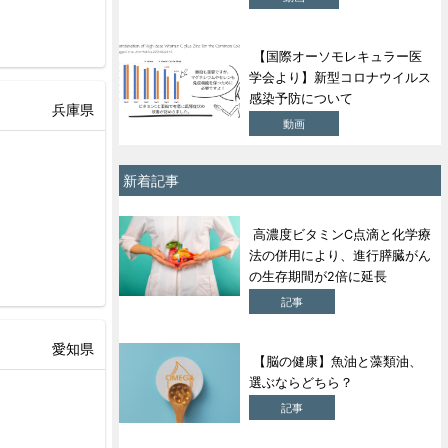
【国際オーソモレキュラー医
学会より】新型コロナウイルス
感染予防について
兵庫県
動画
新着記事
高濃度ビタミンC点滴と化学療
法の併用により、進行膵臓がん
の生存期間が2倍に延長
記事
愛知県
【脳の健康】魚油と藻類油、
選ぶならどちら？
記事