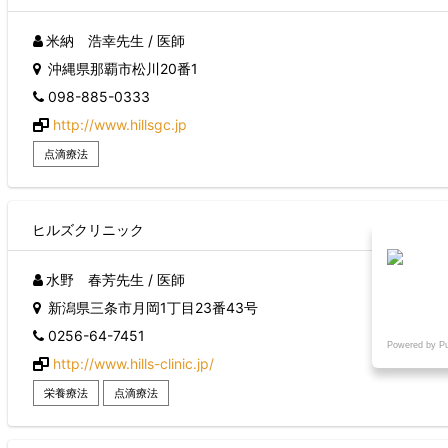
米納 浩幸先生 / 医師
沖縄県那覇市松川20番1
098-885-0333
http://www.hillsgc.jp
点滴療法
ヒルズクリニック
水野 春芳先生 / 医師
新潟県三条市月岡1丁目23番43号
0256-64-7451
Powered by P
http://www.hills-clinic.jp/
栄養療法
点滴療法