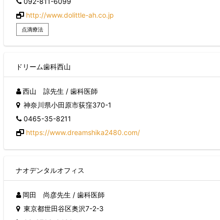
092-811-6099
和歌山県
鳥取県
http://www.dolittle-ah.co.jp
島根県
点滴療法
岡山県
広島県
山口県
徳島県
ドリーム歯科西山
香川県
愛媛県
西山 諒先生 / 歯科医師
高知県
神奈川県小田原市荻窪370-1
福岡県
佐賀県
0465-35-8211
長崎県
https://www.dreamshika2480.com/
熊本県
大分県
宮崎県
鹿児島県
ナオデンタルオフィス
沖縄県
岡田 尚彦先生 / 歯科医師
東京都世田谷区奥沢7-2-3