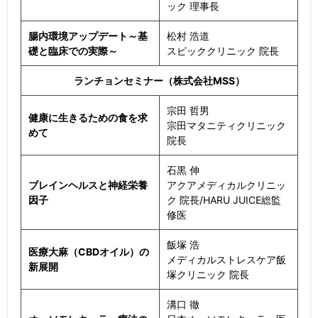
ック 理事長
腸内環境アップデート～基
松村 浩道
礎と臨床での実際～
スピッククリニック 院長
ランチョンセミナー（株式会社MSS）
宗田 哲男
健康に生きるための食を求
宗田マタニティクリニック
めて
院長
石黒 伸
ブレインヘルスと神経栄養
アクアメディカルクリニッ
因子
ク 院長/HARU JUICE総監
修医
飯塚 浩
医療大麻（CBDオイル）の
メディカルストレスケア飯
新展開
塚クリニック 院長
溝口 徹