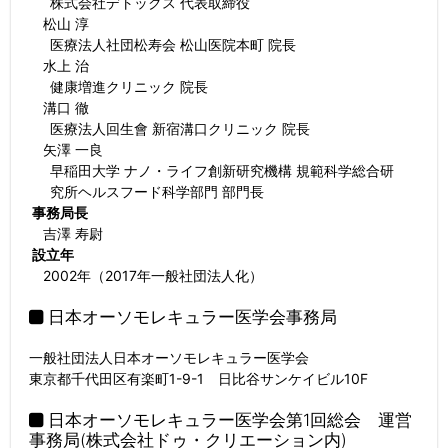
株式会社デトックス 代表取締役
松山 淳
医療法人社団松寿会 松山医院本町 院長
水上 治
健康増進クリニック 院長
溝口 徹
医療法人回生會 新宿溝口クリニック 院長
矢澤 一良
早稲田大学 ナノ・ライフ創新研究機構 規範科学総合研
究所ヘルスフード科学部門 部門長
事務局長
吉澤 寿尉
設立年
2002年（2017年一般社団法人化）
日本オーソモレキュラー医学会事務局
一般社団法人日本オーソモレキュラー医学会
東京都千代田区有楽町1-9-1 日比谷サンケイビル10F
日本オーソモレキュラー医学会第1回総会 運営
事務局(株式会社ドゥ・クリエーション内)