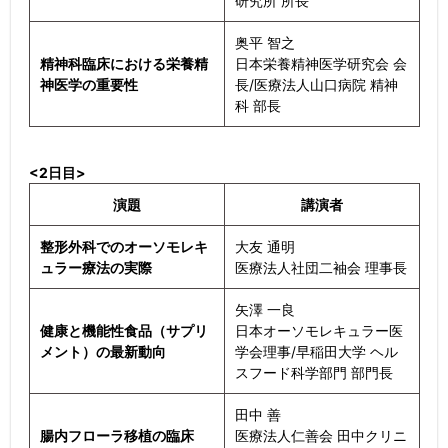
研究所 所長
奥平 智之
精神科臨床における栄養精
日本栄養精神医学研究会 会
神医学の重要性
長/医療法人山口病院 精神
科 部長
<2日目>
演題
講演者
整形外科でのオーソモレキ
大友 通明
ュラー療法の実際
医療法人社団二袖会 理事長
矢澤 一良
健康と機能性食品（サプリ
日本オーソモレキュラー医
メント）の最新動向
学会理事/早稲田大学 ヘル
スフード科学部門 部門長
田中 善
腸内フローラ移植の臨床
医療法人仁善会 田中クリニ