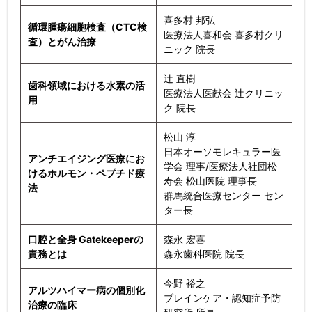
喜多村 邦弘
循環腫瘍細胞検査（CTC検
医療法人喜和会 喜多村クリ
査）とがん治療
ニック 院長
辻 直樹
歯科領域における水素の活
医療法人医献会 辻クリニッ
用
ク 院長
松山 淳
日本オーソモレキュラー医
アンチエイジング医療にお
学会 理事/医療法人社団松
けるホルモン・ペプチド療
寿会 松山医院 理事長
法
群馬統合医療センター セン
ター長
口腔と全身 Gatekeeperの
森永 宏喜
責務とは
森永歯科医院 院長
今野 裕之
アルツハイマー病の個別化
ブレインケア・認知症予防
治療の臨床