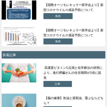
【国際オーソモレキュラー医学会より】新
型コロナウイルス感染予防について
動画
【国際オーソモレキュラー医学会より】新
型コロナウイルス感染予防について
動画
新着記事
高濃度ビタミンC点滴と化学療法の併用に
より、進行膵臓がんの生存期間が2倍に延
長
記事
【脳の健康】魚油と藻類油、選ぶならどち
ら？