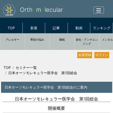
Orth
o
m
o
lecular
TOP
新着
記事
動画
ランキング
アレルギー
季節の悩み
睡眠
老化・アンチエン
メンタ
ジング
会員登録
ログイン
TOP
セミナー一覧
日本オーソモレキュラー医学会 第1回総会
日本オーソモレキュラー医学会 第1回総会のご案内
日本オーソモレキュラー医学会 第1回総会
開催概要