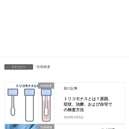
学会
事務局情
・設立年：2002年（2017年一般社団法人化）
報
・住所：〒106-0044 東京都港区東麻布1-9-11
GROWTH BY IOQ 10F AVVERARSI内
性病検査
カテゴリー
性病検査
前の記事
トリコモナスとは？原因、
症状、治療、および自宅で
の検査方法
2024年3月5日
性病検査