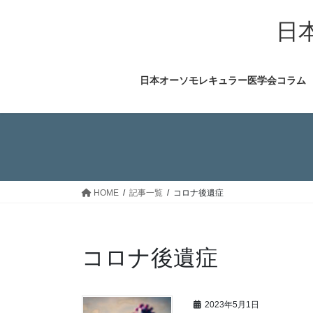
コ
ナ
ン
ビ
日
テ
ゲ
ン
ー
ツ
シ
日本オーソモレキュラー医学会コラム
へ
ョ
ス
ン
キ
に
ッ
移
プ
動
HOME
記事一覧
コロナ後遺症
コロナ後遺症
2023年5月1日