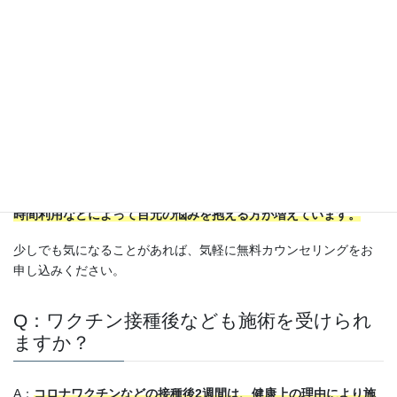
A：
手術は基本的に日帰りで行われるため、その後のこまめな通院
は必要ありません。
術後に気になる点などが見つかり次第、ご連絡ください。
Q：20代でもクマ取り手術を受けて良いで
すか？
A：
はい。最近では20～30代の若い方でも、スマートフォンの長
時間利用などによって目元の悩みを抱える方が増えています。
少しでも気になることがあれば、気軽に無料カウンセリングをお
申し込みください。
Q：ワクチン接種後なども施術を受けられ
ますか？
A：
コロナワクチンなどの接種後2週間は、健康上の理由により施