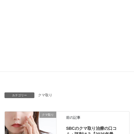
・健康関連事業の監修
活動内容
・セミナー
・世界大会（学会）
・学会名：一般社団法人日本オーソモレキュラー医
学会
事務局情
・設立年：2002年（2017年一般社団法人化）
報
・住所：〒106-0044 東京都港区東麻布1-9-11
GROWTH BY IOQ 10F AVVERARSI内
クマ取り
カテゴリー
クマ取り
前の記事
SBCのクマ取り治療の口コ
ミ・評判は？【2026年最