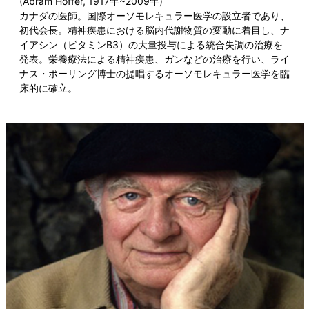
(Abram Hoffer, 1917年~2009年)
カナダの医師。国際オーソモレキュラー医学の設立者であり、
初代会長。精神疾患における脳内代謝物質の変動に着目し、ナ
イアシン（ビタミンB3）の大量投与による統合失調の治療を
発表。栄養療法による精神疾患、ガンなどの治療を行い、ライ
ナス・ポーリング博士の提唱するオーソモレキュラー医学を臨
床的に確立。