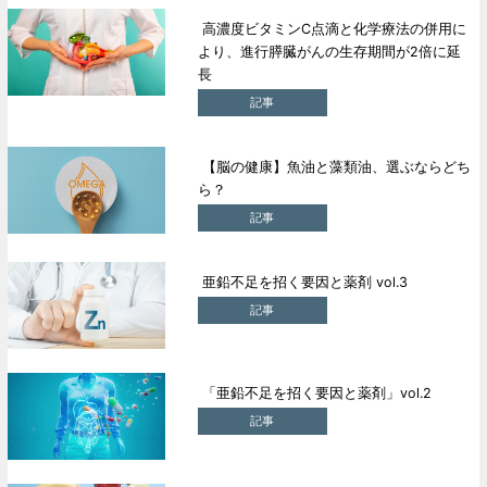
高濃度ビタミンC点滴と化学療法の併用に
より、進行膵臓がんの生存期間が2倍に延
長
記事
【脳の健康】魚油と藻類油、選ぶならどち
ら？
記事
亜鉛不足を招く要因と薬剤 vol.3
記事
「亜鉛不足を招く要因と薬剤」vol.2
記事