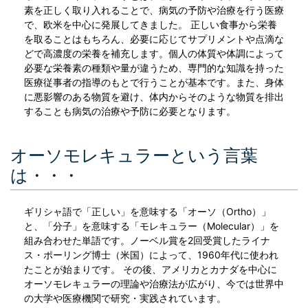
素を正しく取り入れることで、病気の予防や治療を行う医療
で、欧米を中心に発展してきました。 正しい食事から栄養
を取ることはもちろん、必要に応じてサプリメントや点滴な
どで高濃度の栄養を補充します。個人の体質や体調によって
必要な栄養素の種類や量が違うため、専門的な知識を持った
医療従事者の指導のもとで行うことが基本です。また、身体
に悪影響のある物質を避け、体内からそのような物質を排出
することも病気の治療や予防に必要となります。
オーソモレキュラーという言葉
は・・・
ギリシャ語で「正しい」を意味する「オーソ（Ortho）」
と、「分子」を意味する「モレキュラー（Molecular）」を
組み合わせた単語です。ノーベル賞を2回受賞したライナ
ス・ポーリング博士（米国）によって、1960年代に使われ
たことが始まりです。 その後、アメリカとカナダを中心に
オーソモレキュラーの理論や治療法が広がり、今では世界中
の大学や医療機関で研究・実践されています。