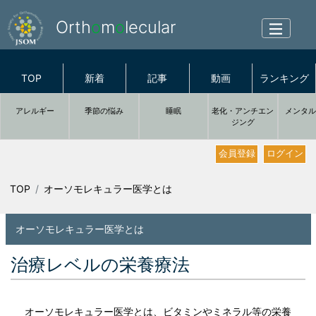
Orth
o
m
o
lecular
TOP
新着
記事
動画
ランキング
アレルギー
季節の悩み
睡眠
老化・アンチエン
メンタ
ジング
会員登録
ログイン
TOP
オーソモレキュラー医学とは
オーソモレキュラー医学とは
治療レベルの栄養療法
オーソモレキュラー医学とは、ビタミンやミネラル等の栄養