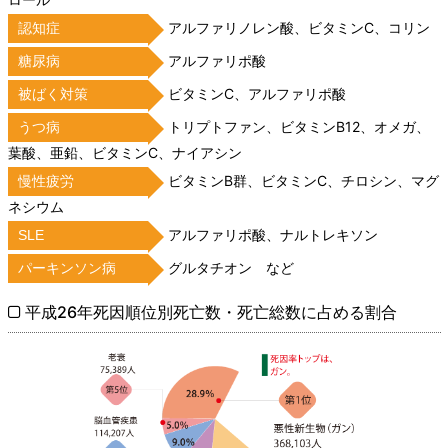
アルファリノレン酸、ビタミンC、コリン
認知症
アルファリポ酸
糖尿病
ビタミンC、アルファリポ酸
被ばく対策
トリプトファン、ビタミンB12、オメガ、
うつ病
葉酸、亜鉛、ビタミンC、ナイアシン
ビタミンB群、ビタミンC、チロシン、マグ
慢性疲労
ネシウム
アルファリポ酸、ナルトレキソン
SLE
グルタチオン など
パーキンソン病
平成26年死因順位別死亡数・死亡総数に占める割合