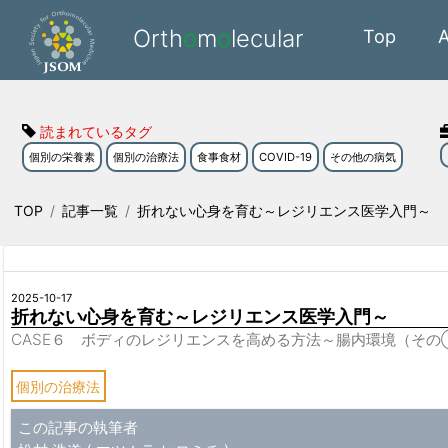
Orth
o
m
o
lecular
Top
読まれているタグ
個別の栄養素
個別の治療法
食事食材
COVID-19
その他の病気
TOP
記事一覧
折れない心身を育む～レジリエンス医学入門～
2025-10-17
折れない心身を育む～レジリエンス医学入門～
CASE６ ボディのレジリエンスを高める方法～腸内環境（その
個別の治療法
この記事の執筆者