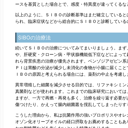
ースを基質とした場合とで、感度・特異度が違ってくるな
以上のように、ＳＩＢＯの診断基準はまだ確立していると
られ、臨床症状などから総合的にＳＩＢＯと診断している
SIBOの治療法
続いてＳＩＢＯの治療についてみてまいりましょう。まず
や、肝硬変・クローン病・甲状腺機能低下症などによって
れら背景疾患の治療が優先されます。ベンゾジアゼピン系
ＰＩは胃酸の分泌が減少し未消化の食物が小腸に届くこと
ＩＢＯの原因と考えられる場合には、薬剤の中止を考慮し
異常増殖した細菌を減少させる目的では、リファキシミン
真菌剤などが使われます。これまでの臨床研究においては
ますが、一方で再燃・再発も多く、治療を繰り返す必要が
傷つけたり、かえって腸内細菌叢を撹乱してしまったりす
こうした理由から、私は抗菌作用の強いプロポリスやオレ
オゾン化オリーブオイルの経口摂取をお薦めすることもあ