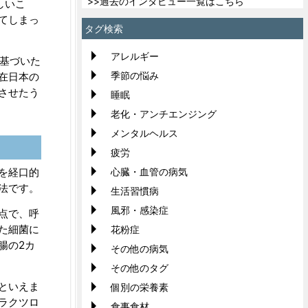
>>過去のインタビュー一覧はこちら
しいこ
てしまっ
タグ検索
アレルギー
基づいた
季節の悩み
在日本の
させたう
睡眠
老化・アンチエンジング
メンタルヘルス
疲労
を経口的
心臓・血管の病気
法です。
生活習慣病
風邪・感染症
点で、呼
た細菌に
花粉症
腸の2カ
その他の病気
その他のタグ
といえま
個別の栄養素
ラクツロ
食事食材