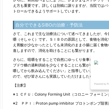
え方も重要です。詳しくは別稿に譲りますが、当院ではバ
トロールできるようサポートしています。
自分でできるSIBOの治療・予防法
さて、これまで主な治療法について述べてきましたが、今
嚼（そしゃく）です。ＳＩＢＯの原因として、食物を消化
え胃酸が少なかったとしても未消化のまま小腸に届く食物
進しますので、消化を助けることにも繋がります。
さらに、咀嚼をすることで自然にゆっくり食事をすること
ブドウ糖の過剰供給を少なくすることにも繋がります。私
嚼してから飲み込んでください」と指導しています。とて
ので、ぜひ皆さんにも実践していただけましたら幸いです
Powered by P
【注釈】
※１ ＣＦＵ：Colony Forming Unit（コロニー
※2 ＰＰＩ：Proton pump inhibitor プロトンポンプ阻