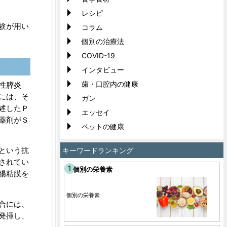
レシピ
験が用い
コラム
個別の治療法
COVID-19
インタビュー
歯・口腔内の健康
性膵炎
には、そ
ガン
述したＰ
エッセイ
薬剤がＳ
ペットの健康
という抗
キーワードランキング
されてい
個別の栄養素
腸粘膜を
個別の栄養素
合には、
発揮し、