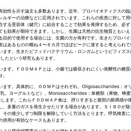
有効性を示す論文も多数あります。近年、プロバイオティクスの臨
レルギーの治療などに応用されています。これらの疾患に対して用
在する受容体（鍵穴）に結合することで効果を発揮するため、必ず
ても効果が期待できます。しかし、生菌は天然の抗生物質ともいえ
る目的で使用する場合には、生菌の方が有利です。生きたプロバイ
差はあるものの概ね４〜６カ月でほぼピークに達すると考えられて
います。生きたビフィドバクテリウム・ロンガムというビフィズス
少したという研究もあります。
います。ＦＯＤＭＡＰとは、小腸では吸収されにくい発酵性の糖質
d」
。具体的に、ＯＤＭＰはそれぞれ、Oligosaccharides：オ
牛乳、ヨーグルトなど）、Monosaccharides：単糖類（果物、蜂
を意味します。これらＦＯＤＭＡＰ食は、摂りすぎると腹部の膨満感や
し、多量のガスを発生させたりする場合があります。ＳＩＢＯが疑
、その後少しずつ制限を解除していく方法をとります。呼気検査に
の併用が有効なケースもあります。
により腸内細菌叢のバランスが崩れますので、ストレス・マネジメ