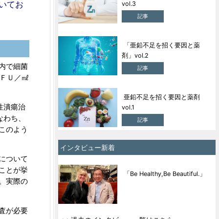
いてお
vol.3
記事
「亜鉛不足を招く要因と薬
剤」vol.2
内で細菌
記事
ＦＵ／㎖
亜鉛不足を招く要因と薬剤
性潰瘍治
vol.1
なわち、
記事
このよう
インタビュー新着
について
ことが挙
「Be Healthy,Be Beautiful.」
。実際の
査が必要