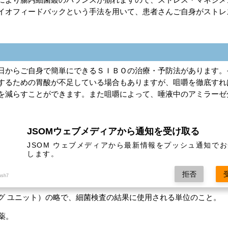
イオフィードバックという手法を用いて、患者さんご自身がストレ
日からご自身で簡単にできるＳＩＢＯの治療・予防法があります。
するための胃酸が不足している場合もありますが、咀嚼を徹底すれ
を減らすことができます。また咀嚼によって、唾液中のアミラーゼ
になりますので、急激な血糖の上昇を抑えることで、がんの好物と
JSOMウェブメディアから通知を受け取る
は患者さんに、「１度食べものを口に入れたら噛むところがなくな
JSOM ウェブメディアから最新情報をプッシュ通知で
も簡単な習慣ですが、これだけで体調が良くなる方も大勢いらっし
します。
。
拒否
ush7
 フォーミング ユニット）の略で、細菌検査の結果に使用される単位のこと。
害薬。