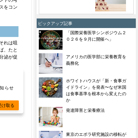
スをコン
ピックアップ記事
「国際栄養医学シンポジウム２
０２６を９月に開催へ」
それは咀
ば、たと
アメリカの医学部に栄養教育を
分泌が促
義務化
もいえる
ホワイトハウスが「新・食事ガ
るまで咀
イドライン」を発表〜なぜ米国
お知らせ
ゃいます
は食事基準を根本から変えたの
か
受け取る
発達障害と栄養療法
東京のエボラ研究施設の移転が