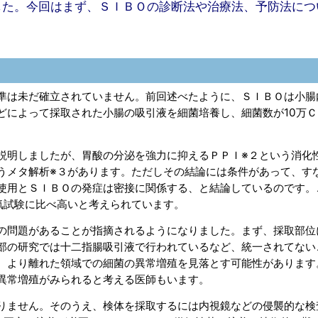
した。今回はまず、ＳＩＢＯの診断法や治療法、予防法につ
準は未だ確立されていません。前回述べたように、ＳＩＢＯは小腸
どによって採取された小腸の吸引液を細菌培養し、細菌数が10万Ｃ
説明しましたが、胃酸の分泌を強力に抑えるＰＰＩ※２という消化
うメタ解析※３があります。ただしその結論には条件があって、す
使用とＳＩＢＯの発症は密接に関係する、と結論しているのです。
気試験に比べ高いと考えられています。
の問題があることが指摘されるようになりました。まず、採取部位
部の研究では十二指腸吸引液で行われているなど、統一されてない
、より離れた領域での細菌の異常増殖を見落とす可能性があります
異常増殖がみられると考える医師もいます。
りません。そのうえ、検体を採取するには内視鏡などの侵襲的な検