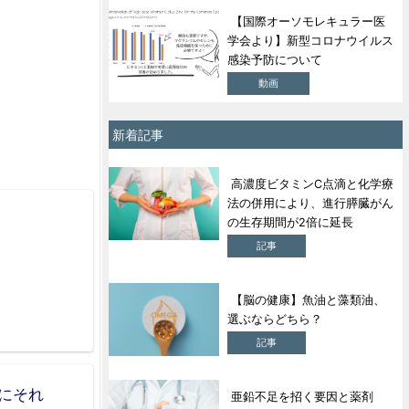
【国際オーソモレキュラー医
学会より】新型コロナウイルス
感染予防について
動画
新着記事
高濃度ビタミンC点滴と化学療
法の併用により、進行膵臓がん
の生存期間が2倍に延長
記事
【脳の健康】魚油と藻類油、
選ぶならどちら？
記事
にそれ
亜鉛不足を招く要因と薬剤