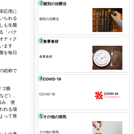
個別の治療法
床応用に
いられる
個別の治療法
しも生菌
る「バク
オティク
食事食材
います
菌を毎日
食事食材
の総称で
COVID-19
リゴ糖
COVID-19
蜜など）、
痛み、便
われる場
よって胃
その他の病気
その他の病気
ントの考