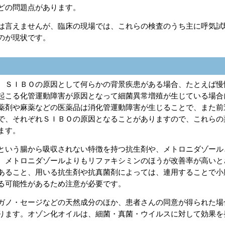
どの問題点があります。
は言えませんが、臨床の現場では、これらの検査のうち主に呼気試
のが現状です。
、ＳＩＢＯの原因として何らかの背景疾患がある場合、たとえば慢
起こる化管運動障害が原因となって細菌異常増殖が生じている場合
薬剤や麻薬などの医薬品は消化管運動障害が生じることで、また前
で、それぞれＳＩＢＯの原因となることがありますので、これらの
ます。
という腸から吸収されない特徴を持つ抗生剤や、メトロニダゾール
、メトロニダゾールよりもリファキシミンのほうが改善率が高いと
あること、用いる抗生剤や抗真菌剤によっては、連用することで小
る可能性があるため注意が必要です。
ガノ・セージなどの天然成分のほか、患者さんの同意が得られた場
ります。オゾン化オイルは、細菌・真菌・ウイルスに対して効果を