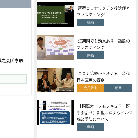
新型コロナワクチン後遺症と
ファスティング
動画
短期間でも効果あり！話題の
ファスティング
動画
誠之会氏家病
コロナ治療から考える、現代
日本医療の盲点
会員限定
動画
【国際オーソモレキュラー医
学会より】新型コロナウイルス
感染予防について
動画