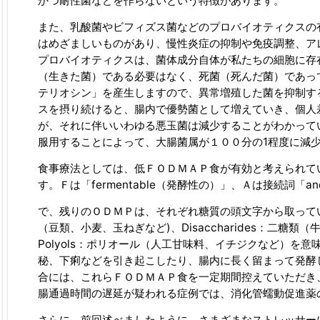
かつ耐性菌などを作らないという特徴があります。
また、乳酸菌やビフィズス菌などのプロバイオティクスの
はめざましいものがあり、慢性炎症の抑制や免疫調整、ア
プロバイオティクスは、菌体成分自体が私たちの細胞に存
（生きた菌）である必要はなく、死菌（死んだ菌）であっ
テリオシン」を産生しますので、異常増殖した菌を抑制す
スを摂り続けると、腸内で優勢菌として増えていき、個人
が、それに伴いいわゆる悪玉菌は減少することがわかって
服用することによって、大腸菌属が１００分の1程度に減
食事療法としては、低ＦＯＤＭＡＰ食が有効と考えられて
す。Ｆは「fermentable（発酵性の）」、Ａは接続詞「an
で、残りのＯＤＭＰは、それぞれ糖質の頭文字から取っています
（豆類、小麦、玉ねぎなど)、Disaccharides：二糖類（
Polyols：ポリオール（人工甘味料、イチジクなど）
秘、下痢などを引き起こしたり、腸内に長く留まって発酵
合には、これらＦＯＤＭＡＰ食を一定期間控えていただき
腸通過時間の遅延が疑われる症例では、消化管蠕動促進薬
さらに、前回述べましたように、さまざまなストレッサー