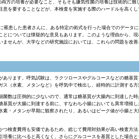
の両方の培養が必要なこと、そもそも嫌気性菌の培養は技術的に難
注意を要することなどが、本検査を実施する際のハードルを高くし
んに罹患した患者さんに、ある特定の術式を行った場合でのデータに
ことについては懐疑的な意見もあります。このような理由から、現
いませんが、大学などの研究施設においては、これらの問題を改善
があります。呼気試験は、ラクツロースやグルコースなどの糖基質
ガス（水素、メタンなど）を呼気中で検出し、経時的に計測する方
細菌数は圧倒的に少ないので、通常は糖基質が大腸内に到達した時
糖基質が大腸に到達する前に、すなわち小腸においても異常増殖し
水素・メタンが早期に観察されたり、あるいはピーク値が小腸と大
かつ検査費用も安価であるため、総じて費用対効果が高い検査方法
引培養に比べると高くなく、さらにグルコースを基質とした場合と