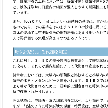
で、細菌培養の工程においては、好気性菌と嫌気性菌※５
と、検体採取時に口腔内の細菌が混入しやすく疑陽性にも
ています。
また、10万ＣＦＵ／㎖以上という細菌数の基準は、胃が
ものであり、その基準をそのままＳＩＢＯの診断に用いる
臨床の現場では空腸吸引液の細菌培養はあまり用いられて
えで再評価する気運が高まりつつあるようです。
呼気試験による代謝物測定
これに対し、ＳＩＢＯの非侵襲的な検査法として呼気試験
に投与し、それらが腸内細菌によって代謝され産生される
健常者においては、大腸内の細菌数と比較すると小腸内の
気中の水素・メタンはピーク値を示します。ＳＩＢＯでは
より糖が代謝されるために、経時的に測定された呼気中の
所で確認されたりします。
呼気試験は、空腸吸引液の細菌培養に比べ、より簡便で、
すが、前述のように呼気試験の感度・特異度は、空腸液吸