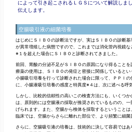
によって引き起こされるＬＧＳについて解説しま
伝えします。
空腸吸引液の細菌培養
はじめにＳＩＢＯの診断法ですが、実はＳＩＢＯの診断基
が異常増殖した病態ですので、これまでは消化管内視鏡な
※１を超えた場合にＳＩＢＯと診断されてきました。
前回、胃酸の分泌不足がＳＩＢＯの原因になり得ることを
療薬の使用は、ＳＩＢＯの発症と密接に関係しているとい
小腸吸引培養を行って診断された場合に限って、ＰＰＩの
に、小腸液吸引培養の感度と特異度※４は、次に述べる呼
しかし、比較的信頼性の高いこの検査方法にも、いくつか
は、原則的には空腸液の採取が推奨されているものの、一
げられます。また、空腸から検体を採取するということは
臨床では、空腸からさらに離れた部位で、より頻繁に細菌
さらに、空腸吸引液の培養は、技術的に決して容易ではあ